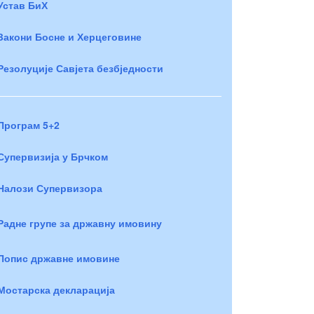
Устав БиХ
Закони Босне и Херцеговине
Резолуције Савјета безбједности
Програм 5+2
Супервизија у Брчком
Налози Супервизора
Радне групе за државну имовину
Попис државне имовине
Мостарска декларација