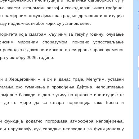
ња власти, економски развој и свакодневни живот грађана.
мо намјерним покушајима разградње државних институција
ају надлежности због којих су установљене.
риоритета која сматрам кључним за текућу годину: очување
јтонским мировним споразумом, поновно успостављање
а расподјеле државне имовине и осигурање правовременог
а у октобру 2026. године.
и и Херцеговини – и он и данас траје. Међутим, уставни
лагања око тумачења и провођења Дејтона, непоштивање
намјерне блокаде, и даље утичу на државне институције те
т до те мјере да се ствара перцепција како Босна и
 и функција додатно погоршава атмосфера неповјерења,
који нарушавају дух сарадње неопходан за функционалну