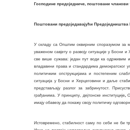
Господине предсједниче, поштовани чланови
Поштовани предсједавајући Предсједништва 
У складу са Општим оквирним споразумом за ми
уваженом савјету о развоју ситуације у Босни и
све више сужава: један пут води ка одрживим и
владавини права и стандардима демократског уп
политичким опструкцијама и постепеним слабљ
ситуација у Босни и Херцеговини и даље стаби
представљају разлог за забринутост. Присус
грађанима. У принципу, дејтонске институције
,
О
имају обавезу да покажу своју политичку одговорн
Истовремено, стабилност саму по себи не би тр
Иако не постоји непосредна сигурносна криза, 