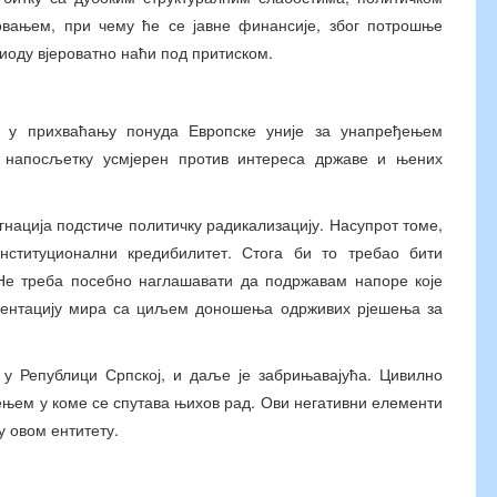
вањем, при чему ће се јавне финансије, због потрошње
иоду вјероватно наћи под притиском.
а у прихваћању понуда Европске уније за унапређењем
 је напосљетку усмјерен против интереса државе и њених
гнација подстиче политичку радикализацију. Насупрот томе,
институционални кредибилитет. Стога би то требао бити
 Не треба посебно наглашавати да подржавам напоре које
ментацију мира са циљем доношења одрживих рјешења за
 у Републици Српској, и даље је забрињавајућа. Цивилно
ењем у коме се спутава њихов рад. Ови негативни елементи
 овом ентитету.