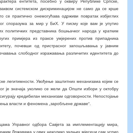
рактера ентитета, посебно у оквиру Републике Српске,
Оваквом системском дискриминацијом не само да се крше
го се практично онемогућава одрживи повратак избјеглих
г споразума за мир у БиХ. У писму које вам је упутио
гих политичких представника бошњачког народа у кратким
угих примјера из праксе умјерених против припадника
титету, почевши од пристрасног запошљавања у јавним
речавања слободног изражавања различитих идентитета до
ке легитимности. Увођење заштитних механизама којим се
ог је значаја уколико се жели да Општи избори у октобру
осигурају кредибилан механизам одговорности. Непостојање
ршења власти и феномена „заробљене државе“.
цама Управног одбора Савјета за имплементацију мира,
чким Државама у ових неколико задњих мјесеци сам успио