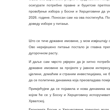
осигурати потребне правне и буџетске претпо
провођење избора у Босни и Херцеговини да ун
2026. године. Поносан сам на ова постигнућа. П
доведу изборе у питање.
Што се тиче државне имовине, у мом извјештају 
Ово неријешено питање постало је главна пре
дугорочном расту.
И даље сам чврсто увјерен да је хитно потреб
државне имовине за пројекте у јавном интере
цјелини, домаћим и страним инвестицијама, не 
да се политичка динамика која преовладава помј
Примјећујем да се појавила и нова динамика као
којом ће се у Босну и Херцеговину испоручива
Хрватској.
Економија Босне и Херцеговине тренутно води