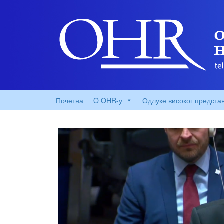
Почетна
O OHR-у
Одлуке високог предста