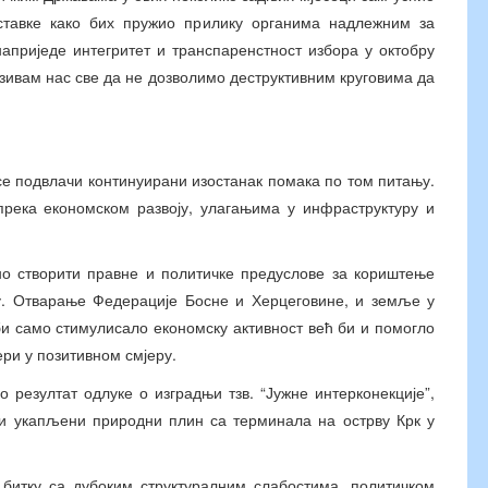
ставке како бих пружио прилику органима надлежним за
априједе интегритет и транспаренстност избора у октобру
озивам нас све да не дозволимо деструктивним круговима да
се подвлачи континуирани изостанак помака по том питању.
прека економском развоју, улагањима у инфраструктуру и
но створити правне и политичке предуслове за кориштење
су. Отварање Федерације Босне и Херцеговине, и земље у
би само стимулисало економску активност већ би и помогло
ери у позитивном смјеру.
 резултат одлуке о изградњи тзв. “Јужне интерконекције”,
ти укапљени природни плин са терминала на острву Крк у
 битку са дубоким структуралним слабостима, политичком