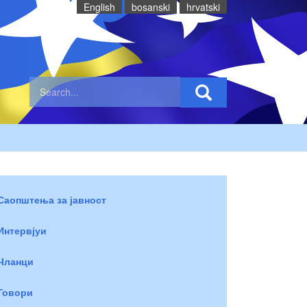
English
bosanski
hrvatski
Саопштења за јавност
Интервјуи
Чланци
Говори