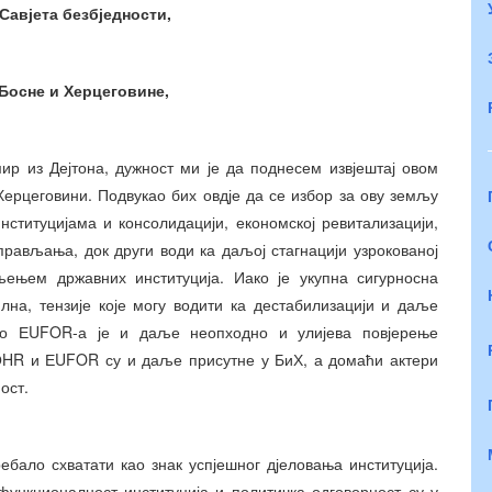
Савјет
а
безбјед
ности,
Босне и Херцеговине,
р из Дејтона, дужност ми је да поднесем извјештај овом
 Херцеговини. Подвукао бих овдје да се избор за ову земљу
нституцијама и консолидацији, економској ревитализацији,
рављања, док други води ка даљој стагнацији узрокованој
ењем државних институција. Иако је укупна сигурносна
лна, тензије које могу водити ка дестабилизацији и даље
тво ЕUFOR-а је и даље неопходно и улијева повјерење
HR и ЕUFOR су и даље присутне у БиХ, а домаћи актери
ост.
ебало схватати као знак успјешног дјеловања институција.
функционалност институција и политичка одговорност су у