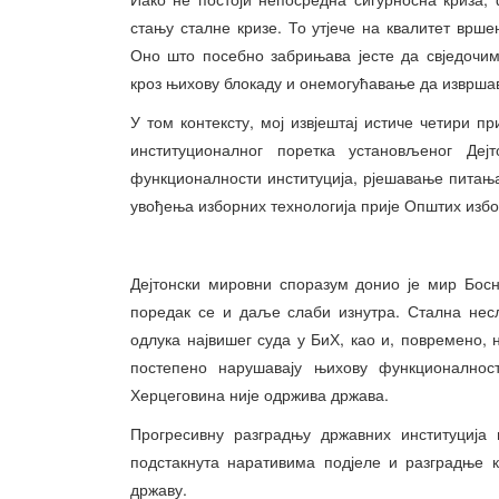
стању сталне кризе. То утјече на квалитет врше
Оно што посебно забрињава јесте да свједочи
кроз њихову блокаду и онемогућавање да извршав
У том контексту, мој извјештај истиче четири п
институционалног поретка установљеног Де
функционалности институција, рјешавање питањ
увођења изборних технологија прије Општих избор
Дејтонски мировни споразум донио је мир Босн
поредак се и даље слаби изнутра. Стална нес
одлука највишег суда у БиХ, као и, повремено, 
постепено нарушавају њихову функционалнос
Херцеговина није одржива држава.
Прогресивну разградњу државних институција
подстакнута наративима подјеле и разградње 
државу.