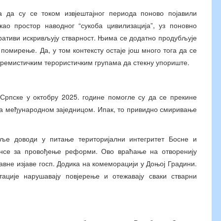
 да су се током извјештајног периода поново појавили
као простор наводног “сукоба цивилизација”, уз поновно
аративи искривљују стварност. Њима се додатно продубљује
помирење. Да, у том контексту остаје још много тога да се
стремистичким терористичким групама да стекну упориште.
 Српске у октобру 2025. године помогле су да се прекине
са међународном заједницом. Ипак, то привидно смиривање
аље доводи у питање територијални интегритет Босне и
нсе за провођење реформи. Ово враћање на отворенију
авне изјаве госп. Додика на комеморацији у Доњој Градини.
ације нарушавају повјерење и отежавају сваки стварни