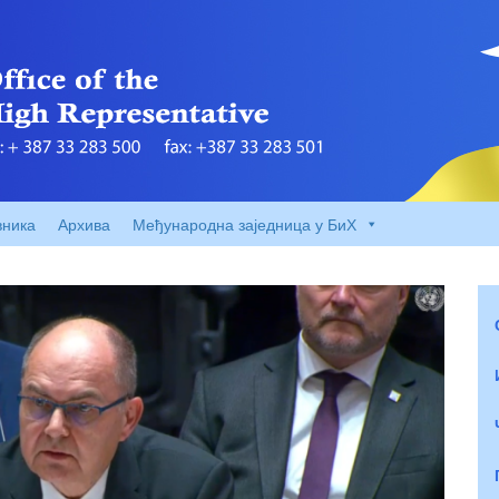
вника
Архива
Међународна заједница у БиХ