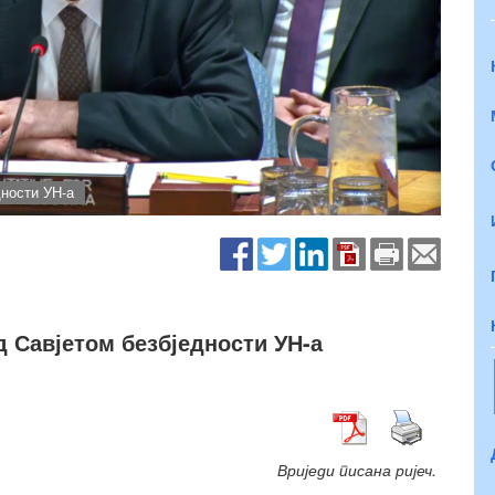
дности УН-а
д Савјетом безбједности УН-а
Вриједи писана ријеч.