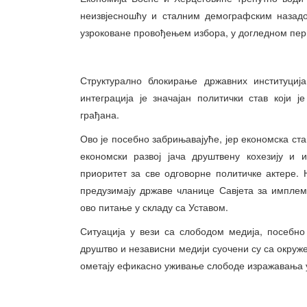
неизвјесношћу и сталним демографским назадо
узроковане провођењем избора, у догледном пер
Структурално блокирање државних институциј
интеграција је значајан политички став који
грађана.
Ово је посебно забрињавајуће, јер економска ста
економски развој јача друштвену кохезију и 
приоритет за све одговорне политичке актере.
предузимају државе чланице Савјета за импле
ово питање у складу са Уставом.
Ситуација у вези са слободом медија, посебно
друштво и независни медији суочени су са окруж
ометају ефикасно уживање слободе изражавања у