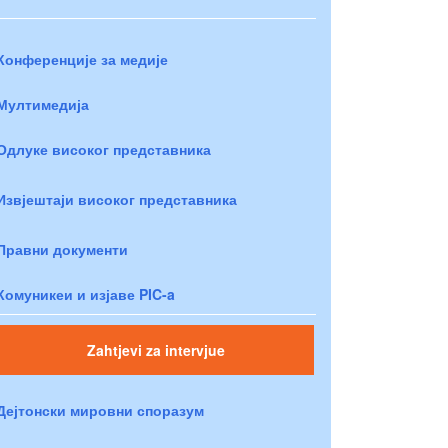
Конференције за медије
Мултимедија
Одлуке високог представника
Извјештаји високог представника
Правни документи
Комуникеи и изјаве PIC-a
Zahtjevi za intervjue
Дејтонски мировни споразум