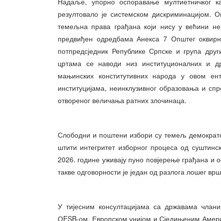
Надаље, упорно оспоравање мултиетничког ка
резултовало је системском дискриминацијом. 
темељна права грађана који нису у већини не
предвиђен одредбама Анекса 7 Општег оквирно
потпредсједник Републике Српске и група дру
цртама се наводи низ институционалних и др
мањинских конститутивних народа у овом ен
институцијама, неинклузивног образовања и сп
отвореног величања ратних злочинаца.
Слободни и поштени избори су темељ демократс
штити интегритет изборног процеса од суштинск
2026. године уживају пуно повјерење грађана и 
такве одговорности је један од разлога лошег в
У тијесним консултацијама са државама члани
ОESB-ом, Европском унијом и Сједињеним Амери