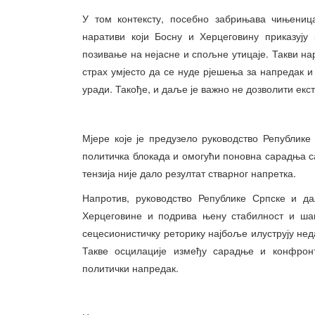
У том контексту, посебно забрињава чињеница
наративи који Босну и Херцеговину приказују 
позивање на нејасне и спољне утицаје. Такви н
страх умјесто да се нуде рјешења за напредак и 
уради. Такође, и даље је важно не дозволити ек
Мјере које је предузело руководство Републике
политичка блокада и омогући поновна сарадња 
тензија није дало резултат стварног напретка.
Напротив, руководство Републике Српске и д
Херцеговине и подрива њену стабилност и ша
сецесионистичку реторику најбоље илуструју нед
Такве осцилације између сарадње и конфронт
политички напредак.