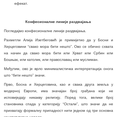
ефекат.
Конфесионалне линије раздвајања
Погледајмо конфесионалне линије раздвајања.
Рахметли Алија Изетбеговић је примијетио да у Босни и
Херцеговини “свако мора бити нешто”. Ово се обично схвата
на начин да свако мора бити или Хрват или Србин или
Бошњак, или католик, или православац или муслиман.
Међутим, ово је врло минималистичка интерпретација онога
што “бити нешто” значи.
Прво, Босна и Херцеговина, као и свака друга земља у
модерној Европи, има значајан број грађана који не
исповиједају никакву религију. Поред тога, велики број
становника спада у категорију “Остали”, што значи да не
прихватају формалну припадност нити једном од три основна
конститутивна народа.