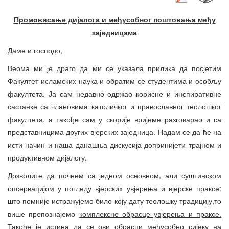
Промови
сање дијалога и међусобног поштовања међу
заједницама
Даме и господо,
Веома ми је драго да ми се указала прилика да посјетим
Факултет исламских наука и обратим се студентима и особљу
факултета. Ја сам недавно одржао корисне и инспиративне
састанке са члановима католичког и православног теолошког
факултета, а такође сам у скорије вријеме разговарао и са
представницима других вјерских заједница. Надам се да ће на
исти начин и наша данашња дискусија допринијети трајном и
продуктивном дијалогу.
Дозволите да почнем са једном основном, али суштинском
опсервацијом у погледу вјерских увјерења и вјерске праксе:
што помније истражујемо било коју дату теолошку традицију,то
више препознајемо
комплексне обрасце увјерења и праксе.
Такође је истина да се ови обрасци међусобно сијеку на