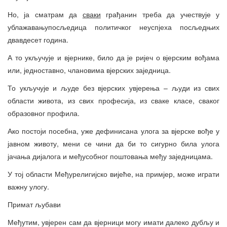
Но, ја сматрам да
сваки
грађанин треба да учествује у
ублажавањупосљедица политичког неуспјеха посљедњих
двавдесет година.
А то укључује и вјернике, било да је ријеч о вјерским вођама
или, једноставно, члановима вјерских заједница.
То укључује и људе без вјерских увјерења – људи из свих
области живота, из свих професија, из сваке класе, сваког
образовног профила.
Ако постоји посебна, уже дефинисана улога за вјерске вође у
јавном животу, мени се чини да би то сигурно била улога
јачања дијалога и међусобног поштовања међу заједницама.
У тој области Међурелигијско вијеће, на примјер, може играти
важну улогу.
Примат љубави
Међутим, увјерен сам да вјерници могу имати далеко дубљу и