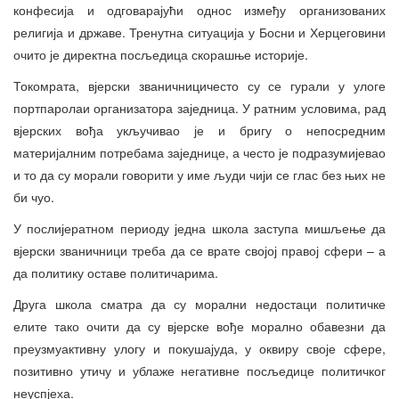
конфесија и одговарајући однос између организованих
религија и државе. Тренутна ситуација у Босни и Херцеговини
очито је директна посљедица скорашње историје.
Токомрата, вјерски званичницичесто су се гурали у улоге
портпаролаи организатора заједница. У ратним условима, рад
вјерских вођа укључивао је и бригу о непосредним
материјалним потребама заједнице, а често је подразумијевао
и то да су морали говорити у име људи чији се глас без њих не
би чуо.
У послијератном периоду једна школа заступа мишљење да
вјерски званичници треба да се врате својој правој сфери – а
да политику оставе политичарима.
Друга школа сматра да су морални недостаци политичке
елите тако очити да су вјерске вође морално обавезни да
преузмуактивну улогу и покушајуда, у оквиру своје сфере,
позитивно утичу и ублаже негативне посљедице политичког
неуспјеха.