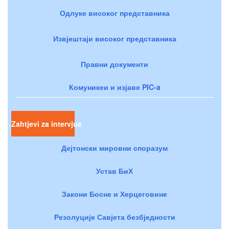
Одлуке високог представника
Извјештаји високог представника
Правни документи
Комуникеи и изјаве PIC-a
Zahtjevi za intervjue
Дејтонски мировни споразум
Устав БиХ
Закони Босне и Херцеговине
Резолуције Савјета безбједности