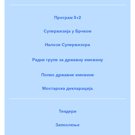
Програм 5+2
Супервизија у Брчком
Налози Супервизора
Радне групе за државну имовину
Попис државне имовине
Мостарска декларација
Тендери
Запослење