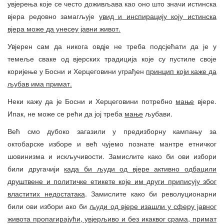
увјерења које се често доживљава као оно што значи истинска
вјера редовно замагљује
увид и инспирацију коју истинска
вјера може
да уне
сеу јавни живот.
Увјерен сам да никога овдје не треба подсјећати да је у
темеље сваке од вјерских традиција које су пустиле своје
коријење у Босни и Херцеговини уграђен
принцип који каже да
љубав има примат.
Неки кажу да је Босни и Херцеговини потребно
мање
вјере.
Ипак, не може се рећи да јој треба
мање
љубави.
Већ смо дубоко загазили у предизборну кампању за
октобарске изборе и већ чујемо познате мантре етничког
шовинизма и искључивости. Замислите како би ови избори
били другачији
када би људи од вјере активно одбацили
друштвене и политичке етикете које им други приписују због
властитих недостатака
. Замислите како би револуционарни
били ови избори ако би
људи од вјере изашли у сферу јавног
живота пропагирајући, увјерљиво и без икаквог срама, примат