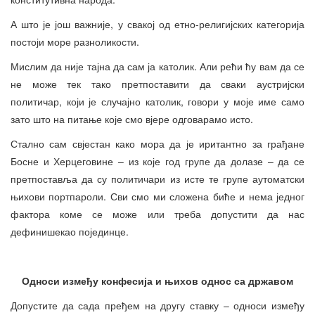
А што је још важније, у свакој од етно-религијских категорија
постоји море разноликости.
Мислим да није тајна да сам ја католик. Али рећи ћу вам да се
не може тек тако претпоставити да сваки аустријски
политичар, који је случајно католик, говори у моје име само
зато што на питање које смо вјере одговарамо исто.
Стално сам свјестан како мора да је иритантно за грађане
Босне и Херцеговине – из које год групе да долазе – да се
претпоставља да су политичари из исте те групе аутоматски
њихови портпароли. Сви смо ми сложена биће и нема једног
фактора коме се може или треба допустити да нас
дефинишекао појединце.
Односи између конфесија и њихов однос са државом
Допустите да сада пређем на другу ставку – односи између