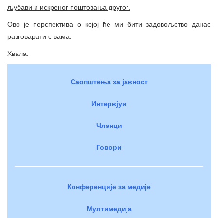
љубави и искреног пошт
овања другог.
Ово је перспектива о којој ће ми бити задовољство данас
разговарати с вама.
Хвала.
Саопштења за јавност
Интервјуи
Чланци
Говори
Конференције за медије
Мултимедија