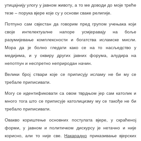
утицајнију улогу у јавном животу, а то ме доводи до моје треће
тезе – порука вјере које су у основи сваке религије.
Потпуно сам свјестан да говорим пред групом учењака који
своје интелектуалне напоре усмјеравају на боље
разумијевање комплексности и богатства исламске мисли.
Мора да је болно гледати како се на то насљедство у
медијима, и у оквиру других јавних форума, алудира на
непотпун и неспретно неприродан начин.
Велики број ствари које се приписују исламу не би му се
требале приписивати.
Могу се идентификовати са овом тврдњом јер сам католик и
много тога што се приписује католицизму му се такође не би
требало приписивати.
Овакво кориштење основних постулата вјере, у скраћеној
форми, у јавном и политичком дискурсу је нетачно и није
корисно, али то није све.
Накарадно
приказивање вјерских