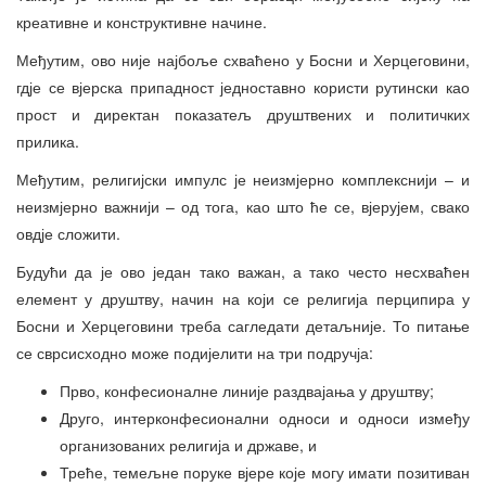
креативне и конструктивне начине.
Међутим, ово није најбоље схваћено у Босни и Херцеговини,
гдје се вјерска припадност једноставно користи рутински као
прост и директан показатељ друштвених и политичких
прилика.
Међутим, религијски импулс је неизмјерно комплекснији – и
неизмјерно важнији – од тога, као што ће се, вјерујем, свако
овдје сложити.
Будући да је ово један тако важан, а тако често несхваћен
елемент у друштву, начин на који се религија перципира у
Босни и Херцеговини треба сагледати детаљније. То питање
се сврсисходно може подијелити на три подручја:
Прво, конфесионалне линије раздвајања у друштву;
Друго, интерконфесионални односи и односи између
организованих религија и државе, и
Треће, темељне поруке вјере које могу имати позитиван