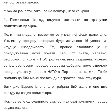
непоштовања закона.
У очима јавности, закон се не поштује, него се крши.
4. Помирење је од кључне важности за тренутни
политички процес.
Политички гледано, налазимо се у кључној фази транзиције.
Уколико у процесу реформе буде испуњено 16 услова из
Студије изводљивости ЕУ, процес стабилизације и
придруживања може почети. Као што знате, наравно,
реформа полиције и ПБС још увијек нису завршени. Уколико
се још ове јесени проведе реформа одбране, може отпочети
процес уласка у програм НАТО-а Партнерство за мир. То би
значило да БиХ може постати дио евроатланских структура.
Бити дио Европе је оно што грађани БиХ желе и оно што
очекују од својих политичара.
Помирење је од суштинске важности за овај политички процес
из два разлога: