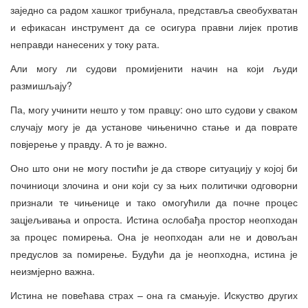
заједно са радом хашког трибунала, представља свеобухватан
и ефикасан инструмент да се осигура правни лијек против
неправди нанесених у току рата.
Али могу ли судови промијенити начин на који људи
размишљају?
Па, могу учинити нешто у том правцу: оно што судови у сваком
случају могу је да установе чињенично стање и да поврате
повјерење у правду. А то је важно.
Оно што они не могу постићи је да створе ситуацију у којој би
починиоци злочина и они који су за њих политички одговорни
признали те чињенице и тако омогућили да почне процес
зацјељивања и опроста. Истина ослобађа простор неопходан
за процес помирења. Она је неопходан али не и довољан
предуслов за помирење. Будући да је неопходна, истина је
неизмјерно важна.
Истина не повећава страх – она га смањује. Искуство других