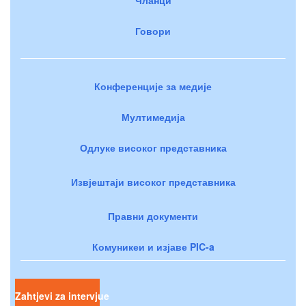
Говори
Конференције за медије
Мултимедија
Одлуке високог представника
Извјештаји високог представника
Правни документи
Комуникеи и изјаве PIC-a
Zahtjevi za intervjue