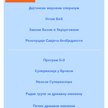
Дејтонски мировни споразум
Устав БиХ
Закони Босне и Херцеговине
Резолуције Савјета безбједности
Програм 5+2
Супервизија у Брчком
Налози Супервизора
Радне групе за државну имовину
Попис државне имовине