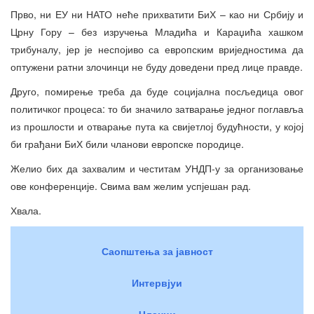
Прво, ни ЕУ ни НАТО неће прихватити БиХ – као ни Србију и
Црну Гору – без изручења Младића и Караџића хашком
трибуналу, јер је неспојиво са европским вриједностима да
оптужени ратни злочинци не буду доведени пред лице правде.
Друго, помирење треба да буде социјална посљедица овог
политичког процеса: то би значило затварање једног поглавља
из прошлости и отварање пута ка свијетлој будућности, у којој
би грађани БиХ били чланови европске породице.
Желио бих да захвалим и честитам УНДП-у за организовање
ове конференције. Свима вам желим успјешан рад.
Хвала.
Саопштења за јавност
Интервјуи
Чланци