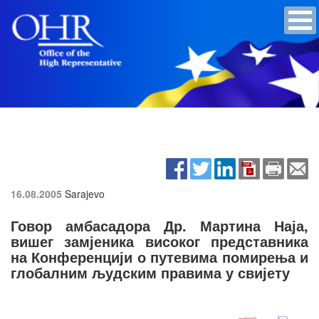
16.08.2005
Sarajevo
Говор амбасадора Др. Мартина Наја,
вишег замјеника високог представника
на Конференцији о путевима помирења и
глобалним људским правима у свијету