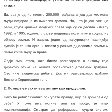
земље.
Да, рат је однио животе 200.000 грађана, а још два милиона
људи истјерао је из њихових домова. Но, што је још важније
рећи, груба кршења људских права која су се десила између
1992. и 1995. године,
и даље
подривају политичку и социјалну
обнову земље. И заиста, једно од најсуровијих наслијеђа
сукоба је то што органи власти у разним дијеловима земље
и
даље крше
људска права.
Овдје смо, стога, како бисмо разговарали о питању које
директно утиче на животе босанскохерцеговачких грађана.
Ово није академска дебата. Док ми разговарамо, грађани
Босне и Херцеговине трпе.
2. Помирење захтијева истину као предуслов.
Неко ће рећи: “Уколико осигурате правду, мир ће доћи сам од
себе.” У томе има истине, али тај процес је ипак
компликованији. Сматрам да реформисан судски систем,