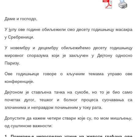
Даме и господо,
У јулу ове године обиљежили смо десету годишњицу масакра
у Сребреници.
У новембру и децембру обиљежићемо десету годишњицу
мировног споразума који је закључен у Дејтону односно
Паризу.
Ове годишњице говоре о кључним темама управо ове
конференције.
Дејтоном је стављена тачка на сукобе, но то је био само
почетак дугог, тешког и болног процеса суочавања са
злочинима и неправдом почињеним у току рата.
Допустите да кажем четири ствари које су, по мом мишљењу,
од суштинске важности:
1. Помирење непосредно утиче на животе грађана ове