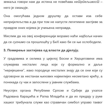
земаља говори нам да истина не повећава
нетрпељивост
–
него је смањује.
Она омогућава једном друштву да остави иза себе
непријатељства а да при том не напусти легитимне захтјеве за
правдом оних којима је учињена неправда.
Мислим да на овој конференцији морамо наћи најбољи начин
да се
суочимо
са прошлошћу у БиХ како би се ње ослободили.
3. Помирење захтијева од власти да дјелују.
У градовима и селима у цијелој Босни и Херцеговини има
служајева несталих лица који су формално и даље
“неријешени”, иако породице несталих знају да се они који су
одговорни за нестанак њихових најмилијих несметано крећу, а
понекада су чак и запослени у јавним службама.
Неуспјех органа Републике Српске и Србије да ухапсе
Радована Караџића и Ратка Младића и да их предају у руке
хашког трибунала служи као стравичан симбол управо таквог