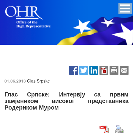
01.06.2013
Glas Srpske
Глас Српске: Интервју са првим
замјеником високог представника
Родериком Муром