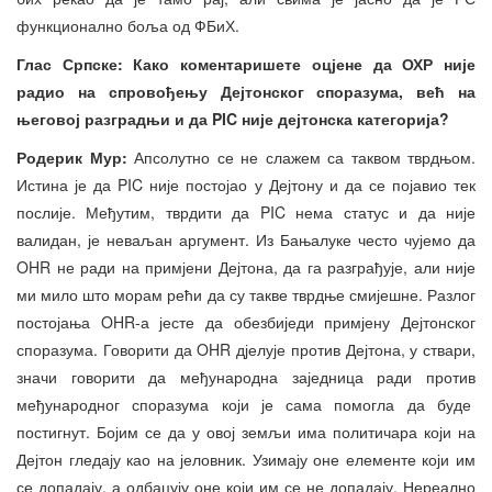
функционално боља од ФБиХ.
Глас Српске: Како коментаришете оцјене да ОХР није
радио на спровођењу Дејтонског споразума, већ на
његовој разградњи и да PIC није дејтонска категорија?
Родерик Мур:
Апсолутно се не слажем са таквом тврдњом.
Истина је да PIC није постојао у Дејтону и да се појавио тек
послије. Међутим, тврдити да PIC нема статус и да није
валидан, је неваљан аргумент. Из Бањалуке често чујемо да
OHR не ради на примјени Дејтона, да га разграђује, али није
ми мило што морам рећи да су такве тврдње смијешне. Разлог
постојања OHR-а јесте да обезбиједи примјену Дејтонског
споразума. Говорити да OHR дјелује против Дејтона, у ствари,
значи говорити да међународна заједница ради против
међународног споразума који је сама помогла да буде
постигнут. Бојим се да у овој земљи има политичара који на
Дејтон гледају као на јеловник. Узимају оне елементе који им
се допадају, а одбацују оне који им се не допадају. Нереално