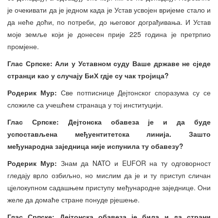
је очекивати да је једном када је Устав усвојен вријеме стало и
да неће доћи, по потреби, до његовог дограђивања. И Устав
моје земље који је донесен прије 225 година је претрпио
промјене.
Глас Српске: Али у Уставном суду Ваше државе не сједе
странци као у случају БиХ гдје су чак тројица?
Родерик Мур:
Све потписнице Дејтонског споразума су се
сложиле са учешћем странаца у тој институцији.
Глас Српске: Дејтонска обавеза је и да буде
успостављена међуентитетска линија. Зашто
међународна заједница није испунила ту обавезу?
Родерик Мур:
Знам да NATO и EUFOR на ту одговорност
гледају врло озбиљно, но мислим да је и ту приступ сличан
цјелокупном садашњем приступу међународне заједнице. Они
желе да домаће стране понуде рјешење.
Глас Српске: Дејтонска обавеза је била и да страни