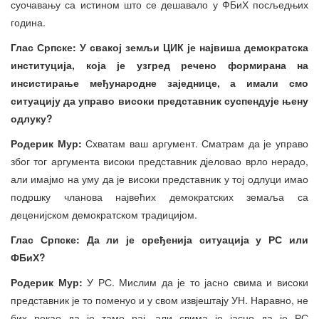
суочавању са истином што се дешавало у ФБиХ посљедњих
година.
Глас Српске: У свакој земљи ЦИК је највиша демократска
институција, која је узгред речено формирана на
инсистирање међународне заједнице, а имали смо
ситуацију да управо високи представник суспендује њену
одлуку?
Родерик Мур:
Схватам ваш аргумент. Сматрам да је управо
због тог аргумента високи представник дјеловао врло нерадо,
али имајмо на уму да је високи представник у тој одлуци имао
подршку чланова највећих демократских земаља са
деценијском демократском традицијом.
Глас Српске: Да ли је сређенија ситуација у РС или
ФБиХ?
Родерик Мур:
У РС. Мислим да је то јасно свима и високи
представник је то поменуо и у свом извјештају УН. Наравно, не
бих рекао да је тамо рај, али свима је јасно да је РС