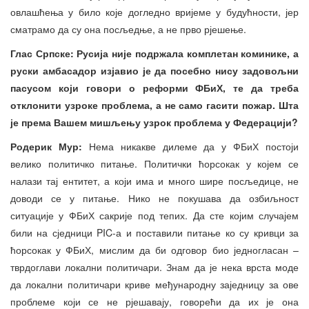
овлашћења у било које догледно вријеме у будућности, јер
сматрамо да су она посљедње, а не прво рјешење.
Глас Српске: Русија није подржала комплетан коминике, а
руски амбасадор изјавио је да посебно нису задовољни
пасусом који говори о реформи ФБиХ, те да треба
отклонити узроке проблема, а не само гасити пожар. Шта
је према Вашем мишљењу узрок проблема у Федерацији?
Родерик Мур:
Нема никакве дилеме да у ФБиХ постоји
велико политичко питање. Политички ћорсокак у којем се
налази тај ентитет, а који има и много шире посљедице, не
доводи се у питање. Нико не покушава да озбиљност
ситуације у ФБиХ сакрије под тепих. Да сте којим случајем
били на сједници PIC-а и поставили питање ко су кривци за
ћорсокак у ФБиХ, мислим да би одговор био једногласан –
тврдоглави локални политичари. Знам да је нека врста моде
да локални политичари криве међународну заједницу за ове
проблеме који се не рјешавају, говорећи да их је она