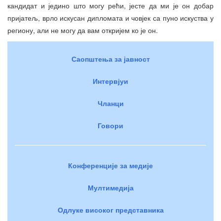
кандидат и једино што могу рећи, јесте да ми је он добар
пријатељ, врло искусан дипломата и човјек са пуно искуства у
региону, али не могу да вам откријем ко је он.
Саопштења за јавност
Интервјуи
Чланци
Говори
Конференције за медије
Мултимедија
Одлуке високог представника