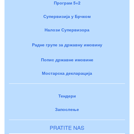
Програм 5+2
Супервизија у Брчком
Налози Супервизора
Радне групе за државну имовину
Попис државне имовине
Мостарска декларација
Тендери
Запослење
PRATITE NAS