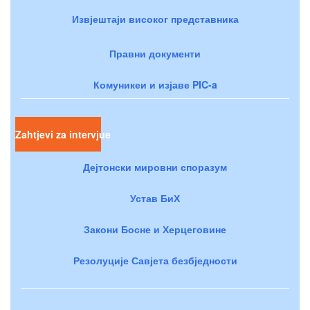
Извјештаји високог представника
Правни документи
Комуникеи и изјаве PIC-a
Zahtjevi za intervjue
Дејтонски мировни споразум
Устав БиХ
Закони Босне и Херцеговине
Резолуције Савјета безбједности