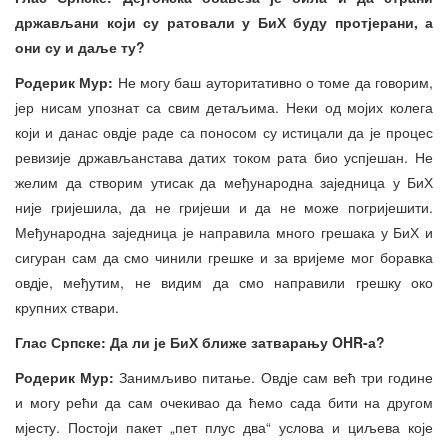
држављани који су ратовали у БиХ буду протјерани, а
они су и даље ту?
Родерик Мур:
Не могу баш ауторитативно о томе да говорим,
јер нисам упознат са свим детаљима. Неки од мојих колега
који и данас овдје раде са поносом су истицали да је процес
ревизије држављанстава датих током рата био успјешан. Не
желим да створим утисак да међународна заједница у БиХ
није гријешила, да не гријеши и да не може погријешити.
Међународна заједница је направила много грешака у БиХ и
сигуран сам да смо чинили грешке и за вријеме мог боравка
овдје, међутим, не видим да смо направили грешку око
крупних ствари.
Глас Српске: Да ли је БиХ ближе затварању OHR-а?
Родерик Мур:
Занимљиво питање. Овдје сам већ три године
и могу рећи да сам очекивао да ћемо сада бити на другом
мјесту. Постоји пакет „пет плус два“ услова и циљева које