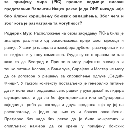
за примјену мира (PIC) прошле седмице високи
представник Валентин Инцко рекао је да OHR никада није
био ближи коришћењу бонских овлашћења. Због чега и
због кога је разматрана та могућност?
Родерик Мур:
Расположење на овом засједању PIC-а било је
значајно различито од расположења прије шест мјесеци и
раније. У сали је владала атмосфера дубоког разочарења и то
се видјело и у тону коминикеа. Људи су се с правом питали
како то да Београд и Приштина могу ријешити значајно и
тешко питање Косова, а Бањалука, Сарајево и Мостар не могу
да се договоре о рјешењу за спровођење одлуке „Сејдић-
Финци“. У таквом контексту постављено је генерално питање
да ли политика предавања свих радњи у руке домаћих лидера
функционише и да ли ће функционисати или међународна
заједница треба да сагледа и друга средства која су јој на
располагању, а једно од њих су и бонска овлашћења.
Претјерао бих када бих рекао да је било конкретних и
опипљивих намјера да се крене у примјену бонских