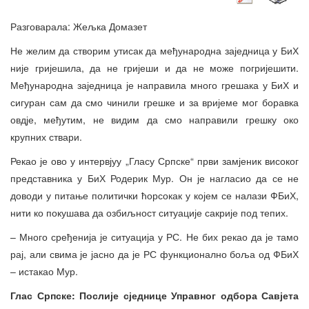
Разговарала: Жељка Домазет
Не желим да створим утисак да међународна заједница у БиХ
није гријешила, да не гријеши и да не може погријешити.
Међународна заједница је направила много грешака у БиХ и
сигуран сам да смо чинили грешке и за вријеме мог боравка
овдје, међутим, не видим да смо направили грешку око
крупних ствари.
Рекао је ово у интервјуу „Гласу Српске“ први замјеник високог
представника у БиХ Родерик Мур. Он је нагласио да се не
доводи у питање политички ћорсокак у којем се налази ФБиХ,
нити ко покушава да озбиљност ситуације сакрије под тепих.
– Много сређенија је ситуација у РС. Не бих рекао да је тамо
рај, али свима је јасно да је РС функционално боља од ФБиХ
– истакао Мур.
Глас Српске: Послије сједнице Управног одбора Савјета