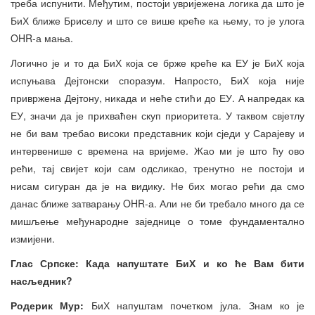
треба испунити. Међутим, постоји увријежена логика да што је
БиХ ближе Бриселу и што се више креће ка њему, то је улога
OHR-а мања.
Логично је и то да БиХ која се брже креће ка ЕУ је БиХ која
испуњава Дејтонски споразум. Напросто, БиХ која није
привржена Дејтону, никада и неће стићи до ЕУ. А напредак ка
ЕУ, значи да је прихваћен скуп приоритета. У таквом свјетлу
не би вам требао високи представник који сједи у Сарајеву и
интервенише с времена на вријеме. Жао ми је што ћу ово
рећи, тај свијет који сам одсликао, тренутно не постоји и
нисам сигуран да је на видику. Не бих могао рећи да смо
данас ближе затварању OHR-а. Али не би требало много да се
мишљење међународне заједнице о томе фундаментално
измијени.
Глас Српске: Када напуштате БиХ и ко ће Вам бити
насљедник?
Родерик Мур:
БиХ напуштам почетком јула. Знам ко је