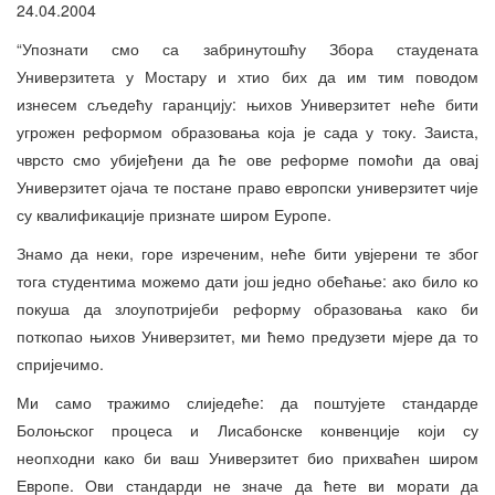
24.04.2004
“Упознати смо са забринутошћу Збора стаудената
Универзитета у Мостару и хтио бих да им тим поводом
изнесем сљедећу гаранцију: њихов Универзитет неће бити
угрожен реформом образовања која је сада у току. Заиста,
чврсто смо убијеђени да ће ове реформе помоћи да овај
Универзитет ојача те постане право европски универзитет чије
су квалификације признате широм Еуропе.
Знамо да неки, горе изреченим, неће бити увјерени те због
тога студентима можемо дати још једно обећање: ако било ко
покуша да злоупотријеби реформу образовања како би
поткопао њихов Универзитет, ми ћемо предузети мјере да то
спријечимо.
Ми само тражимо слиједеће: да поштујете стандарде
Болоњског процеса и Лисабонске конвенције који су
неопходни како би ваш Универзитет био прихваћен широм
Европе. Ови стандарди не значе да ћете ви морати да