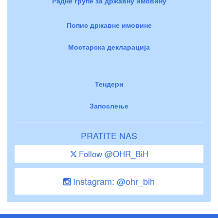
Радне групе за државну имовину
Попис државне имовине
Мостарска декларација
Тендери
Запослење
PRATITE NAS
Follow @OHR_BiH
Instagram: @ohr_bih