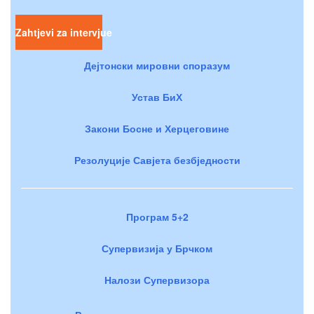
Zahtjevi za intervjue
Дејтонски мировни споразум
Устав БиХ
Закони Босне и Херцеговине
Резолуције Савјета безбједности
Програм 5+2
Супервизија у Брчком
Налози Супервизора