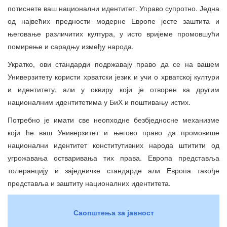
потиснете ваш национални идентитет. Управо супротно. Једна
од највећих предности модерне Европе јесте заштита и
његовање различитих култура, у исто вријеме промовшући
помирење и сарадњу између народа.
Укратко, ови стандарди подржавају право да се на вашем
Универзитету користи хрватски језик и учи о хрватској култури
и идентитету, али у оквиру који је отворен ка другим
националним идентитетима у БиХ и поштивању истих.
Потребно је имати све неопходне безбједносне механизме
који ће ваш Универзитет и његово право да промовише
национални идентитет конститутивних народа штитити од
угрожавања остваривања тих права. Европа представља
толеранцију и заједничке стандарде али Европа такође
представља и заштиту националних идентитета.
Саопштења за јавност