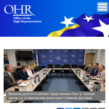
Вршилац дужности високог представника Луис Џ. Кришок
састао се са британским министром Стивеном Доутијем