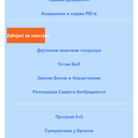
Комуникеи и изјаве PIC-a
Zahtjevi za intervjue
Дејтонски мировни споразум
Устав БиХ
Закони Босне и Херцеговине
Резолуције Савјета безбједности
Програм 5+2
Супервизија у Брчком