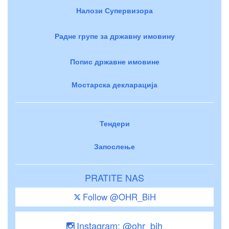
Налози Супервизора
Радне групе за државну имовину
Попис државне имовине
Мостарска декларација
Тендери
Запослење
PRATITE NAS
Follow @OHR_BiH
Instagram: @ohr_bih