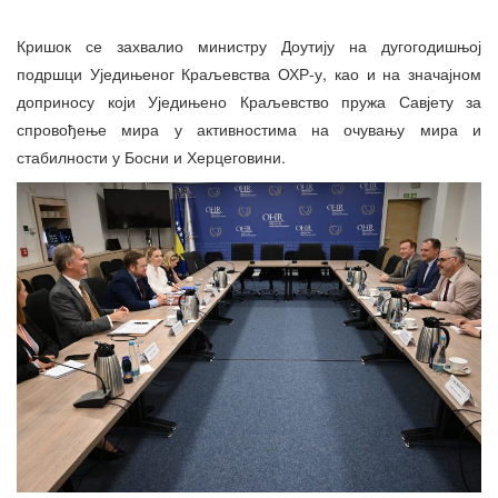
Кришок се захвалио министру Доутију на дугогодишњој
подршци Уједињеног Краљевства ОХР-у, као и на значајном
доприносу који Уједињено Краљевство пружа Савјету за
спровођење мира у активностима на очувању мира и
стабилности у Босни и Херцеговини.