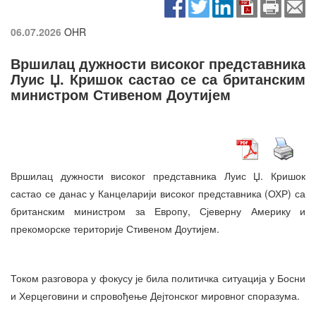
06.07.2026
OHR
Вршилац дужности високог представника
Луис Џ. Кришок састао се са британским
министром Стивеном Доутијем
Вршилац дужности високог представника Луис Џ. Кришок
састао се данас у Канцеларији високог представника (ОХР) са
британским министром за Европу, Сјеверну Америку и
прекоморске територије Стивеном Доутијем.
Током разговора у фокусу је била политичка ситуација у Босни
и Херцеговини и спровођење Дејтонског мировног споразума.