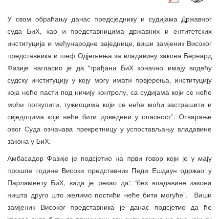
У свом обраћању данас предсједнику и судијама Државног
суда БиХ, као и представницима државних и ентитетских
институција и међународне заједнице, виши замјеник Високог
представника и шеф Одјељења за владавину закона Бернард
Фазије нагласио је да “грађани БиХ коначно имају водећу
судску институцију у коју могу имати повјерења, институцију
која неће пасти под ничију контролу, са судијама који се неће
моћи поткупити, тужиоцима који се неће моћи застрашити и
свједоцима који неће бити доведени у опасност”. Отварање
овог Суда означава прекретницу у успостављању владавине
закона у БиХ.
Амбасадор Фазије је подсјетио на први говор који је у мају
прошле године Високи представник Педи Ешдаун одржао у
Парламенту БиХ, када је рекао да: “без владавине закона
ништа друго што желимо постићи неће бити могуће”. Виши
замјеник Високог представника је данас подсјетио да ће
“посао суда бити да примијени сву силу закона на оне који су