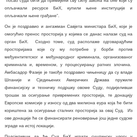
опљачкали ресурсе БиХ, купили њене институције и
опљачкали њене грађане”.
Он је поздравио и ангажман Савјета министара БиХ, који је
омогућио пренос просторија у којима се данас налази суд на
орган БиХ. Сходно томе, суд располаже одговарајућим
просторијама које су му потребне у борби против
међуентитетског и међународног криминала, организованог
криминала и, временом, у процесуирању ратних злочина.
Амбасадор Фазије је такође поздравио чињеницу да су владе
Шпаније и Сједињених Америчких Држава пружиле
финансијску и техничку подршку овоме Суду, подијеливши
трошак за осигурање привремених просторија, те донацију
Европске комисије у износу од два милиона еура која ће бити
кориштена за осигурање сталних просторија за овај Суд. Из
ове донације ће се финансирати реновирање још једне судске
зграде на истој локацији.
Подсјетивши да ће Суд БиХ играти суштинску улогу у