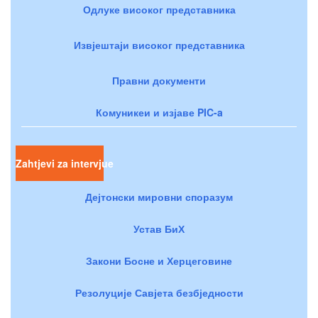
Одлуке високог представника
Извјештаји високог представника
Правни документи
Комуникеи и изјаве PIC-a
Zahtjevi za intervjue
Дејтонски мировни споразум
Устав БиХ
Закони Босне и Херцеговине
Резолуције Савјета безбједности