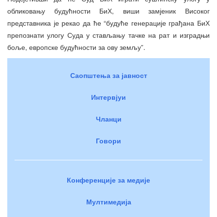
обликовању будућности БиХ, виши замјеник Високог
представника је рекао да ће “будуће генерације грађана БиХ
препознати улогу Суда у стављању тачке на рат и изградњи
боље, европске будућности за ову земљу”.
Саопштења за јавност
Интервјуи
Чланци
Говори
Конференције за медије
Мултимедија