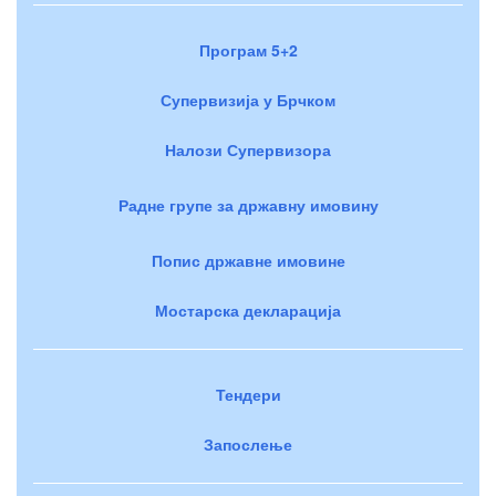
Програм 5+2
Супервизија у Брчком
Налози Супервизора
Радне групе за државну имовину
Попис државне имовине
Мостарска декларација
Тендери
Запослење