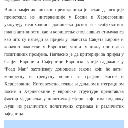
Виши
замјеник
високог
представника
је
рекао
да
лекције
проистекле
из
интервенције
у
Босни
и
Херцеговини
укључују
неопходност
доношења
јасног
и
свеобухватног
,
плана
активности
као
и
кориштење
спољашњих
стимуланса
као
што
су
изгледи
за
пријем
у
чланство
Савјета
Европе
и
,
коначно
чланство
у
Европској
унији
у
циљу
постизања
.
позитивних
промјена
Нагласио
је
да
критерији
за
пријем
у
Савјет
Европе
и
Смјернице
Европске
уније
садржане
у
“
”
Роад
Мап
захтијевају
доношење
закона
који
ће
дати
конкретну
и
тренутну
корист
за
грађане
Босне
и
.
,
Херцеговине
Истовремено
тежња
за
даљњом
интеграцијом
Босне
и
Херцеговине
у
европске
структуре
представља
,
фактор
уједињења
у
политичкој
сфери
који
има
подршку
људи
из
различитих
политичких
странака
и
различитих
.
заједница