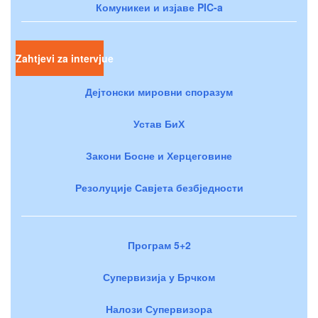
Комуникеи и изјаве PIC-a
Zahtjevi za intervjue
Дејтонски мировни споразум
Устав БиХ
Закони Босне и Херцеговине
Резолуције Савјета безбједности
Програм 5+2
Супервизија у Брчком
Налози Супервизора