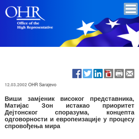
12.03.2002
OHR Sarajevo
Виши замјеник високог представника,
Матијас Зон истакао приоритет
Дејтонског споразума, концепта
одговорности и европеизације у процесу
спровођења мира