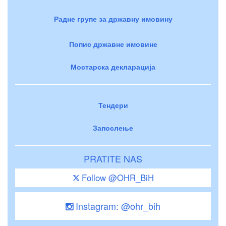
Радне групе за државну имовину
Попис државне имовине
Мостарска декларација
Тендери
Запослење
PRATITE NAS
Follow @OHR_BiH
Instagram: @ohr_bih