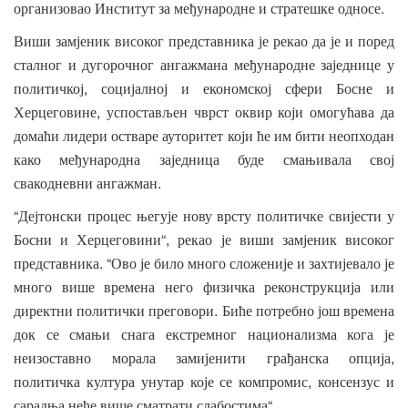
.
организовао
Институт
за
међународне
и
стратешке
односе
Виши
замјеник
високог
представника
је
рекао
да
је
и
поред
сталног
и
дугорочног
ангажмана
међународне
заједнице
у
,
политичкој
социјалној
и
економској
сфери
Босне
и
,
Херцеговине
успостављен
чврст
оквир
који
омогућава
да
домаћи
лидери
остваре
ауторитет
који
ће
им
бити
неопходан
како
међународна
заједница
буде
смањивала
свој
.
свакодневни
ангажман
“
Дејтонски
процес
његује
нову
врсту
политичке
свијести
у
“,
Босни
и
Херцеговини
рекао
је
виши
замјеник
високог
. “
представника
Ово
је
било
много
сложеније
и
захтијевало
је
много
више
времена
него
физичка
реконструкција
или
.
директни
политички
преговори
Биће
потребно
још
времена
док
се
смањи
снага
екстремног
национализма
кога
је
,
неизоставно
морала
замијенити
грађанска
опција
,
политичка
култура
унутар
које
се
компромис
консензус
и
“.
сарадња
неће
више
сматрати
слабостима