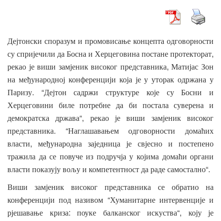
Дејтонски
споразум
и
промовисање
концепта
одговорности
,
су
спријечили
да
Босна
и
Херцеговина
постане
протекторат
,
рекао
је
виши
замјеник
високог
представника
Матијас
Зон
на
међународној
конференцији
која
је
у
уторак
одржана
у
. “
Паризу
Дејтон
садржи
структуре
које
су
Босни
и
Херцеговини
биле
потребне
да
би
постала
суверена
и
“,
демократска
држава
рекао
је
виши
замјеник
високог
. “
представника
Наглашавањем
одговорности
домаћих
,
власти
међународна
заједница
је
свјесно
и
постепено
тражила
да
се
повуче
из
подручја
у
којима
домаћи
органи
“.
власти
показују
вољу
и
компетентност
да
раде
самостално
Виши
замјеник
високог
представника
се
обратио
на
“
конференцији
под
називом
Хуманитарне
интервенције
и
:
“,
рјешавање
криза
поуке
балканског
искуства
коју
је