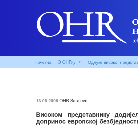
Почетна
O OHR-у
Одлуке високог предста
13.06.2006
OHR Sarajevo
Високом представнику додиј
допринос европској безбједност