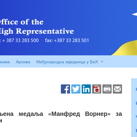
вника
Архива
Међународна заједница у БиХ
ељена медаља «Манфред Ворнер» за
и