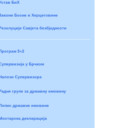
Устав БиХ
Закони Босне и Херцеговине
Резолуције Савјета безбједности
Програм 5+2
Супервизија у Брчком
Налози Супервизора
Радне групе за државну имовину
Попис државне имовине
Мостарска декларација