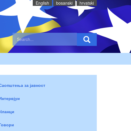
English
bosanski
hrvatski
Саопштења за јавност
Интервјуи
Чланци
Говори