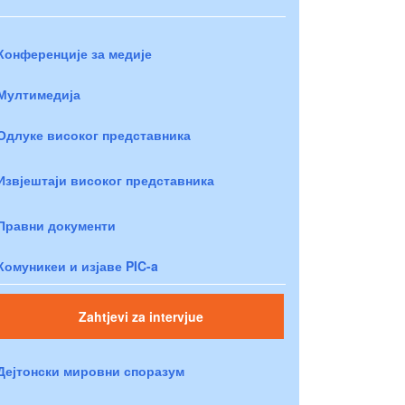
Конференције за медије
Мултимедија
Одлуке високог представника
Извјештаји високог представника
Правни документи
Комуникеи и изјаве PIC-a
Zahtjevi za intervjue
Дејтонски мировни споразум