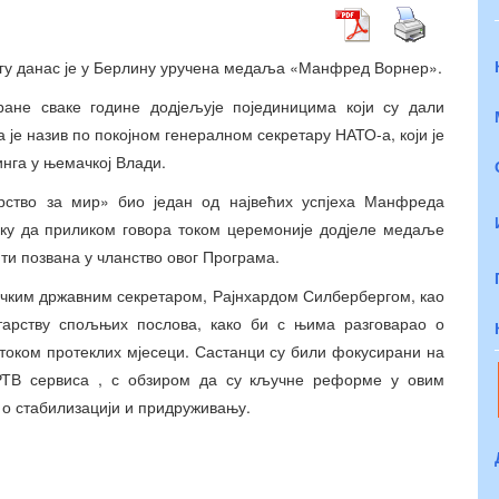
гу данас је у Берлину уручена медаља «Манфред Ворнер».
ане сваке године додјељује појединицима који су дали
 је назив по покојном генералном секретару НАТО-а, који је
нга у њемачкој Влади.
ство за мир» био један од највећих успјеха Манфреда
ику да приликом говора током церемоније додјеле медаље
ти позвана у чланство овог Програма.
ачким државним секретаром, Рајнхардом Силбербергом, као
арству спољњих послова, како би с њима разговарао о
 током протеклих мјесеци. Састанци су били фокусирани на
РТВ сервиса , с обзиром да су кључне реформе у овим
о стабилизацији и придруживању.