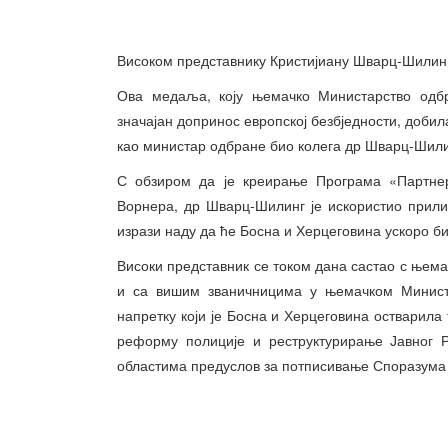
Високом представнику Кристијиану Шварц-Шилин
Ова медаља, коју њемачко Министарство одбр
значајан допринос европској безбједности, добила
као министар одбране био колега др Шварц-Шили
С обзиром да је креирање Програма «Партнер
Ворнера, др Шварц-Шилинг је искористио прил
изрази наду да ће Босна и Херцеговина ускоро би
Високи представник се током дана састао с њем
и са вишим званичницима у њемачком Минист
напретку који је Босна и Херцеговина остварила
реформу полиције и реструктурирање Јавног 
областима предуслов за потписивање Споразума 