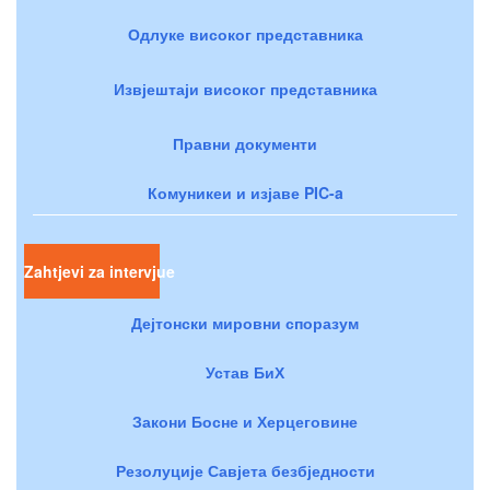
Одлуке високог представника
Извјештаји високог представника
Правни документи
Комуникеи и изјаве PIC-a
Zahtjevi za intervjue
Дејтонски мировни споразум
Устав БиХ
Закони Босне и Херцеговине
Резолуције Савјета безбједности