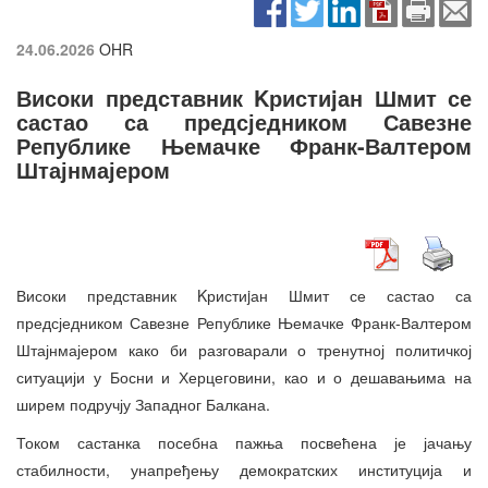
24.06.2026
OHR
Високи представник Kристиjан Шмит се
састао са предсједником Савезне
Републике Њемачке Франк-Валтером
Штајнмајером
Високи представник Kристиjан Шмит се састао са
предсједником Савезне Републике Њемачке Франк-Валтером
Штајнмајером како би разговарали о тренутној политичкој
ситуацији у Босни и Херцеговини, као и о дешавањима на
ширем подручју Западног Балкана.
Током састанка посебна пажња посвећена је јачању
стабилности, унапређењу демократских институција и