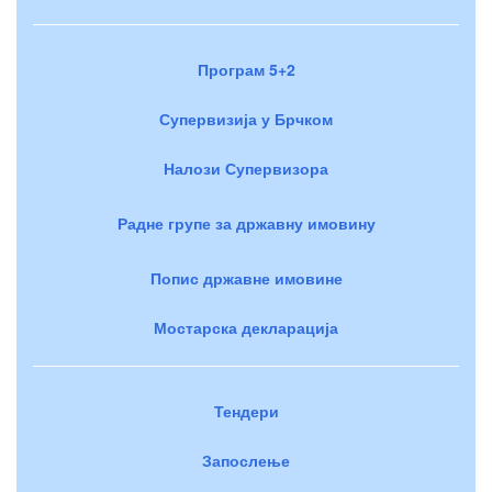
Програм 5+2
Супервизија у Брчком
Налози Супервизора
Радне групе за државну имовину
Попис државне имовине
Мостарска декларација
Тендери
Запослење