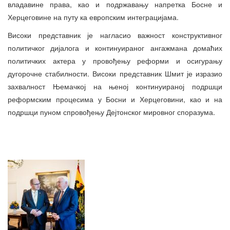
владавине права, као и подржавању напретка Босне и
Херцеговине на путу ка европским интеграцијама.
Високи представник је нагласио важност конструктивног
политичког дијалога и континуираног ангажмана домаћих
политичких актера у провођењу реформи и осигурању
дугорочне стабилности. Високи представник Шмит је изразио
захвалност Њемачкој на њеној континуираној подршци
реформским процесима у Босни и Херцеговини, као и на
подршци пуном спровођењу Дејтонског мировног споразума.