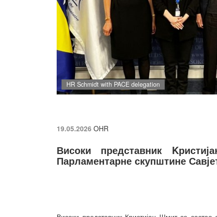
HR Schmidt with PACE delegation
19.05.2026
OHR
Високи представник Kристиј
Парламентарне скупштине Савје
Високи представник Кристијан Шмит се састао