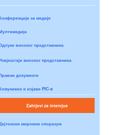
Конференције за медије
Мултимедија
Одлуке високог представника
Извјештаји високог представника
Правни документи
Комуникеи и изјаве PIC-a
Zahtjevi za intervjue
Дејтонски мировни споразум