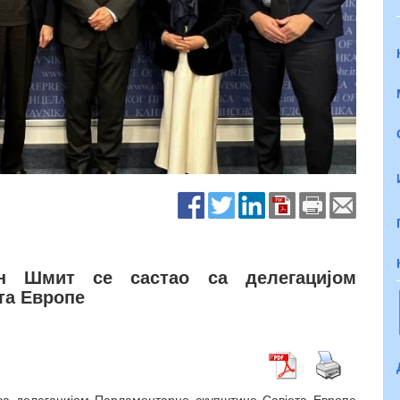
ан Шмит се састао са делегацијом
та Европе
 са делегацијом Парламентарне скупштине Савјета Европе