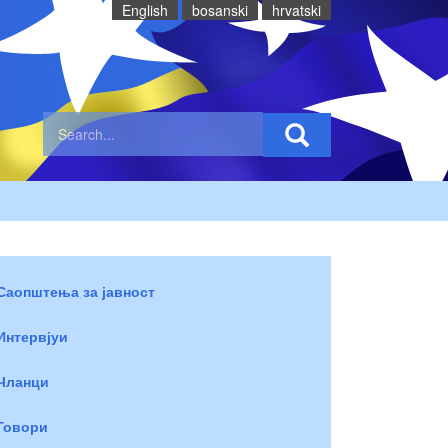
English
bosanski
hrvatski
Саопштења за јавност
Интервјуи
Чланци
Говори