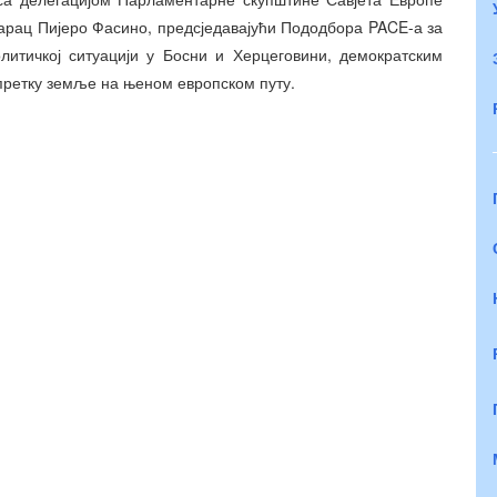
тарац Пијеро Фасино, предсједавајући Пододбора PACE-а за
олитичкој ситуацији у Босни и Херцеговини, демократским
претку земље на њеном европском путу.