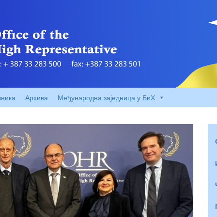
вника
Архива
Међународна заједница у БиХ