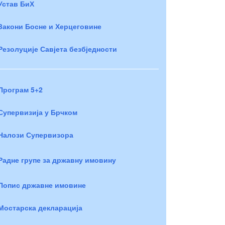
Устав БиХ
Закони Босне и Херцеговине
Резолуције Савјета безбједности
Програм 5+2
Супервизија у Брчком
Налози Супервизора
Радне групе за државну имовину
Попис државне имовине
Мостарска декларација