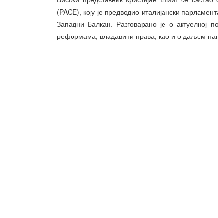
(PACE), коју је предводио италијански парламен
Западни Балкан. Разговарано је о актуелној п
реформама, владавини права, као и о даљем на