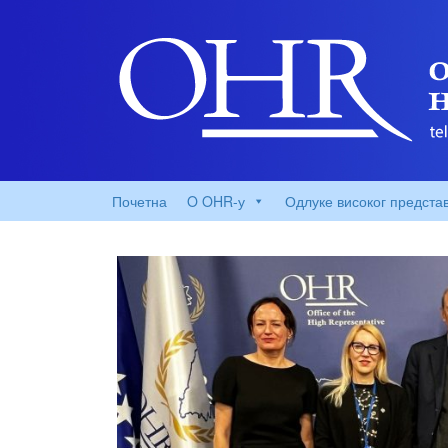
Почетна
O OHR-у
Одлуке високог предста