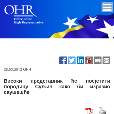
28.03.2012
OHR
Високи представник ће посјетити
породицу Суљић како би изразио
саушешће