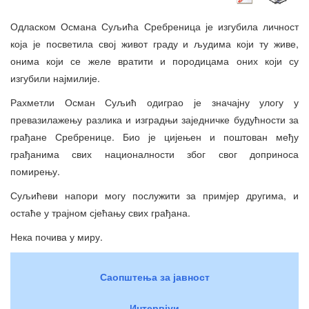
Одласком Османа Суљића Сребреница је изгубила личност
која је посветила свој живот граду и људима који ту живе,
онима који се желе вратити и породицама оних који су
изгубили најмилије.
Рахметли Осман Суљић одиграо је значајну улогу у
превазилажењу разлика и изградњи заједничке будућности за
грађане Сребренице. Био је цијењен и поштован међу
грађанима свих националности због свог доприноса
помирењу.
Суљићеви напори могу послужити за примјер другима, и
остаће у трајном сјећању свих грађана.
Нека почива у миру.
Саопштења за јавност
Интервјуи