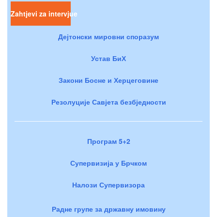
Zahtjevi za intervjue
Дејтонски мировни споразум
Устав БиХ
Закони Босне и Херцеговине
Резолуције Савјета безбједности
Програм 5+2
Супервизија у Брчком
Налози Супервизора
Радне групе за државну имовину