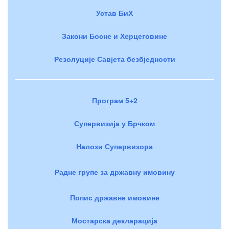
Устав БиХ
Закони Босне и Херцеговине
Резолуције Савјета безбједности
Програм 5+2
Супервизија у Брчком
Налози Супервизора
Радне групе за државну имовину
Попис државне имовине
Мостарска декларација