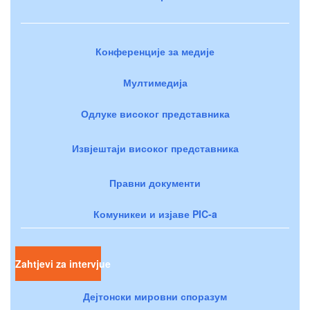
Конференције за медије
Мултимедија
Одлуке високог представника
Извјештаји високог представника
Правни документи
Комуникеи и изјаве PIC-a
Zahtjevi za intervjue
Дејтонски мировни споразум