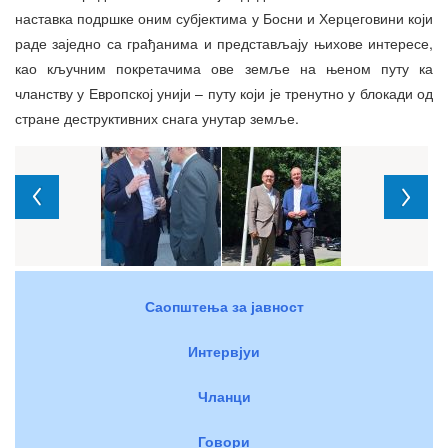
наставка подршке оним субјектима у Босни и Херцеговини који
раде заједно са грађанима и представљају њихове интересе,
као кључним покретачима ове земље на њеном путу ка
чланству у Европској унији – путу који је тренутно у блокади од
стране деструктивних снага унутар земље.
Саопштења за јавност
Интервјуи
Чланци
Говори