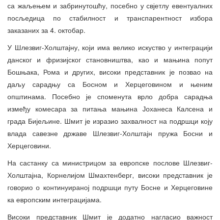
са жаљењем и забринутошћу, посебно у свјетлу евентуалних
посљедица по стабилност и транспарентност избора
заказаних за 4. октобар.
У Шлезвиг-Холштајну, који има велико искуство у интеграцији
данског и фризијског становништва, као и мањина попут
Бошњака, Рома и других, високи представник је позвао на
даљу сарадњу са Босном и Херцеговином и њеним
општинама. Посебно је споменута врло добра сарадња
између комесара за питања мањина Јоханеса Калсена и
града Бијељине. Шмит је изразио захвалност на подршци коју
влада савезне државе Шлезвиг-Холштајн пружа Босни и
Херцеговини.
На састанку са министрицом за европске послове Шлезвиг-
Холштајна, Корнелијом Шмахтенберг, високи представник је
говорио о континуираној подршци путу Босне и Херцеговине
ка европским интеграцијама.
Високи представник Шмит је додатно нагласио важност