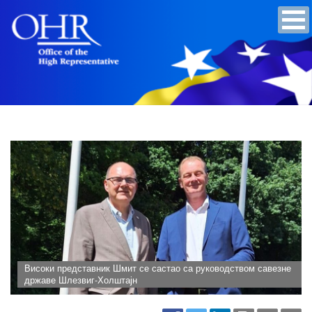
Високи представник Шмит се састао са руководством савезне
државе Шлезвиг-Холштајн