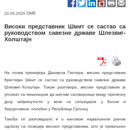
22.06.2026
OHR
Високи представник Шмит се састао са
руководством савезне државе Шлезвиг-
Холштајн
На позив премијера Данијела Гинтера, високи представник
Кристијан Шмит се састао са руководством савезне државе
Шлезвиг-Холштајн. Током разговора, високи представник је
упознат са чињеницом да његови саговорници имају приличну
дозу забринутости у вези са ситуацијом у Босни и
Херцеговини, посебно у Републици Српској.
Такође се разговарало и о његовом најављеном раном
одласку са позиције високог представника, што је примљено