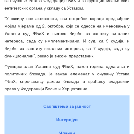
за очување Устава Федерације БиХ и за функционисање свих
ентитетских органа у складу са Уставом.
“У оквиру ове активности, сви потребни кораци предвиђени
мојим мјерама од 2. октобра, који се односе на именовања у
Уставни суд ФБиХ и његово Вијеће за заштиту виталних
интереса, сада су имплементирани. И суд, са 9 судија, и
Вијеће за заштиту виталних интереса, са 7 судија, сада су
функционални”, рекао је високи представник.
Функционалан Уставни суд ФБиХ, након година одлагања и
политичких блокада, је важан елеменат у очувању Устава
ФБиХ, спречавању даљих блокада и враћању владавини
права у Федерацији Босне и Херцеговине.
Саопштења за јавност
Интервјуи
Чланци