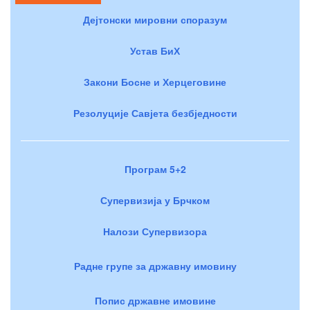
Дејтонски мировни споразум
Устав БиХ
Закони Босне и Херцеговине
Резолуције Савјета безбједности
Програм 5+2
Супервизија у Брчком
Налози Супервизора
Радне групе за државну имовину
Попис државне имовине