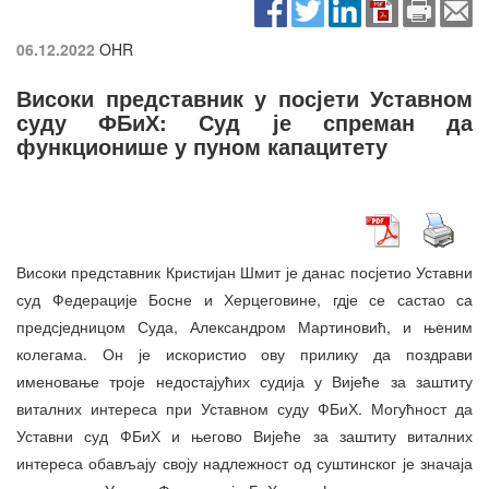
06.12.2022
OHR
Високи представник у посјети Уставном
суду ФБиХ: Суд је спреман да
функционише у пуном капацитету
Високи представник Кристијан Шмит је данас посјетио Уставни
суд Федерације Босне и Херцеговине, гдје се састао са
предсједницом Суда, Александром Мартиновић, и њеним
колегама. Он је искористио ову прилику да поздрави
именовање троје недостајућих судија у Вијеће за заштиту
виталних интереса при Уставном суду ФБиХ. Могућност да
Уставни суд ФБиХ и његово Вијеће за заштиту виталних
интереса обављају своју надлежност од суштинског је значаја