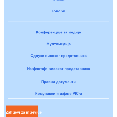
Говори
Конференције за медије
Мултимедија
Одлуке високог представника
Извјештаји високог представника
Правни документи
Комуникеи и изјаве PIC-a
Zahtjevi za intervjue