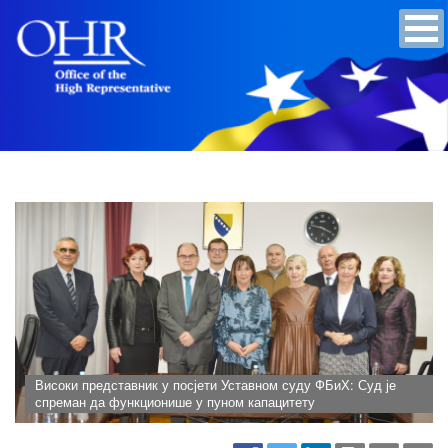
Високи представник у посјети Уставном суду ФБиХ: Суд је
спреман да функционише у пуном капацитету