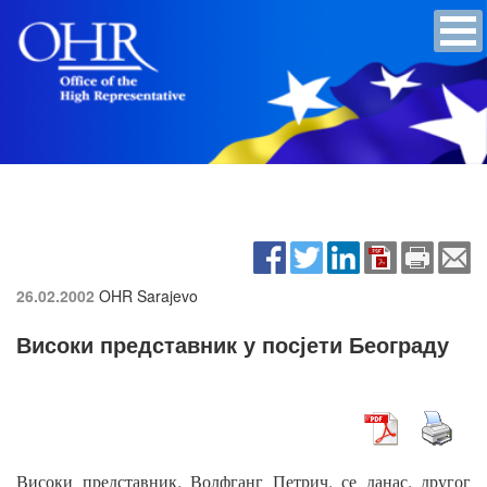
26.02.2002
OHR Sarajevo
Високи представник у посјети Београду
,
,
,
Високи
представник
Волфганг
Петрич
се
данас
другог