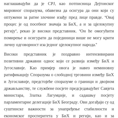
,
наглашавајући
да
је
СРЈ
као
потписница
Дејтонског
,
мировног
споразума
обавезна
да
осигура
да
они
који
су
. “
оптужени
за
ратне
злочине
изађу
пред
лице
правде
Овај
,
процес
је
од
посебног
значаја
за
БиХ
а
и
за
цјелокупну
“,
. “
регију
рекао
је
високи
представник
Он
ће
омогућити
помирење
и
осигурати
да
појединици
више
не
могу
крити
.”
личну
одговорност
иза
једног
цјелокупног
народа
Високи
представник
је
поздравио
интензивирани
позитивни
државни
однос
који
се
развија
између
БиХ
и
.
Југославије
Као
примјер
овога
је
навео
неминовну
ратификацију
Споразума
о
слободној
трговини
између
БиХ
,
и
Југославије
предстојеће
споразуме
о
граници
и
двојном
,
држављанству
те
службене
посјете
предсједавајућег
Савјета
,
,
министара
Златка
Лагумџије
и
садашњу
посјету
.
парламентарне
делегације
БиХ
Београду
Ови
догађаји
су
од
суштинске
важности
за
унапређење
стабилности
и
,
економског
просперитета
у
БиХ
и
регији
као
и
за