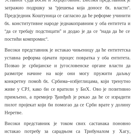
“
.
“.
затражио
подршку
за
рјешења
која
доносе
бх
власти
Предсједник
Коштуница
се
сагласио
да
ће
реформе
учинити
.
бх
конститутивне
народе
једнакоправним
у
оба
ентитета
и
“
”
“
да
се
требају
подстицати
и
додао
је
да
се
нада
да
ће
се
“.
постићи
компромис
Високи
представник
је
истакао
чињеницу
да
ће
ентитетска
.
уставна
реформа
ојачати
процес
повратка
у
оба
ентитета
Позвао
је
србијанске
и
југословенске
органе
власти
да
размотре
начине
на
које
они
могу
пружити
даљњу
.
–
,
конкретну
помоћ
бх
Србима
избјеглицама
који
тренутно
,
.
живе
у
СРЈ
како
би
се
вратили
у
БиХ
Ово
је
позитивно
,
примљено
а
премијер
Ђинђић
је
рекао
да
ће
се
израдити
пилот
пројекат
који
би
помогао
да
се
Срби
врате
у
долину
.
Неретве
Високи
представник
је
током
свих
састанака
поновно
,
истакао
потребу
за
сарадњом
са
Трибуналом
у
Хагу