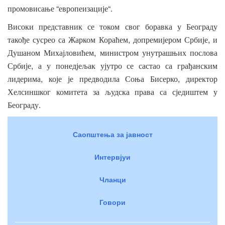
“
“.
промовисање
европеизације
Високи
представник
се
током
свог
боравка
у
Београду
,
,
такође
сусрео
са
Жарком
Кораћем
допремијером
Србије
и
,
Душаном
Михајловићем
министром
унутрашњих
послова
,
Србије
а
у
понедјељак
ујутро
се
састао
са
грађанским
,
,
лидерима
које
је
предводила
Соња
Бисерко
директор
Хелсиншког
комитета
за
људска
права
са
сједиштем
у
.
Београду
Саопштења за јавност
Интервјуи
Чланци
Говори