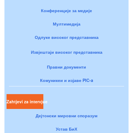
Конференције за медије
Мултимедија
Одлуке високог представника
Извјештаји високог представника
Правни документи
Комуникеи и изјаве PIC-a
Zahtjevi za intervjue
Дејтонски мировни споразум
Устав БиХ