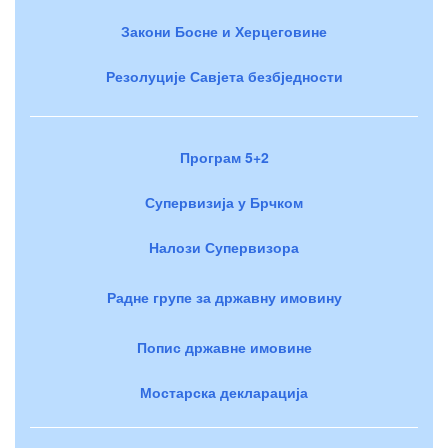
Закони Босне и Херцеговине
Резолуције Савјета безбједности
Програм 5+2
Супервизија у Брчком
Налози Супервизора
Радне групе за државну имовину
Попис државне имовине
Мостарска декларација