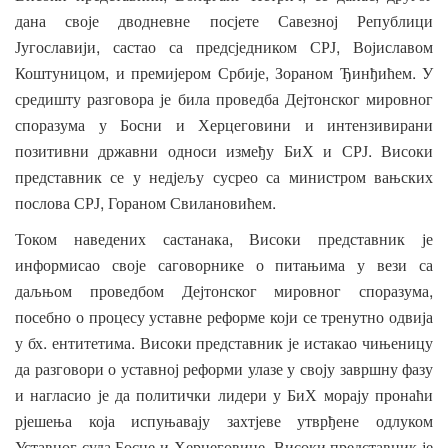
дана
своје
дводневне
посјете
Савезној
Републици
,
,
Југославији
састао
са
предсједником
СРЈ
Војиславом
,
,
.
Коштуницом
и
премијером
Србије
Зораном
Ђинђићем
У
средишту
разговора
је
била
проведба
Дејтонског
мировног
споразума
у
Босни
и
Херцеговини
и
интензивирани
.
позитивни
државни
односи
између
БиХ
и
СРЈ
Високи
представник
се
у
недјељу
сусрео
са
министром
вањских
,
.
послова
СРЈ
Гораном
Свилановићем
,
Током
наведених
састанака
Високи
представник
је
информисао
своје
саговорнике
о
питањима
у
вези
са
,
даљњом
проведбом
Дејтонског
мировног
споразума
посебно
о
процесу
уставне
реформе
који
се
тренутно
одвија
.
.
у
бх
ентитетима
Високи
представник
је
истакао
чињеницу
да
разговори
о
уставној
реформи
улазе
у
своју
завршну
фазу
и
нагласио
је
да
политички
лидери
у
БиХ
морају
пронаћи
рјешења
која
испуњавају
захтјеве
утврђене
одлуком
.
Уставног
суда
Босне
и
Херцеговине
Високи
представник
је