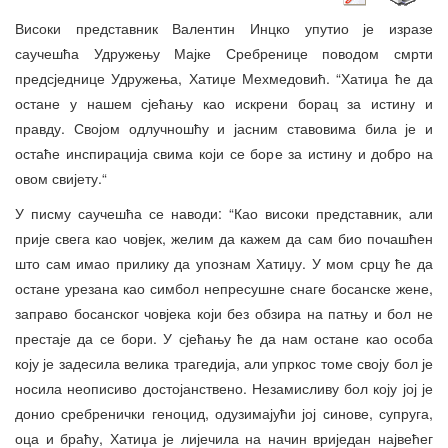
Високи представник Валентин Инцко упутио је изразе
саучешћа Удружењу Мајке Сребренице поводом смрти
предсједнице Удружења, Хатиџе Мехмедовић. “Хатиџа ће да
остане у нашем сјећању као искрени борац за истину и
правду. Својом одлучношћу и јасним ставовима била је и
остаће инспирација свима који се боре за истину и добро на
овом свијету.“
У писму саучешћа се наводи: “Као високи представник, али
прије свега као човјек, желим да кажем да сам био почашћен
што сам имао прилику да упознам Хатиџу. У мом срцу ће да
остане урезана као симбол непресушне снаге босанске жене,
заправо босанског човјека који без обзира на патњу и бол не
престаје да се бори. У сјећању ће да нам остане као особа
коју је задесила велика трагедија, али упркос томе своју бол је
носила неописиво достојанствено. Незамисливу бол коју јој је
донио сребренички геноцид, одузимајући јој синове, супруга,
оца и браћу, Хатиџа је лијечила на начин вриједан највећег