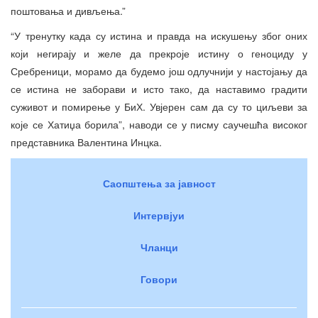
поштовања и дивљења.”
“У тренутку када су истина и правда на искушењу због оних
који негирају и желе да прекроје истину о геноциду у
Сребреници, морамо да будемо још одлучнији у настојању да
се истина не заборави и исто тако, да наставимо градити
суживот и помирење у БиХ. Увјерен сам да су то циљеви за
које се Хатиџа борила”, наводи се у писму саучешћа високог
представника Валентина Инцка.
Саопштења за јавност
Интервјуи
Чланци
Говори