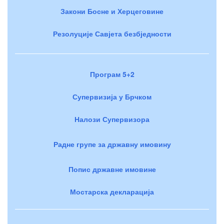
Закони Босне и Херцеговине
Резолуције Савјета безбједности
Програм 5+2
Супервизија у Брчком
Налози Супервизора
Радне групе за државну имовину
Попис државне имовине
Мостарска декларација