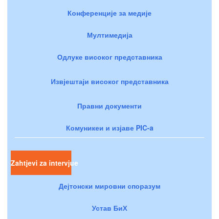
Конференције за медије
Мултимедија
Одлуке високог представника
Извјештаји високог представника
Правни документи
Комуникеи и изјаве PIC-a
Zahtjevi za intervjue
Дејтонски мировни споразум
Устав БиХ