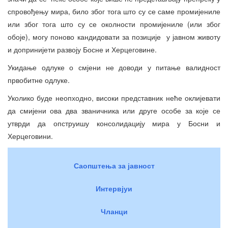
спровођењу мира, било због тога што су се саме промијениле
или због тога што су се околности промијениле (или због
обоје), могу поново кандидовати за позиције у јавном животу
и допринијети развоју Босне и Херцеговине.
Укидање одлуке о смјени не доводи у питање валидност
првобитне одлуке.
Уколико буде неопходно, високи представник неће оклијевати
да смијени ова два званичника или друге особе за које се
утврди да опструишу консолидацију мира у Босни и
Херцеговини.
Саопштења за јавност
Интервјуи
Чланци