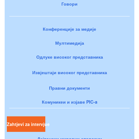
Говори
Конференције за медије
Мултимедија
Одлуке високог представника
Извјештаји високог представника
Правни документи
Комуникеи и изјаве PIC-a
Zahtjevi za intervjue
Дејтонски мировни споразум