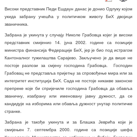
Високи представник Педи Ешдаун данас је донио Одлуку којом
укида забрану учешћа у политичком животу БиХ двојици
званичника.
Забрана је укинута у случају Николе Грабовца којег је високи
представник смијенио 14. јуна 2002. године са позиције
министра финансија Федерације БиХ, јер је био под истрагом
Кантоналног тужилаштва Сарајево. Закључено је да више не
постоје разлози за смјену господина Грабовца. Господин
Грабовац не представља пријетњу за спровођење мира или за
интегритет институција БиХ. Сада не постоје никакве законске
препреке које би спријечиле господина Грабовца да обавља
званичну, изабрану или именовану јавну дужност, да се
кандидује на изборима или обавља дужност унутар политичке
странке.
Забрана је такође укинута и за Блашка Јеврића који је
смијењен 7. септембра 2000. године са позиције шефа
Канцеларије Министарства за избјеглице у Добоју. Господин