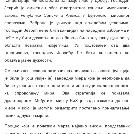
Јеврић је смијењен због флагрантног кршења имовинских
закона Републике Српске и Анекса 7 Дејтонског мировног
споразума. Забрана је укинута под сљедећим условима:
господин Јеврић неће бити кандидат на наредним изборима и
неће му бити дозвољено да обавља било коју јавну дужност у
области повратка избјеглица. Уз поштовање ова два
ограничења, господину Јеврићу ће бити дозвољено да
обавља јавне дужности.
Смјењивање некооперативних званичника са јавних функција
је била (и још увијек је) ванредна мјера која је неопходна да
би се уклониле главне политичке и институционалне препреке
ка спровођењу мира. Ова стратегија се показала
дјелотворном. Међутим, мир у БиХ је сада заживио до оне
мјере у којој је могуће размотрити постепено поништавање
неких одлука о смјени.
Процес који је почетком марта најавио високи представник
значи да се неке особе које више не представљају препреку у