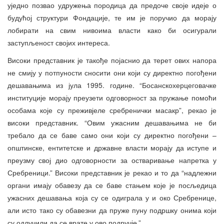
уједно позвао удружења породица да предоче своје идеје о
будућој структури Фондације, те им је поручио да морају
лобирати на свим нивоима власти како би осигурали
заступљеност својих интереса.
Високи представник је такође појаснио да терет ових напора
не смију у потпуности сносити они који су директно погођени
дешавањима из јула 1995. године. “Босанскохерцеговачке
институције морају преузети одговорност за пружање помоћи
особама које су преживјеле сребренички масакр”, рекао је
високи представник. “Овим ужасним дешавањима не би
требало да се баве само они који су директно погођени –
општинске, ентитетске и државне власти морају да иступе и
преузму свој дио одговорности за остваривање напретка у
Сребреници.” Високи представник је рекао и то да “надлежни
органи имају обавезу да се баве стањем које је посљедица
ужасних дешавања која су се одиграла у и око Сребренице,
али исто тако су обавезни да пруже пуну подршку онима који
су одлучили да се врате у ово подручје.”