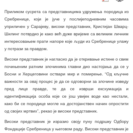
Приликом сусрета са представницима удружења породица из
Сребренице, који је јуче у послијеподневним часовима
уприличен у Сарајеву, високи представник, Кристијан Шварц-
Шилинг потврдио је како већ дуже вријеме са великим личним
интересовањем прати напоре које људи из Сребренице улажу
у потрази за правдом.
Високи представник је нагласио да је откривање истине о свим
почињеним ратним злочинима главни дио настојања да се у
Босни и Херцеговини оствари мир и помирење. “Од кључне
важности за овај процес је да се одговорни за злочине изведу
пред лице правде, те да се изврши ексхумација и
идентификација особа које се још увијек воде као нестали,
како би се породице могле на достојанствен начин опростити
од својих мртвих”, рекао је високи представник.
Високи представник је изразио своју пуну подршку Одбору
Фондације Сребреница у његовом раду. Високи представник је