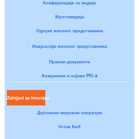
Конференције за медије
Мултимедија
Одлуке високог представника
Извјештаји високог представника
Правни документи
Комуникеи и изјаве PIC-a
Zahtjevi za intervjue
Дејтонски мировни споразум
Устав БиХ