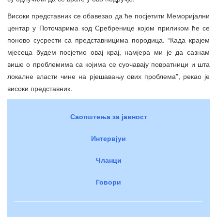
Високи представник се обавезао да ће посјетити Меморијални
центар у Поточарима код Сребренице којом приликом ће се
поново сусрести са представницима породица. “Када крајем
мјесеца будем посјетио овај крај, намјера ми је да сазнам
више о проблемима са којима се суочавају повратници и шта
локалне власти чине на рјешавању ових проблема”, рекао је
високи представник.
Саопштења за јавност
Интервјуи
Чланци
Говори