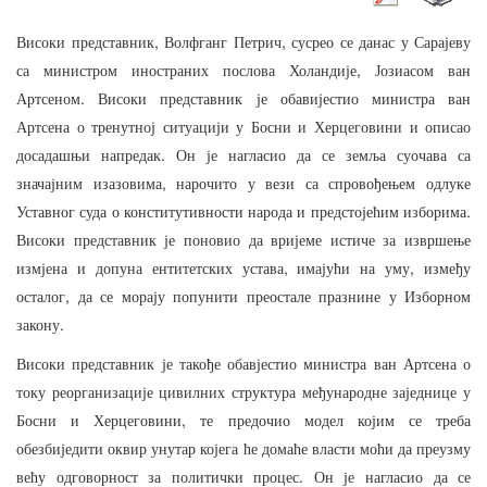
,
,
Високи
представник
Волфганг
Петрич
сусрео
се
данас
у
Сарајеву
,
са
министром
иностраних
послова
Холандије
Јозиасом
ван
.
Артсеном
Високи
представник
је
обавијестио
министра
ван
Артсена
о
тренутној
ситуацији
у
Босни
и
Херцеговини
и
описао
.
досадашњи
напредак
Он
је
нагласио
да
се
земља
суочава
са
,
значајним
изазовима
нарочито
у
вези
са
спровођењем
одлуке
.
Уставног
суда
о
конститутивности
народа
и
предстојећим
изборима
Високи
представник
је
поновио
да
вријеме
истиче
за
извршење
,
,
измјена
и
допуна
ентитетских
устава
имајући
на
уму
између
,
осталог
да
се
морају
попунити
преостале
празнине
у
Изборном
.
закону
Високи
представник
је
такође
обавјестио
министра
ван
Артсена
о
току
реорганизације
цивилних
структура
међународне
заједнице
у
,
Босни
и
Херцеговини
те
предочио
модел
којим
се
треба
обезбиједити
оквир
унутар
којега
ће
домаће
власти
моћи
да
преузму
.
већу
одговорност
за
политички
процес
Он
је
нагласио
да
се