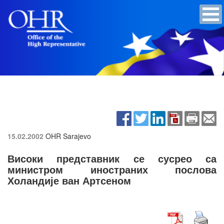
15.02.2002
OHR Sarajevo
Високи представник се сусрео са
министром иностраних послова
Холандије ван Артсеном