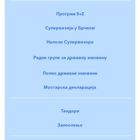
Програм 5+2
Супервизија у Брчком
Налози Супервизора
Радне групе за државну имовину
Попис државне имовине
Мостарска декларација
Тендери
Запослење