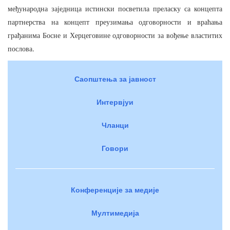
међународна
заједница
истински
посветила
преласку
са
концепта
партнерства
на
концепт
преузимања
одговорности
и
враћања
грађанима
Босне
и
Херцеговине
одговорности
за
вођење
властитих
.
послова
Саопштења за јавност
Интервјуи
Чланци
Говори
Конференције за медије
Мултимедија