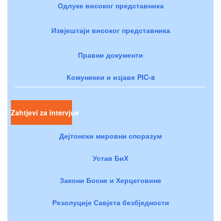
Одлуке високог представника
Извјештаји високог представника
Правни документи
Комуникеи и изјаве PIC-a
Zahtjevi za intervjue
Дејтонски мировни споразум
Устав БиХ
Закони Босне и Херцеговине
Резолуције Савјета безбједности