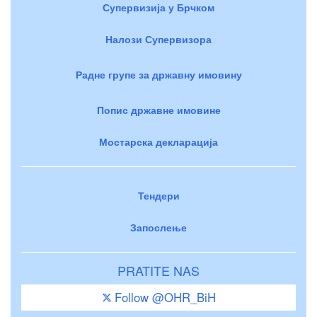
Супервизија у Брчком
Налози Супервизора
Радне групе за државну имовину
Попис државне имовине
Мостарска декларација
Тендери
Запослење
PRATITE NAS
Follow @OHR_BiH