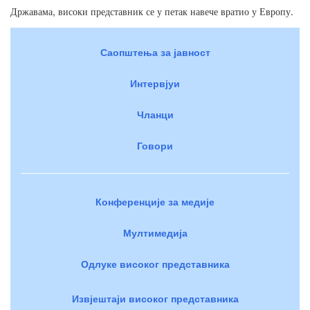
,
.
Државама
високи
представник
се
у
петак
навече
вратио
у
Европу
Саопштења за јавност
Интервјуи
Чланци
Говори
Конференције за медије
Мултимедија
Одлуке високог представника
Извјештаји високог представника