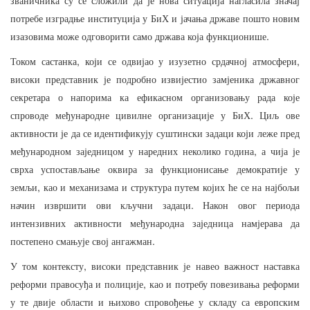
званичника
су
се
сложили
да
је
нова
ситуација
нагласила
значај
потребе
изградње
институција
у
БиХ
и
јачања
државе
пошто
новим
.
изазовима
може
одговорити
само
држава
која
функционише
,
,
Током
састанка
који
се
одвијао
у
изузетно
срдачној
атмосфери
високи
представник
је
подробно
извијестио
замјеника
државног
секретара
о
напорима
ка
ефикасном
организовању
рада
које
.
спроводе
међународне
цивилне
организације
у
БиХ
Циљ
ове
активности
је
да
се
идентификују
суштински
задаци
који
леже
пред
,
међународном
заједницом
у
наредних
неколико
година
а
чија
је
сврха
успостављање
оквира
за
функционисање
демократије
у
,
земљи
као
и
механизама
и
структура
путем
којих
ће
се
на
најбољи
.
начин
извршити
ови
кључни
задаци
Након
овог
периода
интензивних
активности
међународна
заједница
намјерава
да
.
постепено
смањује
свој
ангажман
,
У
том
контексту
високи
представник
је
навео
важност
наставка
,
реформи
правосуђа
и
полиције
као
и
потребу
повезивања
реформи
у
те
двије
области
и
њихово
спровођење
у
складу
са
европским