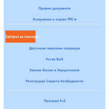
Правни документи
Комуникеи и изјаве PIC-a
Zahtjevi za intervjue
Дејтонски мировни споразум
Устав БиХ
Закони Босне и Херцеговине
Резолуције Савјета безбједности
Програм 5+2