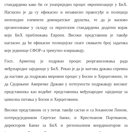
.
стандардима
како
би
се
унаприједио
процес
европеизације
у
БиХ
Нагласио
је
да
су
ефикасно
и
независно
правосуђе
и
полиција
,
неопходни
елементи
демократског
друштва
те
да
је
њихово
организовање
у
складу
са
европским
стандардима
додатни
корак
.
који
БиХ
приближава
Европи
Високи
представник
је
такође
нагласио
да
ће
ефикасне
полицијске
снаге
смањити
број
задатака
–
.
које
јединице
СФОР
а
тренутно
извршавају
.
Госп
Армитиџ
је
подржао
процес
реорганизовања
рада
.
међународне
заједнице
у
БиХ
Рекао
је
да
је
његова
држава
спремна
,
да
настави
да
подржава
мировни
процес
у
Босни
и
Херцеговини
те
да
Сједињене
Америчке
Државе
у
потпуности
подржавају
високог
представника
као
водећег
представника
међународне
заједнице
за
.
цивилна
питања
у
Босни
и
Херцеговини
,
Високи
представник
се
у
петак
такође
састао
и
са
Јоханесом
Лином
,
,
потпредсједником
Свјетске
банке
и
Кристианом
Портманом
директором
Банке
за
БиХ
и
регионалним
координатором
за