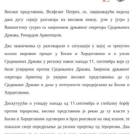
,
,
,
Високи
представник
Волфганг
Петрич
се
завршавајући
недељу
,
дана
дугу
серију
разговора
на
високом
нивоу
јуче
у
јутро
у
Вашингтону
сусрео
са
замјеником
државног
секретара
Сједињених
,
.
Држава
Ричардом
Армитиџом
Два
званичника
су
разговарали
о
ситуацији
у
којој
се
тренутно
налази
мировни
процес
у
Босни
и
Херцеговини
и
о
улози
11.
Сједињених
Држава
у
региону
након
напада
септембра
који
су
.
били
усмјерени
против
Сједињених
Држава
Замјеник
државног
секретара
Армитиџ
је
увјерио
високог
представника
да
су
Сједињене
Државе
и
даље
у
потпуности
опредијељене
ка
Босни
и
.
Херцеговини
11.
Дискутујући
о
утицају
напада
од
септембра
и
глобалну
борбу
,
против
тероризма
високи
представник
је
рекао
да
су
власти
у
,
Босни
и
Херцеговини
одговорно
и
брзо
реаговале
на
овај
изазов
те
.
показале
своје
опредјељење
да
уклоне
пријетњу
од
тероризма
Два