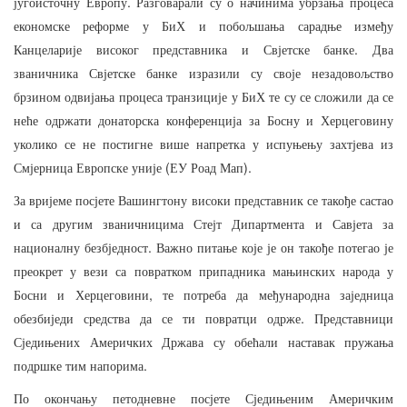
.
југоисточну
Европу
Разговарали
су
о
начинима
убрзања
процеса
економске
реформе
у
БиХ
и
побољшања
сарадње
између
.
Канцеларије
високог
представника
и
Свјетске
банке
Два
званичника
Свјетске
банке
изразили
су
своје
незадовољство
брзином
одвијања
процеса
транзиције
у
БиХ
те
су
се
сложили
да
се
неће
одржати
донаторска
конференција
за
Босну
и
Херцеговину
уколико
се
не
постигне
више
напретка
у
испуњењу
захтјева
из
(
).
Смјерница
Европске
уније
ЕУ
Роад
Мап
За
вријеме
посјете
Вашингтону
високи
представник
се
такође
састао
и
са
другим
званичницима
Стејт
Дипартмента
и
Савјета
за
.
националну
безбједност
Важно
питање
које
је
он
такође
потегао
је
преокрет
у
вези
са
повратком
припадника
мањинских
народа
у
,
Босни
и
Херцеговини
те
потреба
да
међународна
заједница
.
обезбиједи
средства
да
се
ти
повратци
одрже
Представници
Сједињених
Америчких
Држава
су
обећали
наставак
пружања
.
подршке
тим
напорима
По
окончању
петодневне
посјете
Сједињеним
Америчким