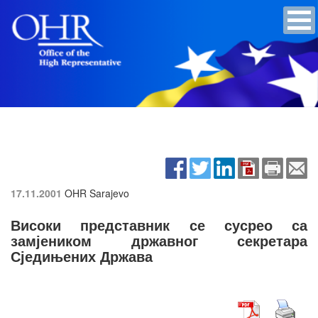
17.11.2001
OHR Sarajevo
Високи представник се сусрео са
замјеником државног секретара
Сједињених Држава