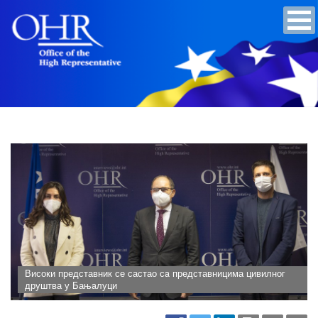
Високи представник се састао сa представницима цивилног
друштва у Бањaлуци