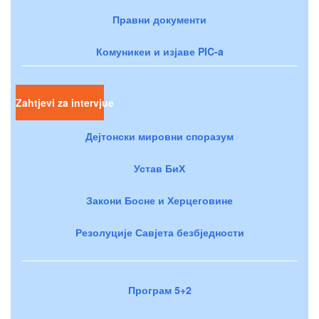
Правни документи
Комуникеи и изјаве PIC-a
Zahtjevi za intervjue
Дејтонски мировни споразум
Устав БиХ
Закони Босне и Херцеговине
Резолуције Савјета безбједности
Програм 5+2