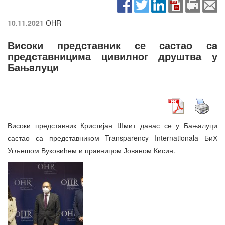
10.11.2021
OHR
Високи представник се састао сa
представницима цивилног друштва у
Бањaлуци
Високи представник Кристијан Шмит данас се у Бањалуци
састао са представником Transparency Internationala БиХ
Угљешом Вуковићем и правницом Јованом Кисин.