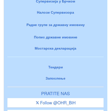
Супервизија у Брчком
Налози Супервизора
Радне групе за државну имовину
Попис државне имовине
Мостарска декларација
Тендери
Запослење
PRATITE NAS
Follow @OHR_BiH