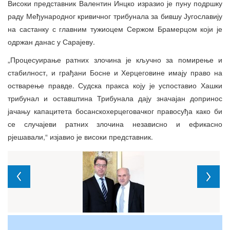
Високи представник Валентин Инцко изразио је пуну подршку
раду Међународног кривичног трибунала за бившу Југославију
на састанку с главним тужиоцем Сержом Брамерцом који је
одржан данас у Сарајеву.
„Процесуирање ратних злочина је кључно за помирење и
стабилност, и грађани Босне и Херцеговине имају право на
остварење правде. Судска пракса коју је успоставио Хашки
трибунал и оставштина Трибунала дају значајан допринос
јачању капацитета босанскохерцеговачког правосуђа како би
се случајеви ратних злочина независно и ефикасно
рјешавали,“ изјавио је високи представник.