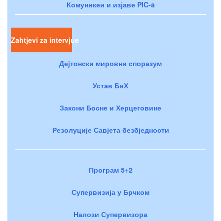
Комуникеи и изјаве PIC-a
Zahtjevi za intervjue
Дејтонски мировни споразум
Устав БиХ
Закони Босне и Херцеговине
Резолуције Савјета безбједности
Програм 5+2
Супервизија у Брчком
Налози Супервизора