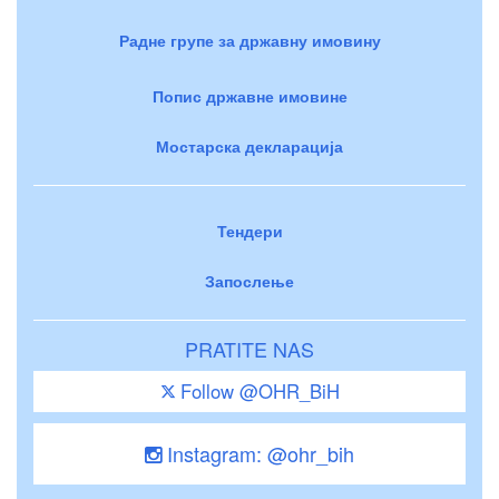
Радне групе за државну имовину
Попис државне имовине
Мостарска декларација
Тендери
Запослење
PRATITE NAS
Follow @OHR_BiH
Instagram: @ohr_bih