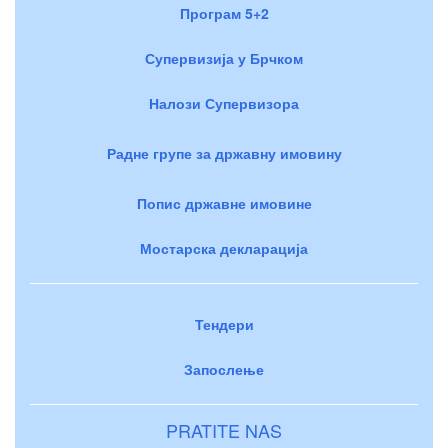
Програм 5+2
Супервизија у Брчком
Налози Супервизора
Радне групе за државну имовину
Попис државне имовине
Мостарска декларација
Тендери
Запослење
PRATITE NAS