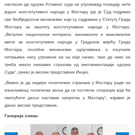
нагласио да одлуке Уставног суда не угрожавају позицију нити
једног конститутивног народа у Мостару јер је Суд подржао
све безбједносне механизме који су садржани у Статуту Града
Мостара за заштиту конститутивних народа у Мостару.
„Витални национални интереси, минималне и максималне
квоте за конститутивне народе у Градском вијећу Града
Мостара, посебни механизми одлучивања о кључним
питањима нису угрожени ни на који начин, тако да нико не
треба имати никаквих страхова од имплементације одлука
Суда“, рекао је високи представник Инцко.
„Важно је да лидери политичких странака у Мостару раде на
изналажењу политичке воље да се постигне споразум који ће
омогућити даљи наставак напретка у Мостару“, изјавио је
данас високи представник.
Галерија слика: