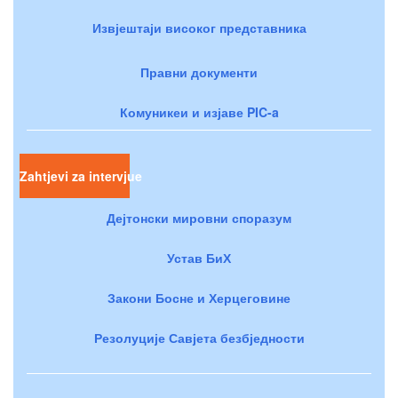
Извјештаји високог представника
Правни документи
Комуникеи и изјаве PIC-a
Zahtjevi za intervjue
Дејтонски мировни споразум
Устав БиХ
Закони Босне и Херцеговине
Резолуције Савјета безбједности