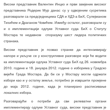
Високи представник Валентин Инцко и први замјеник високог
представника Родерик Мур данас су у одвојеним сусретима
разговарали са предсједницима СДА и ХДЗ-а БиХ, Сулејманом
Тихићем и Драганом Човићем. Између осталог, разговорали су
и о имплементацији одлуке Уставног суда БиХ о Статуту
Мостара те недавном споразуму шест лидера политичких
странака.
Високи представник је позвао странке да интензивирају
напоре и укључе се у конструктивне разговоре који ће водити
ка имплементацији одлука Уставног суда БиХ од 26. новембра
2010. године и 18. јануара 2012. године о изборима у Градско
вијеће Града Мостара. Да би се у Мостару могли одржати
избори као и у остатку земље, потребно је извршити промјене
до маја 2012. године, када је планирано расписивање
локалних избора.
Разговарајући о потреби да сви релеватни органи
имплементирају одлуке Уставног суда, високи представник је