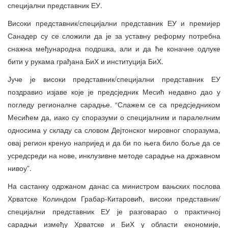
специјални представник ЕУ.
Високи представник/специјални представник ЕУ и премијер
Санадер су се сложили да је за уставну реформу потребна
снажна међународна подршка, али и да ће коначне одлуке
бити у рукама грађана БиХ и институција БиХ.
Јуче је високи представник/специјални представник ЕУ
поздравио изјаве које је предсједник Месић недавно дао у
погледу регионалне сарадње. “Слажем се са предсједником
Месићем да, иако су споразуми о специјалним и паралелним
односима у складу са словом Дејтонског мировног споразума,
овај регион кренуо напријед и да би по њега било боље да се
усредсреди на нове, инклузивне методе сарадње на државном
нивоу”.
На састанку одржаном данас са министром вањских послова
Хрватске Колиндом Грабар-Китаровић, високи представник/
специјални представник ЕУ је разговарао о практичној
сарадњи између Хрватске и БиХ у области економије,