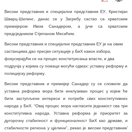
Високи представник и специјални представник ЕУ, Кристијан
Шварц-Шилинг, данас се у Загребу састао са хрватским
премијером Ивом Санадером, а јуче са хрватским
предсједником Стјепаном Месићем.
Високи представник и специјални представник ЕУ је на овим
састанцима дао пресјек ситуације у БиХ након избора,
фокусирајући се на процес конституисања власти, и два
подручја у којима су помаци могући одмах: уставну реформу и
полицијску реформу.
Високи представник и премијер Санадер су се сложили да
уставна реформа мора бити инклузиван процес у којем ће
бити заступљени интереси и потребе свих конститутивних
народа у БиХ. “Овај процес мора нагласити једнакост сва три
конститутивна народа. Уставна реформа је приоритет за
дугорочну стабилност и функционалност БиХ као државе, и
стабилности региона у цјелини”, рекао је високи представник/