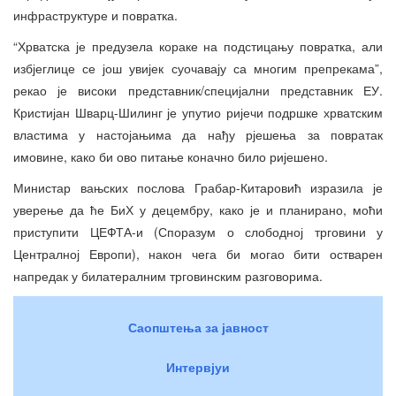
инфраструктуре и повратка.
“Хрватска је предузела кораке на подстицању повратка, али
избјеглице се још увијек суочавају са многим препрекама”,
рекао је високи представник/специјални представник ЕУ.
Кристијан Шварц-Шилинг је упутио ријечи подршке хрватским
властима у настојањима да нађу рјешења за повратак
имовине, како би ово питање коначно било ријешено.
Министар вањских послова Грабар-Китаровић изразила је
уверење да ће БиХ у децембру, како је и планирано, моћи
приступити ЦЕФТА-и (Споразум о слободној трговини у
Централној Европи), након чега би могао бити остварен
напредак у билатералним трговинским разговорима.
Саопштења за јавност
Интервјуи