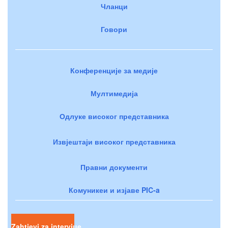
Чланци
Говори
Конференције за медије
Мултимедија
Одлуке високог представника
Извјештаји високог представника
Правни документи
Комуникеи и изјаве PIC-a
Zahtjevi za intervjue