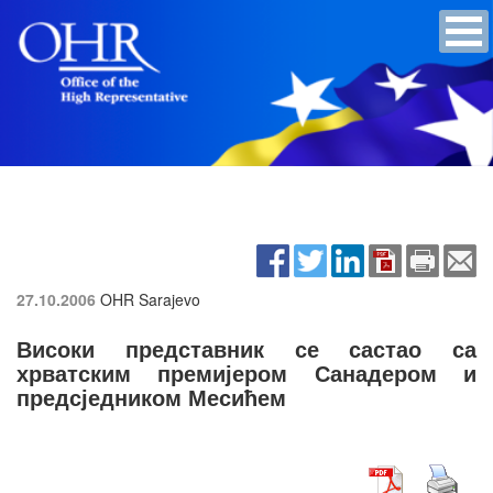
27.10.2006
OHR Sarajevo
Високи представник се састао са
хрватским премијером Санадером и
предсједником Месићем