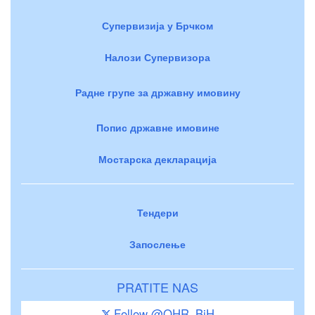
Супервизија у Брчком
Налози Супервизора
Радне групе за државну имовину
Попис државне имовине
Мостарска декларација
Тендери
Запослење
PRATITE NAS
Follow @OHR_BiH