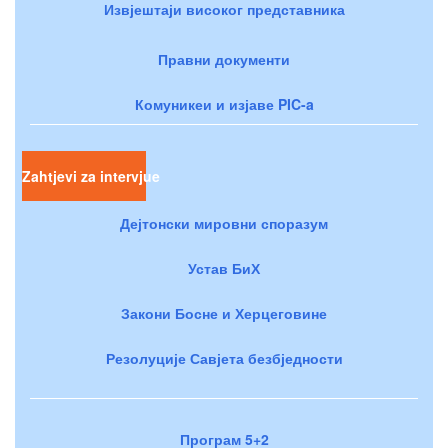
Извјештаји високог представника
Правни документи
Комуникеи и изјаве PIC-a
Zahtjevi za intervjue
Дејтонски мировни споразум
Устав БиХ
Закони Босне и Херцеговине
Резолуције Савјета безбједности
Програм 5+2