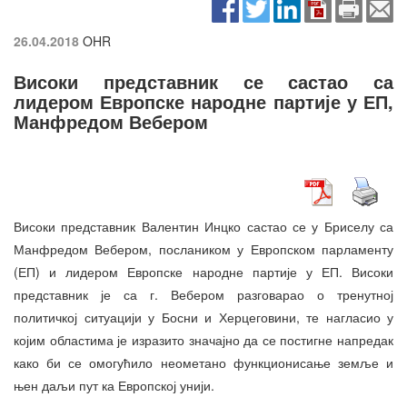
26.04.2018
OHR
Високи представник се састао са
лидером Европске народне партије у ЕП,
Манфредом Вебером
Високи представник Валентин Инцко састао се у Бриселу са
Манфредом Вебером, послаником у Европском парламенту
(ЕП) и лидером Европске народне партије у ЕП. Високи
представник је са г. Вебером разговарао о тренутној
политичкој ситуацији у Босни и Херцеговини, те нагласио у
којим областима је изразито значајно да се постигне напредак
како би се омогућило неометано функционисање земље и
њен даљи пут ка Европској унији.