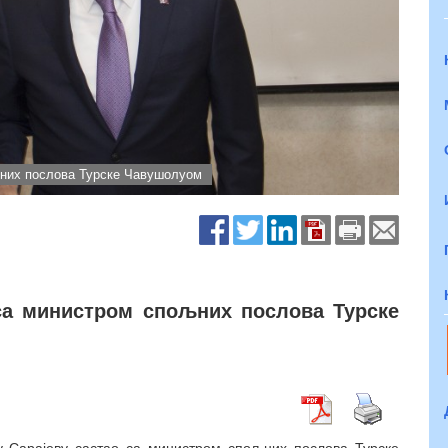
љних послова Турске Чавушолуом
са министром спољних послова Турске
у Сарајеву састао са министром спољних послова Турске