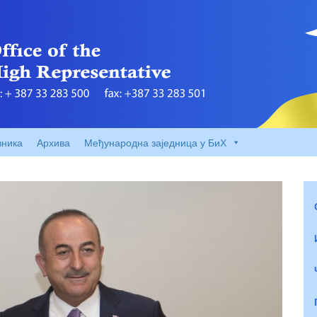
вника
Архива
Међународна заједница у БиХ