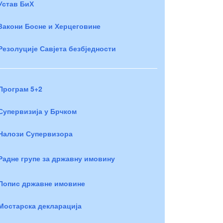
Устав БиХ
Закони Босне и Херцеговине
Резолуције Савјета безбједности
Програм 5+2
Супервизија у Брчком
Налози Супервизора
Радне групе за државну имовину
Попис државне имовине
Мостарска декларација