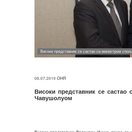
Високи представник се састао са министром спо
08.07.2019
OHR
Високи представник се састао 
Чавушолуом
Високи представник Валентин Инцко данас се 