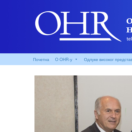
Почетна
O OHR-у
Одлуке високог предста