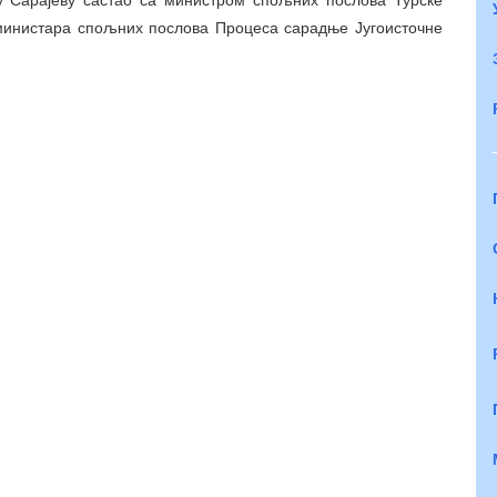
инистара спољних послова Процеса сарадње Југоисточне