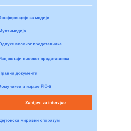
Конференције за медије
Мултимедија
Одлуке високог представника
Извјештаји високог представника
Правни документи
Комуникеи и изјаве PIC-a
Zahtjevi za intervjue
Дејтонски мировни споразум