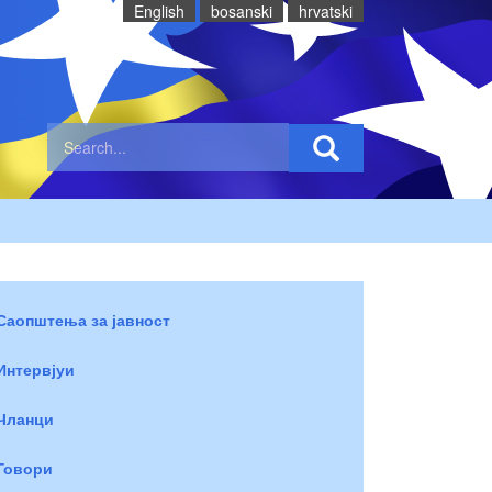
English
bosanski
hrvatski
Саопштења за јавност
Интервјуи
Чланци
Говори