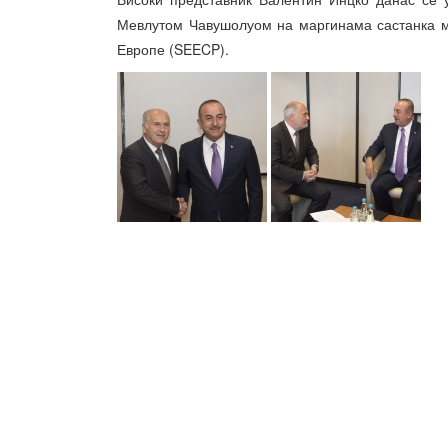
Мевлутом Чавушолуом на маргинама састанка м
Европе (SEECP).