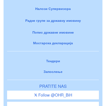
Налози Супервизора
Радне групе за државну имовину
Попис државне имовине
Мостарска декларација
Тендери
Запослење
PRATITE NAS
Follow @OHR_BiH