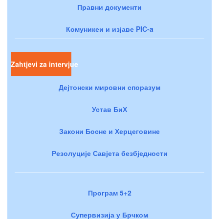
Правни документи
Комуникеи и изјаве PIC-a
Zahtjevi za intervjue
Дејтонски мировни споразум
Устав БиХ
Закони Босне и Херцеговине
Резолуције Савјета безбједности
Програм 5+2
Супервизија у Брчком