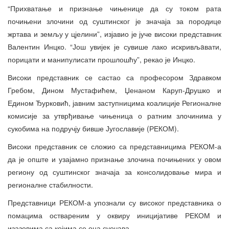
“Прихватање и признање чињенице да су током рата
почињени злочини од суштинског је значаја за породице
жртава и земљу у цјелини”, изјавио је јуче високи представник
Валентин Инцко. “Још увијек је сувише лако искривљaвати,
порицати и манипулисати прошлошћу”, рекао је Инцко.
Високи представник се састао са професором Здравком
Гребом, Дином Мустафићем, Џенаном Каруп-Друшко и
Едином Ђурковић, јавним заступницима коалиције Регионалне
комисије за утврђивање чињеница о ратним злочинима у
сукобима на подручју бивше Југославије (РЕКОМ).
Високи представник се сложио са представницима РЕКОМ-а
да је опште и узајамно признање злочина почињених у овом
региону од суштинског значаја за консолидовање мира и
регионалне стабилности.
Представници РЕКОМ-а упознали су високог представника о
помацима оствареним у оквиру иницијативе РЕКОМ и
изазовима са којима се она суочава.