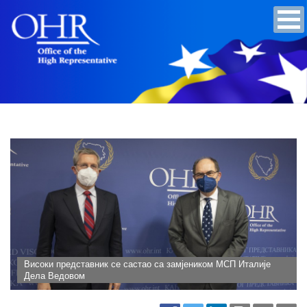
Високи представник се састао са замјеником МСП Италије
Дела Ведовом