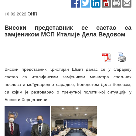
10.02.2022
OHR
Високи представник се састао са
замјеником МСП Италије Дела Ведовом
Високи представник Кристијан Шмит данас се у Сарајеву
састао са италијанским замјеником министра спољних
послова и међународне сарадње, Бенедетом Дела Ведовом,
сa којим је разговарао о тренутној политичкој ситуацији у
Босни и Херцеговини.