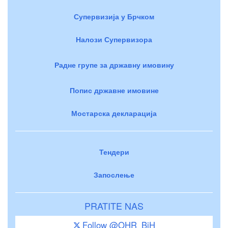
Супервизија у Брчком
Налози Супервизора
Радне групе за државну имовину
Попис државне имовине
Мостарска декларација
Тендери
Запослење
PRATITE NAS
Follow @OHR_BiH