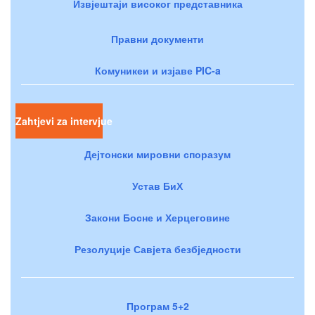
Извјештаји високог представника
Правни документи
Комуникеи и изјаве PIC-a
Zahtjevi za intervjue
Дејтонски мировни споразум
Устав БиХ
Закони Босне и Херцеговине
Резолуције Савјета безбједности
Програм 5+2