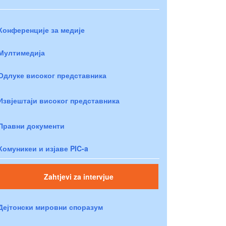
Конференције за медије
Мултимедија
Одлуке високог представника
Извјештаји високог представника
Правни документи
Комуникеи и изјаве PIC-a
Zahtjevi za intervjue
Дејтонски мировни споразум