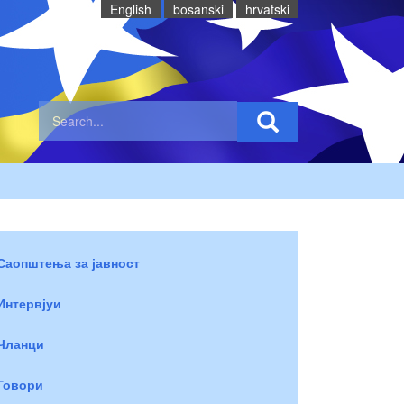
English
bosanski
hrvatski
Саопштења за јавност
Интервјуи
Чланци
Говори