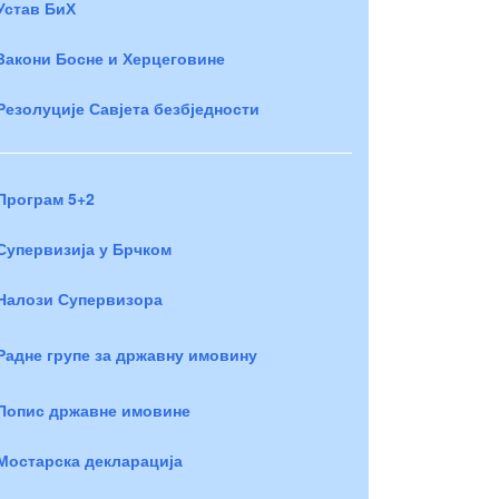
Устав БиХ
Закони Босне и Херцеговине
Резолуције Савјета безбједности
Програм 5+2
Супервизија у Брчком
Налози Супервизора
Радне групе за државну имовину
Попис државне имовине
Мостарска декларација