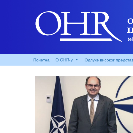
Почетна
O OHR-у
Одлуке високог предста