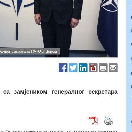
ералног секретара НАТО-а Џоном
 са замјеником генералног секретара
 у Бриселу састанак са замјеником генералног секретара