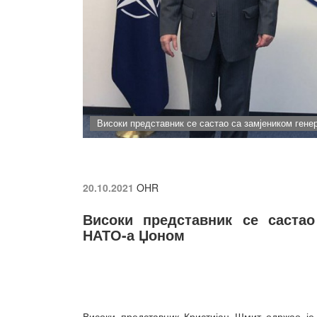
Високи представник се састао са замјеником ген
20.10.2021
OHR
Високи представник се састао
НАТО-а Џоном
Високи представник Кристијан Шмит одржао је