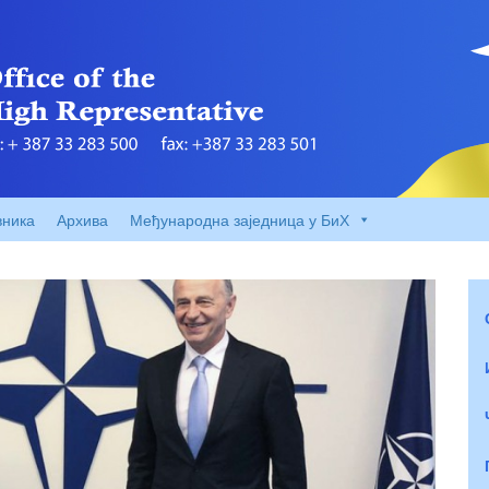
вника
Архива
Међународна заједница у БиХ