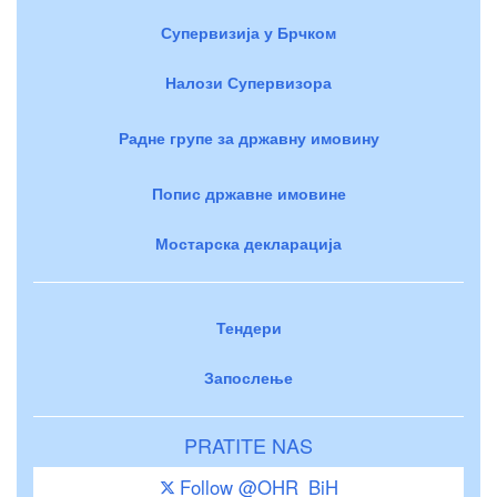
Супервизија у Брчком
Налози Супервизора
Радне групе за државну имовину
Попис државне имовине
Мостарска декларација
Тендери
Запослење
PRATITE NAS
Follow @OHR_BiH