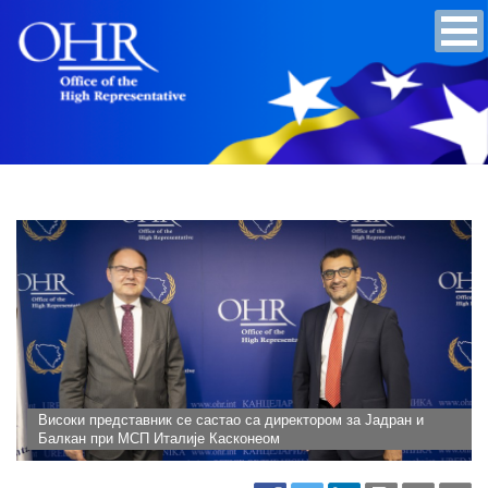
Високи представник се састао са директором за Јадран и
Балкан при МСП Италије Касконеом