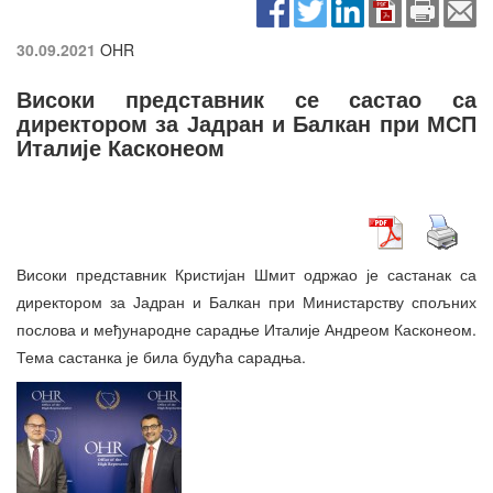
30.09.2021
OHR
Високи представник се састао са
директором за Јадран и Балкан при МСП
Италије Касконеом
Високи представник Кристијан Шмит одржао је састанак са
директором за Јадран и Балкан при Министарству спољних
послова и међународне сарадње Италије Андреом Касконеом.
Тема састанка је била будућа сарадња.