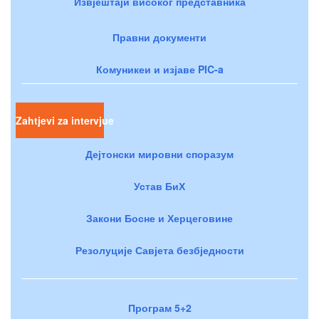
Извјештаји високог представника
Правни документи
Комуникеи и изјаве PIC-a
Zahtjevi za intervjue
Дејтонски мировни споразум
Устав БиХ
Закони Босне и Херцеговине
Резолуције Савјета безбједности
Програм 5+2