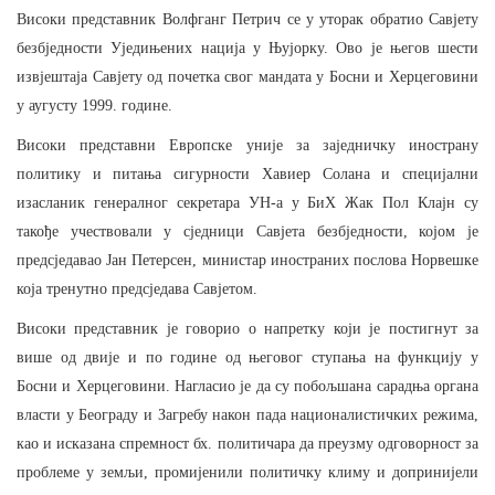
Високи представник Волфганг Петрич
се у
уторак обратио Савјету
безбједности Уједињених нација у Њујорку. Ово је његов шести
извјештаја Савјету од почетка свог мандата у Босни и Херцеговини
у аугусту 1999. године.
Високи представни Европске уније за заједничку инострану
политику и питања сигурности Хавиер Солана и специјални
изасланик генералног секретара УН-а у БиХ Жак Пол Клајн су
такође учествовали у
сједници Савјета безбједности, којом је
предсједавао Јан Петерсен, министар иностраних послова Норвешке
која тренутно предсједава Савјетом.
Високи представник је говорио о напретку који је постигнут за
више од двије и по године од његовог ступања на функцију
у
Босни и Херцеговини. Нагласио је да су побољшана сарадња органа
власти у Београду и Загребу након пада националистичких
режима,
као и исказана спремност бх. политичара да преузму одговорност за
проблеме у земљи, промијенили политичку климу и допринијели