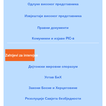
Одлуке високог представника
Извјештаји високог представника
Правни документи
Комуникеи и изјаве PIC-a
Zahtjevi za intervjue
Дејтонски мировни споразум
Устав БиХ
Закони Босне и Херцеговине
Резолуције Савјета безбједности