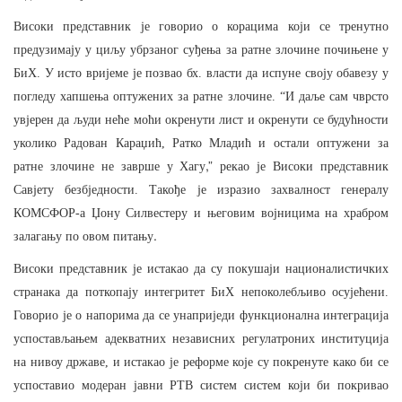
Високи представник је говорио о корацима који се тренутно
предузимају
у
циљу
убрзаног суђења за ратне злочине почињене у
БиХ. У исто вријеме је позвао бх. власти да испуне своју обавезу
у
погледу
хапшења оптужених за ратне злочине. “И даље сам чврсто
увјерен да људи неће моћи окренути лист и окренути се будућности
уколико Радован Караџић, Ратко Младић и остали оптужени за
,”
ратне злочине не заврше у Хагу
рекао је Високи представник
Савјету безбједности. Такође је изразио захвалност генералу
КОМСФОР-а Џону Силвестеру и његовим војницима на храбром
.
залагању по овом питању
Високи представник је истакао да су покушаји националистичких
странака да поткопају интегритет БиХ непоколебљиво осујећени.
Говорио је о напорима да се унаприједи функционална интеграција
успостављањем адекватних независних
регулатроних институција
на нивоу државе, и истакао је реформе које су покренуте како би се
успоставио модеран јавни РТВ систем систем који би покривао