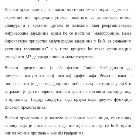
Високи представник је нагласио да се економски пораст одржао на
скромних пет процената упркос
томе што се донаторска помоћ
смањује, а у кратким цртама је изложио план реорганизовања
међународне заједнице којим ће се постићи “малобројније, мање
бирократско присуство међународне заједнице у БиХ са смањеним
укупним трошковима” а у исто вријеме ће таква организација
омогућити МЗ да уради више са мање средстава.
Високи представник је обавијестио Савјет безбједности да
намјерава напустити свој положај крајем маја. Рекао је како је
поносан што је дао свој допринос побољшању
ситуације у БиХ и
затражио је да се подршка настави давати и његовом наслиједнику
и пријатељу, Падију Ешдауну, када крајем маја преузме функције
Високог представника.
Високи представник је закључио излагање рекавши да, уз солидну
основу која је постављена, сада постоји шанса да се БиХ врати
онима којима припада – њеним грађанима.