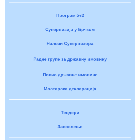
Програм 5+2
Супервизија у Брчком
Налози Супервизора
Радне групе за државну имовину
Попис државне имовине
Мостарска декларација
Тендери
Запослење