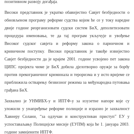
позитивном развоју догађаја.
Високи представник је укратко обавијестио Савјет безбједности о
обновљеном програму
реформе судства којим ће се у
току наредне
двије године реорганизовати судски систем БиХ, деполитизовати
процедура именовања, те да тај програм укључује и увођење
Високог судског савјета и реформу закона о парничном и
кривичном поступку. Високи представник је такође извијестио
Савјет безбједности да је крајем 2001. године усвојено пет закона
ЦИПС пројекта чиме је БиХ добила дјелотворно оружје за борбу
против прекограничног криминала и тероризма и у исто вријеме се
приближила остварењу безвизног режима за међународна путовања
грађана БиХ.
Захвалио је УНМИБХ-у и ИПТФ-у за изузетне напоре које су
уложили у
унапређење реформе полиције и изразио је захвалност
Хавиеру Солани, “за одлучан и конструктиван приступ” ЕУ у
успоставаљању Полицијске мисије (ЕУПМ) која ће 1. јануара 2003.
године замијенити ИПТФ.