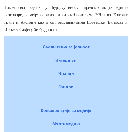
Током свог боравка у Њујорку високи представник је одржао
разговоре, између осталих, и са амбасадорима УН-а из Контакт
групе и Аустрије као и са представницима Норвешке, Бугарске и
Ирске у Савјету безбједности.
Саопштења за јавност
Интервјуи
Чланци
Говори
Конференције за медије
Мултимедија