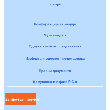
Говори
Конференције за медије
Мултимедија
Одлуке високог представника
Извјештаји високог представника
Правни документи
Комуникеи и изјаве PIC-a
Zahtjevi za intervjue