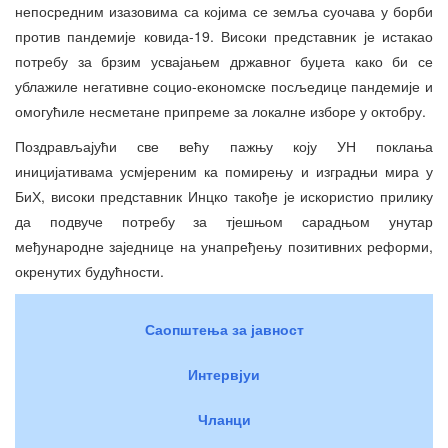
непосредним изазовима са којима се земља суочава у борби
против пандемије ковида-19. Високи представник је истакао
потребу за брзим усвајањем државног буџета како би се
ублажиле негативне социо-економске посљедице пандемије и
омогућиле несметане припреме за локалне изборе у октобру.
Поздрављајући све већу пажњу коју УН поклања
иницијативама усмјереним ка помирењу и изградњи мира у
БиХ, високи представник Инцко такође је искористио прилику
да подвуче потребу за тјешњом сарадњом унутар
међународне заједнице на унапређењу позитивних реформи,
окренутих будућности.
Саопштења за јавност
Интервјуи
Чланци