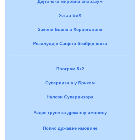
Дејтонски мировни споразум
Устав БиХ
Закони Босне и Херцеговине
Резолуције Савјета безбједности
Програм 5+2
Супервизија у Брчком
Налози Супервизора
Радне групе за државну имовину
Попис државне имовине