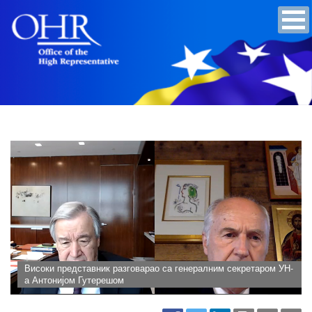
Високи представник разговарао са генералним секретаром УН-
а Антонијом Гутерешом