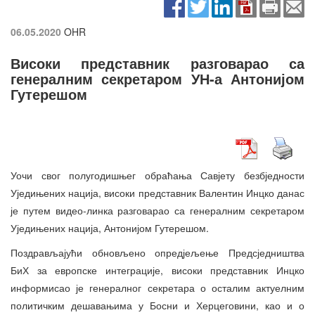
06.05.2020
OHR
Високи представник разговарао са
генералним секретаром УН-а Антонијом
Гутерешом
Уочи свог полугодишњег обраћања Савјету безбједности
Уједињених нација, високи представник Валентин Инцко данас
је путем видео-линка разговарао са генералним секретаром
Уједињених нација, Антонијом Гутерешом.
Поздрављајући обновљено опредјељење Предсједништва
БиХ за европске интеграције, високи представник Инцко
информисао је генералног секретара о осталим актуелним
политичким дешавањима у Босни и Херцеговини, као и о