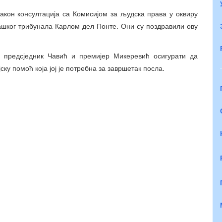
акон консултација са Комисијом за људска права у оквиру
ашког трибунала Карлом дел Понте. Они су поздравили ову
е предсједник Чавић и премијер Микеревић осигурати да
ку помоћ која јој је потребна за завршетак посла.