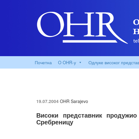
Почетна
O OHR-у
Одлуке високог предста
19.07.2004
OHR Sarajevo
Високи представник продужио
Сребреницу