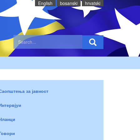
English
bosanski
hrvatski
Саопштења за јавност
Интервјуи
Чланци
Говори