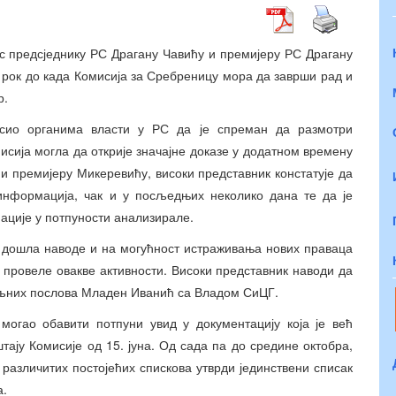
с предсједнику РС Драгану Чавићу и премијеру РС Драгану
 рок до када Комисија за Сребреницу мора да заврши рад и
р.
асио органима власти у РС да је спреман да размотри
исија могла да открије значајне доказе у додатном времену
у и премијеру Микеревићу, високи представник констатује да
 информација, чак и у посљедњих неколико дана те да је
ације у потпуности анализирале.
ја дошла наводе и на могућност истраживања нових праваца
 провеле овакве активности. Високи представник наводи да
ољних послова Младен Иванић са Владом СиЦГ.
могао обавити потпуни увид у документацију која је већ
тају Комисије од 15. јуна. Од сада па до средине октобра,
различитих постојећих спискова утврди јединствени списак
а.