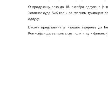
О продужењу рока до 15. октобра одлучено је н
Уставног суда БиХ као и са главним тужиоцем Х
одлуку.
Високи представник је изразио увјерење да ћ
Комисија и даље прима сву политичку и финансијс