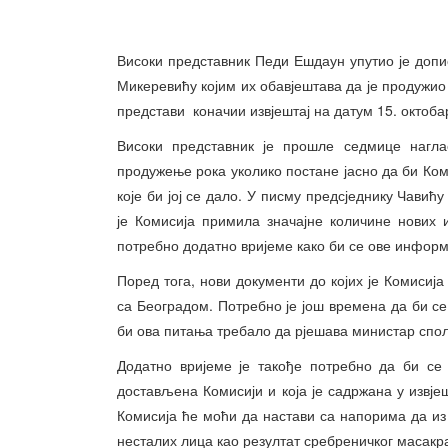
Високи представник Педи Ешдаун упутио је допи
Микеревићу којим их обавјештава да је продужио
представи коначии извјештај на датум 15. октоба
Високи представник је прошле седмице нагл
продужење рока уколико постане јасно да би Ком
које би јој се дало. У писму предсједнику Чавић
је Комисија примила значајне количине нових
потребно додатно вријеме како би се ове информ
Поред тога, нови документи до којих је Комиси
са Београдом. Потребно је још времена да би се
би ова питања требало да рјешава министар сп
Додатно вријеме је такође потребно да би се 
достављена Комисији и која је садржана у извјеш
Комисија ће моћи да настави са напорима да из 
несталих лица као резултат сребреничког масакр