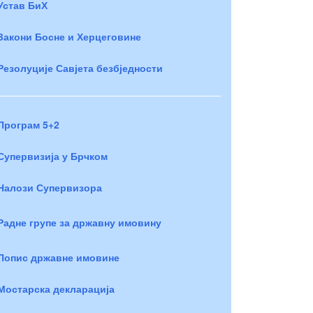
Устав БиХ
Закони Босне и Херцеговине
Резолуције Савјета безбједности
Програм 5+2
Супервизија у Брчком
Налози Супервизора
Радне групе за државну имовину
Попис државне имовине
Мостарска декларација