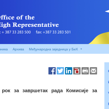
вника
Архива
Међународна заједница у БиХ
 рок за завршетак рада Комисије за