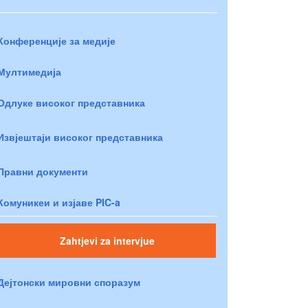
Конференције за медије
Мултимедија
Одлуке високог представника
Извјештаји високог представника
Правни документи
Комуникеи и изјаве PIC-a
Zahtjevi za intervjue
Дејтонски мировни споразум