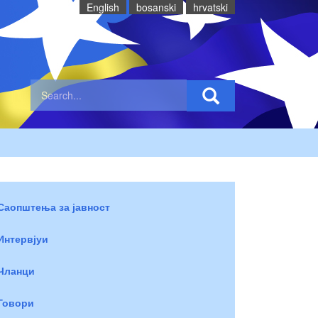
English
bosanski
hrvatski
Саопштења за јавност
Интервјуи
Чланци
Говори