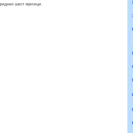
редних шест мјесеци.