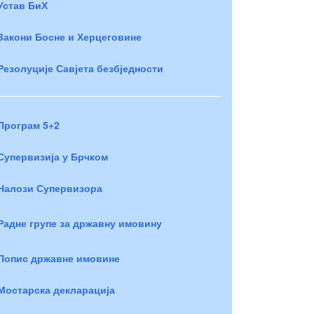
Устав БиХ
Закони Босне и Херцеговине
Резолуције Савјета безбједности
Програм 5+2
Супервизија у Брчком
Налози Супервизора
Радне групе за државну имовину
Попис државне имовине
Мостарска декларација