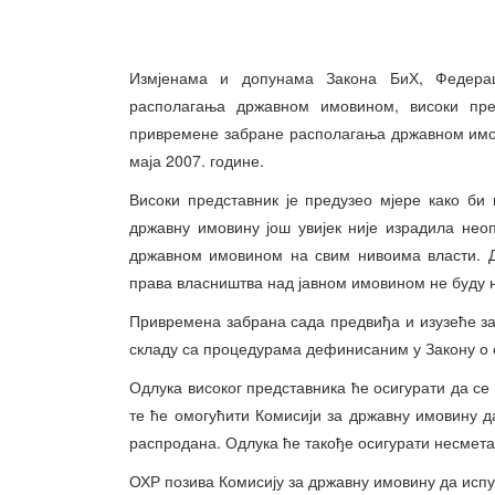
Измјенама и допунама Закона БиХ, Федера
располагања државном имовином, високи пре
привремене забране располагања државном имов
маја 2007. године.
Високи представник је предузео мјере како би
државну имовину још увијек није израдила нео
државном имовином на свим нивоима власти. До
права власништва над јавном имовином не буду 
Привремена забрана сада предвиђа и изузеће за
складу са процедурама дефинисаним у Закону о 
Одлука високог представника ће осигурати да се
те ће омогућити Комисији за државну имовину д
распродана. Одлука ће такође осигурати несмет
ОХР позива Комисију за државну имовину да испун