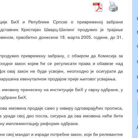
ције БиХ и Републике Српске о привременој забрани
дставник Кристијан Шварц-Шилинг продужио је трајање
ином, првобитно донесене 18. марта 2005. године, до 31.
 продужио привремену забрану, с обзиром да Комисија за
пходни закон којим ће се регулисати права и обавезе над
к овај закон не буде усвојен, неопходно је осигурати да
нарушена евенуталном продајом прије његовог усвајања.
 имовину пренесену на институције БиХ у сврху одбране, у
одбрани БиХ.
 ова имовина продаје само у оквиру одговарајућих прописа,
а уради свој дио посла, сигурна да ова имовина неће бити
ану имплементацију реформе одбране.
и свој мандат и изради потребни закон, који би релевантне