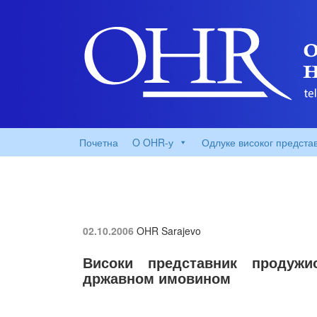
Почетна
O OHR-у
Одлуке високог предста
02.10.2006
OHR Sarajevo
Високи представник продужи
државном имовином