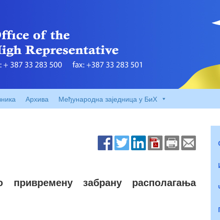
вника
Архива
Међународна заједница у БиХ
о привремену забрану располагања