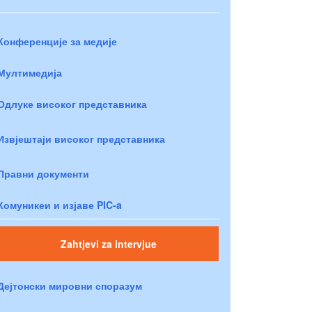
Конференције за медије
Мултимедија
Одлуке високог представника
Извјештаји високог представника
Правни документи
Комуникеи и изјаве PIC-a
Zahtjevi za intervjue
Дејтонски мировни споразум