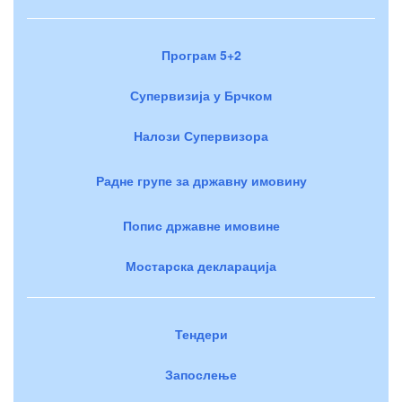
Програм 5+2
Супервизија у Брчком
Налози Супервизора
Радне групе за државну имовину
Попис државне имовине
Мостарска декларација
Тендери
Запослење