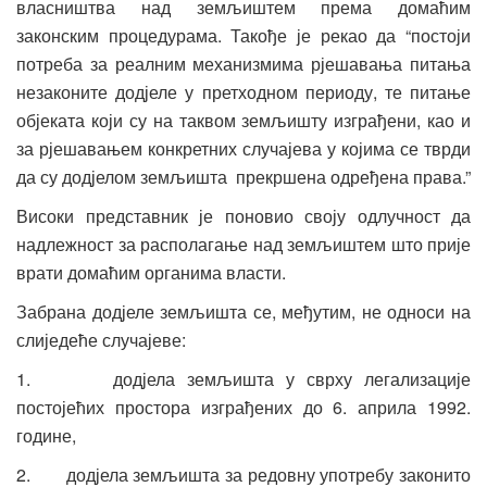
власништва над земљиштем према домаћим
законским процедурама. Такође је рекао да “постоји
потреба за реалним механизмима рјешавања питања
незаконите додјеле у претходном периоду, те питање
објеката који су на таквом земљишту изграђени, као и
за рјешавањем конкретних случајева у којима се тврди
да су додјелом земљишта прекршена одређена права.”
Високи представник је поновио своју одлучност да
надлежност за располагање над земљиштем што прије
врати домаћим органима власти.
Забрана додјеле земљишта се, међутим, не односи на
слиједеће случајеве:
1. додјела земљишта у сврху легализације
постојећих простора изграђених до 6. априла 1992.
године,
2. додјела земљишта за редовну употребу законито