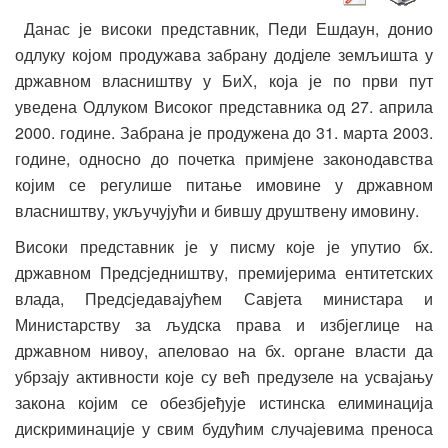
Данас је високи представник, Педи Ешдаун, донио
одлуку којом продужава забрану додјеле земљишта у
државном власништву у БиХ, која је по први пут
уведена Одлуком Високог представника од 27. априла
2000. године. Забрана је продужена до 31. марта 2003.
године, односно до почетка примјене законодавства
којим се регулише питање имовине у државном
власништву, укључујући и бившу друштвену имовину.
Високи представник је у писму које је упутио бх.
државном Предсједништву, премијерима ентитетских
влада, Предсједавајућем Савјета министара и
Министарству за људска права и избјеглице на
државном нивоу, апеловао на бх. органе власти да
убрзају активности које су већ предузеле на усвајању
закона којим се обезбјеђује истинска елиминација
дискриминације у свим будућим случајевима преноса