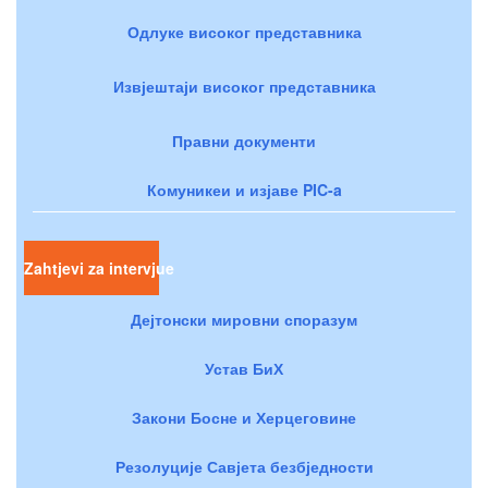
Одлуке високог представника
Извјештаји високог представника
Правни документи
Комуникеи и изјаве PIC-a
Zahtjevi za intervjue
Дејтонски мировни споразум
Устав БиХ
Закони Босне и Херцеговине
Резолуције Савјета безбједности