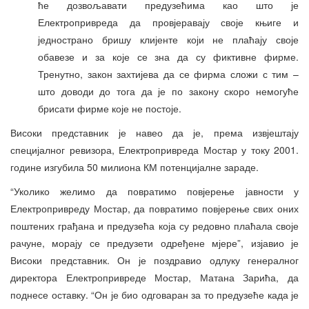
ће дозвољавати предузећима као што је
Електропривреда да провјеравају своје књиге и
једнострано бришу клијенте који не плаћају своје
обавезе и за које се зна да су фиктивне фирме.
Тренутно, закон захтијева да се фирма сложи с тим –
што доводи до тога да је по закону скоро немогуће
брисати фирме које не постоје.
Високи представник је навео да је, према извјештају
специјалног ревизора, Електропривреда Мостар у току 2001.
године изгубила 50 милиона КМ потенцијалне зараде.
“Уколико желимо да повратимо повјерење јавности у
Електропривреду Мостар, да повратимо повјерење свих оних
поштених грађана и предузећа која су редовно плаћала своје
рачуне, морају се предузети одређене мјере”, изјавио је
Високи представник. Он је поздравио одлуку генералног
директора Електропривреде Мостар, Матана Зарића, да
поднесе оставку. “Он је био одговаран за то предузеће када је