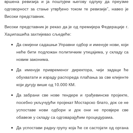
вршена ревизија и ја поштујем његову одлуку да преузме
одговорност за стање утврђено током те ревизије”, навео је
Високи представник.
Високи представник је рекао да је од премијера Федерације г.
Хаџипашића захтијевао сљедеће:
Да смијени садашњи Управни одбор и именује нови, који
неће бити подложан политичким утицајима, у складу са
новим законима.
Да именује привременог директора, чији задаци ће
обухватати и израду распореда плаћања за све клијенте
који дугују више од 10.000 КМ.
Да забрани све нове тендере и грађевинске пројекте,
посебно укључујући пројекат Мостарско блато, док се не
успоставе нови одбори и док они не провјере све
обавезе у складу са одговарајућим процедурама.
Да успостави радну групу која ће се састојати од органа