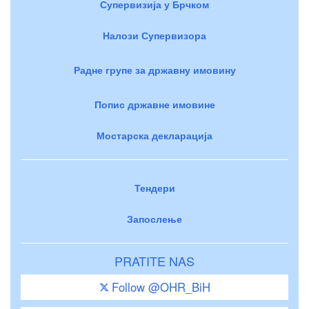
Супервизија у Брчком
Налози Супервизора
Радне групе за државну имовину
Попис државне имовине
Мостарска декларација
Тендери
Запослење
PRATITE NAS
Follow @OHR_BiH