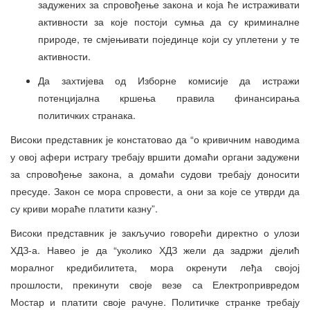
задужених за спровођење закона и која ће истраживати
активности за које постоји сумња да су криминалне
природе, те смјењивати појединце који су уплетени у те
активности.
Да захтијева од Изборне комисије да истражи
потенцијална кршења правила финансирања
политичких странака.
Високи представник је констатовао да “о кривичним наводима
у овој афери истрагу требају вршити домаћи органи задужени
за спровођење закона, а домаћи судови требају доносити
пресуде. Закон се мора спровести, а они за које се утврди да
су криви мораће платити казну”.
Високи представник је закључио говорећи директно о улози
ХДЗ-а. Навео је да “уколико ХДЗ жели да задржи дјелић
моралног кредибилитета, мора окренути леђа својој
прошлости, прекинути своје везе са Електропривредом
Мостар и платити своје рачуне. Политичке странке требају