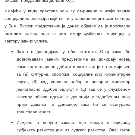
Имајући у виду преступе који су откривени у извјештајима
специјалних ревизора који се тичу електроенергетског сектора
у БиХ, Високи представник је данас објавио да је прогласио
неколико закона који за циљ имају сузбијање корупције у
сектору јавних услуга.
Закон о донацијама у оба ентитета. Овај закон ће
дозвољавати јавним предузећима да донирају новац
само од остварене добити и само кад је он намијењен
за (а) културне, спортске, социјалне или хуманитарне
сврхе; (б) кад управни одбор и ресорни министар
једногласно одобре одлуку; и (ц) кад се у службеном
гласилу објави одлука о донацији у одређеном року
прије давања те донације, како би се осигурала
транспарентност.
Измјене и допуне закона које говоре о брисању
субјеката регистрације из судског регистра. Овај закон