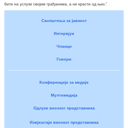
бити на услузи својим грађанима, а не красти од њих.”
Саопштења за јавност
Интервјуи
Чланци
Говори
Конференције за медије
Мултимедија
Одлуке високог представника
Извјештаји високог представника