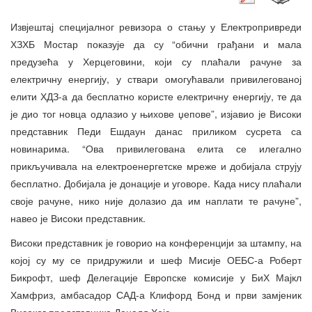
Извјештај специјалног ревизора о стању у Електропривреди
ХЗХБ Мостар показује да су “обични грађани и мала
предузећа у Херцеговини, који су плаћали рачуне за
електричну енергију, у ствари омогућавали привилегованој
елити ХДЗ-а да бесплатно користе електричну енергију, те да
је дио тог новца одлазио у њихове џепове”, изјавио је Високи
представник Педи Ешдаун данас приликом сусрета са
новинарима. “Ова привилегована елита се илегално
прикључивала на електроенергетске мреже и добијала струју
бесплатно. Добијала је донације и уговоре. Када нису плаћали
своје рачуне, нико није долазио да им наплати те рачуне”,
навео је Високи представник.
Високи представник је говорио на конференцији за штампу, на
којој су му се придружили и шеф Мисије ОЕБС-а Роберт
Бикрофт, шеф Делегације Европске комисије у БиХ Мајкл
Хамфриз, амбасадор САД-а Клифорд Бонд и први замјеник
Високог представника Доналд Хејс.