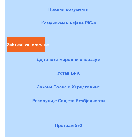
Правни документи
Комуникеи и изјаве PIC-a
Zahtjevi za intervjue
Дејтонски мировни споразум
Устав БиХ
Закони Босне и Херцеговине
Резолуције Савјета безбједности
Програм 5+2