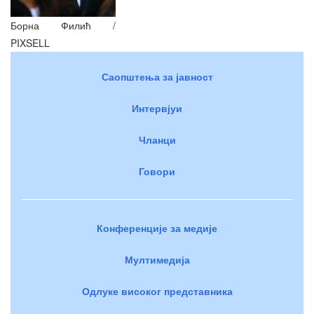
Борна Филић /
PIXSELL
Саопштења за јавност
Интервјуи
Чланци
Говори
Конференције за медије
Мултимедија
Одлуке високог представника