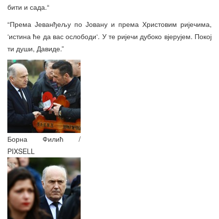
бити и сада.“
“Према Јеванђељу по Јовану и према Христовим ријечима,
‘истина ће да вас ослободи‘. У те ријечи дубоко вјерујем. Покој
ти души, Давиде.”
Борна Филић /
PIXSELL