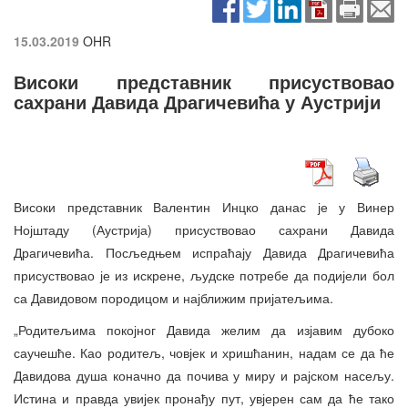
15.03.2019
OHR
Високи представник присуствовао
сахрани Давида Драгичевића у Аустрији
Високи представник Валентин Инцко данас је у Винер
Нојштаду (Аустрија) присуствовао сахрани Давида
Драгичевића. Посљедњем испраћају Давида Драгичевића
присуствовао је из искрене, људске потребе да подијели бол
са Давидовом породицом и најближим пријатељима.
„Родитељима покојног Давида желим да изјавим дубоко
саучешће. Као родитељ, човјек и хришћанин, надам се да ће
Давидова душа коначно да почива у миру и рајском насељу.
Истина и правда увијек пронађу пут, увјерен сам да ће тако