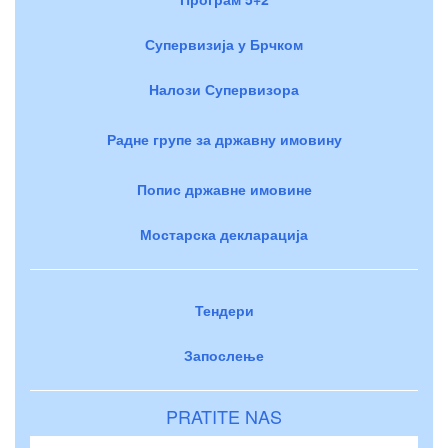
Супервизија у Брчком
Налози Супервизора
Радне групе за државну имовину
Попис државне имовине
Мостарска декларација
Тендери
Запослење
PRATITE NAS