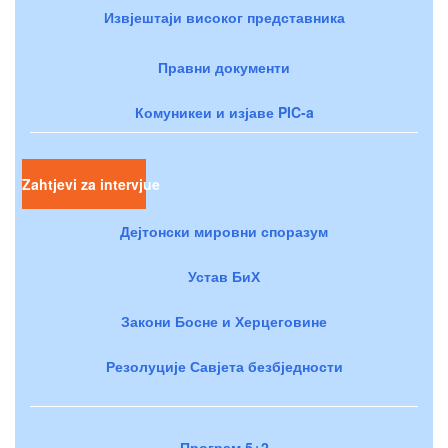
Извјештаји високог представника
Правни документи
Комуникеи и изјаве PIC-a
Zahtjevi za intervjue
Дејтонски мировни споразум
Устав БиХ
Закони Босне и Херцеговине
Резолуције Савјета безбједности
Програм 5+2