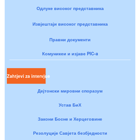
Одлуке високог представника
Извјештаји високог представника
Правни документи
Комуникеи и изјаве PIC-a
Zahtjevi za intervjue
Дејтонски мировни споразум
Устав БиХ
Закони Босне и Херцеговине
Резолуције Савјета безбједности