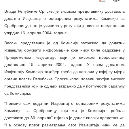
Влада Републике Српске, је високом представнику доставила
додатни Извјештај о оствареним резултатима Комисије за
Сребреницу, што је учинила у року који је високи представник
утврдио 16. априла 2004. године.
Високи представник је од Комисије затражио да додатни
Извјештај обухвати информације које нису биле садржане у
Привременом извјештају, који је високом представнику
достављен 15. априла 2004. године. У овом додатном
Извјештају Комисија такођер треба да назначи у којој су мјери
органи власти Републике Српске испоштовали захтјев високог
представника који је од њих затражио да у потпуности сарађују
са Комисијом.
“Примио сам додатни Извјештај о оствареним резултатима
Комисије за Сребреницу који ми је Комисија требала
доставити до 30. априла” изјавио је данас високи представник.
“На основу првог разматрања овог Извјештаја чини се да