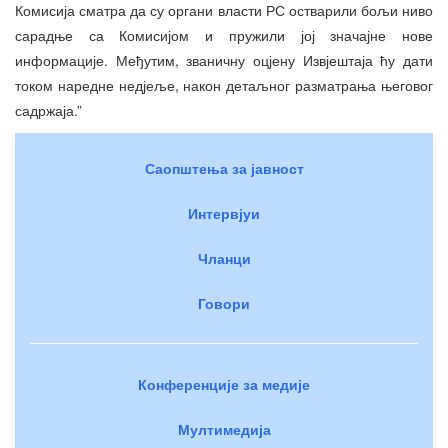
Комисија сматра да су органи власти РС остварили бољи ниво
сарадње са Комисијом и пружили јој значајне нове
информације. Међутим, званичну оцјену Извјештаја ћу дати
током наредне недјеље, након детаљног разматрања његовог
садржаја.”
Саопштења за јавност
Интервјуи
Чланци
Говори
Конференције за медије
Мултимедија