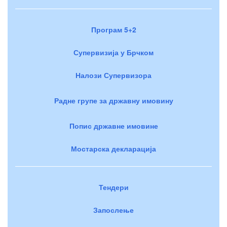
Програм 5+2
Супервизија у Брчком
Налози Супервизора
Радне групе за државну имовину
Попис државне имовине
Мостарска декларација
Тендери
Запослење