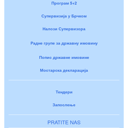
Програм 5+2
Супервизија у Брчком
Налози Супервизора
Радне групе за државну имовину
Попис државне имовине
Мостарска декларација
Тендери
Запослење
PRATITE NAS