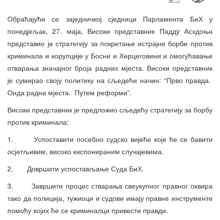
Обраћајући се заједничкој сједници Парламента БиХ у
понедјељак, 27. маја, Високи представник Паддy Асхдоњн
представио је стратегију за покретање истрајне борбе против
криминала и корупције у Босни и Херцеговини и омогућавање
отварања значајног броја радних мјеста. Високи представник
је сумирао своју политику на сљедећи начин: “Прво правда.
Онда радна мјеста. Путем реформи”.
Високи представник је предложио сљедећу стратегију за борбу
против криминала:
1. Успоставити посебно судско вијеће које ће се бавити
осјетљивим, високо експонираним случајевима.
2. Довршити успостављање Суда БиХ.
3. Завршити процес стварања свеукупног правног оквира
тако да полиција, тужиоци и судови имају правне инструменте
помоћу којих ће се криминалци привести правди.