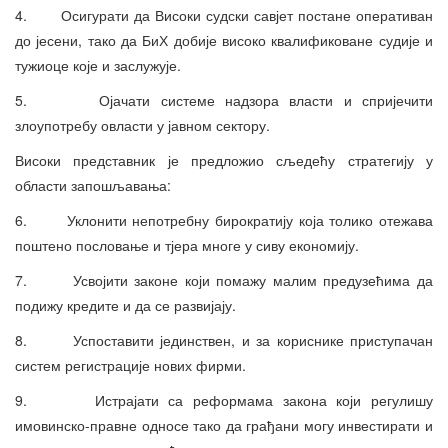
4. Осигурати да Високи судски савјет постане оперативан
до јесени, тако да БиХ добије високо квалификоване судије и
тужиоце које и заслужује.
5. Ојачати системе надзора власти и спријечити
злоупотребу овласти у јавном сектору.
Високи представник је предложио сљедећу стратегију у
области запошљавања:
6. Уклонити непотребну бирократију која толико отежава
поштено пословање и тјера многе у сиву економију.
7. Усвојити законе који помажу малим предузећима да
подижу кредите и да се развијају.
8. Успоставити јединствен, и за кориснике приступачан
систем регистрације нових фирми.
9. Истрајати са реформама закона који регулишу
имовинско-правне односе тако да грађани могу инвестирати и