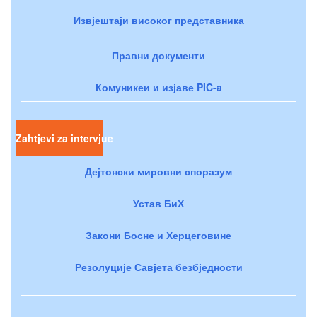
Извјештаји високог представника
Правни документи
Комуникеи и изјаве PIC-a
Zahtjevi za intervjue
Дејтонски мировни споразум
Устав БиХ
Закони Босне и Херцеговине
Резолуције Савјета безбједности