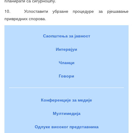
планирати са сигурношћу.
10. Успоставити убрзане процедуре за рјешавање
привредних спорова.
Саопштења за јавност
Интервјуи
Чланци
Говори
Конференције за медије
Мултимедија
Одлуке високог представника