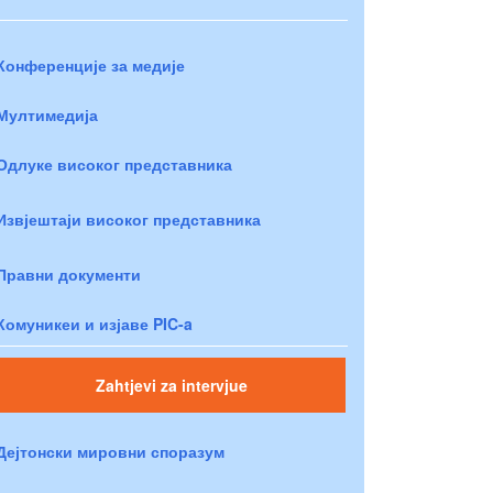
Конференције за медије
Мултимедија
Одлуке високог представника
Извјештаји високог представника
Правни документи
Комуникеи и изјаве PIC-a
Zahtjevi za intervjue
Дејтонски мировни споразум