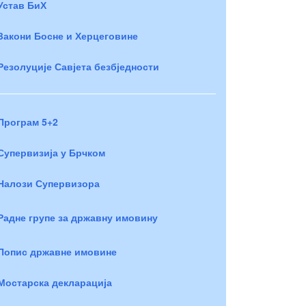
Устав БиХ
Закони Босне и Херцеговине
Резолуције Савјета безбједности
Програм 5+2
Супервизија у Брчком
Налози Супервизора
Радне групе за државну имовину
Попис државне имовине
Мостарска декларација