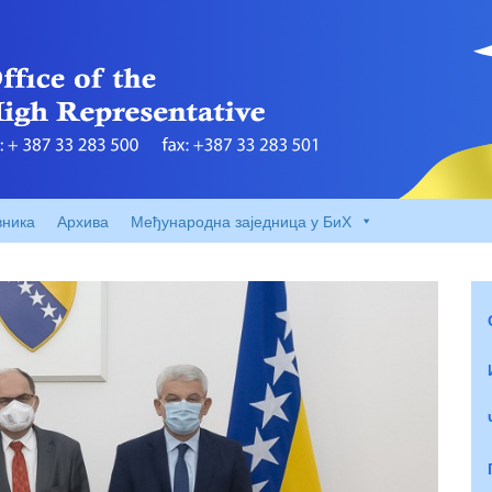
вника
Архива
Међународна заједница у БиХ