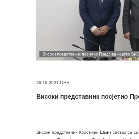
Високи представник посјетио Предсједништво БиХ
28.10.2021
OHR
Високи представник посјетио П
Високи представник Кристијан Шмит састао се 