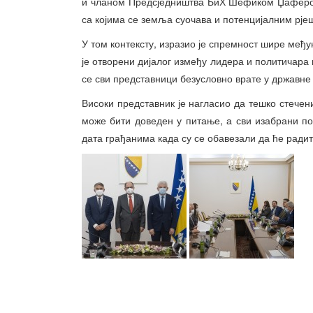
и чланом Предсједништва БиХ Шефиком Џаферов
са којима се земља суочава и потенцијалним рј
У том контексту, изразио је спремност шире међу
је отворени дијалог између лидера и политичара 
се сви представници безусловно врате у државне
Високи представник је нагласио да тешко стече
може бити доведен у питање, а сви изабрани п
дата грађанима када су се обавезали да ће ради