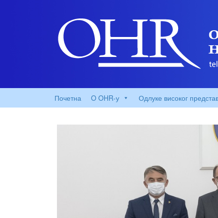
Почетна
O OHR-у
Одлуке високог предста