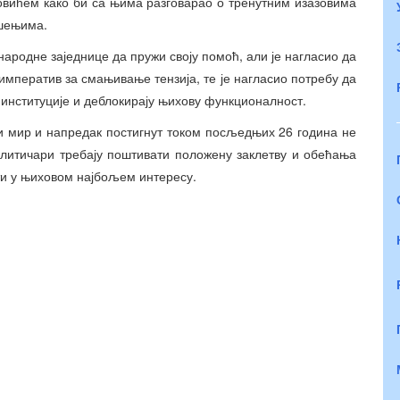
ићем како би са њима разговарао о тренутним изазовима
ешењима.
народне заједнице да пружи своју помоћ, али је нагласио да
императив за смањивање тензија, те је нагласио потребу да
 институције и деблокирају њихову функционалност.
ни мир и напредак постигнут током посљедњих 26 година не
олитичари требају поштивати положену заклетву и обећања
ти у њиховом најбољем интересу.