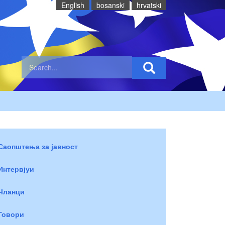
English
bosanski
hrvatski
Саопштења за јавност
Интервјуи
Чланци
Говори