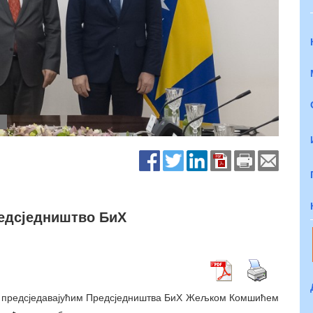
редсједништво БиХ
са предсједавајућим Предсједништва БиХ Жељком Комшићем