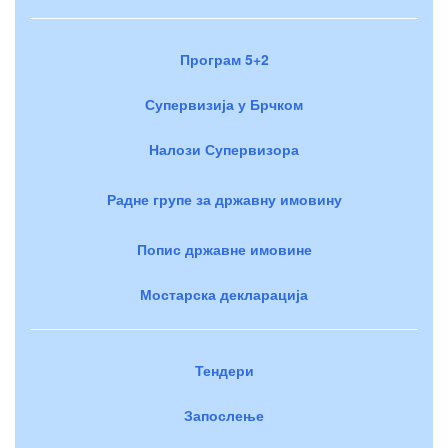
Програм 5+2
Супервизија у Брчком
Налози Супервизора
Радне групе за државну имовину
Попис државне имовине
Мостарска декларација
Тендери
Запослење