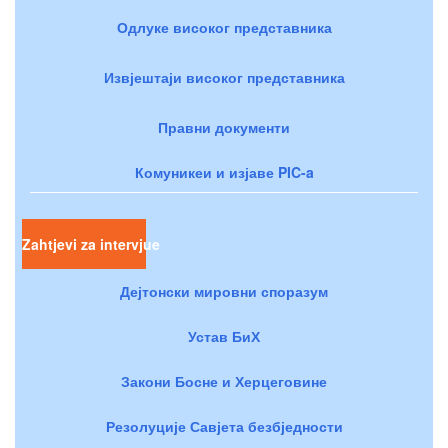
Одлуке високог представника
Извјештаји високог представника
Правни документи
Комуникеи и изјаве PIC-a
Zahtjevi za intervjue
Дејтонски мировни споразум
Устав БиХ
Закони Босне и Херцеговине
Резолуције Савјета безбједности