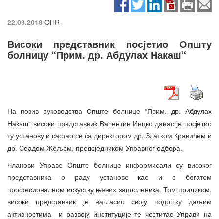
22.03.2018
OHR
Високи представник посјетио Општу
болницу “Прим. др. Абдулах Накаш“
На позив руководства Опште болнице “Прим. др. Абдулах
Накаш“ високи представник Валентин Инцко данас је посјетио
ту установу и састао се са директором др. Златком Кравићем и
др. Сеадом Жељом, предсједником Управног одбора.
Чланови Управе Опште болнице информисали су високог
представника о раду установе као и о богатом
професионалном искуству њених запосленика. Том приликом,
високи представник је нагласио своју подршку даљим
активностима и развоју институције те честитао Управи на