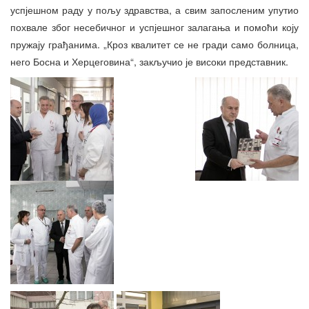
успјешном раду у пољу здравства, а свим запосленим упутио
похвале због несебичног и успјешног залагања и помоћи коју
пружају грађанима. „Кроз квалитет се не гради само болница,
него Босна и Херцеговина“, закључио је високи представник.