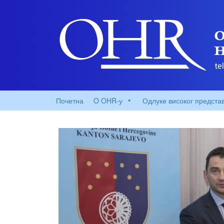
Почетна
O OHR-у
Одлуке високог предста