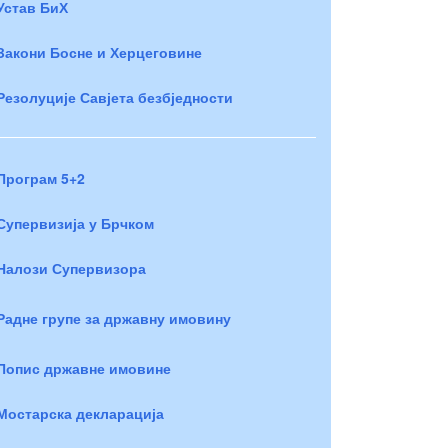
Устав БиХ
Закони Босне и Херцеговине
Резолуције Савјета безбједности
Програм 5+2
Супервизија у Брчком
Налози Супервизора
Радне групе за државну имовину
Попис државне имовине
Мостарска декларација