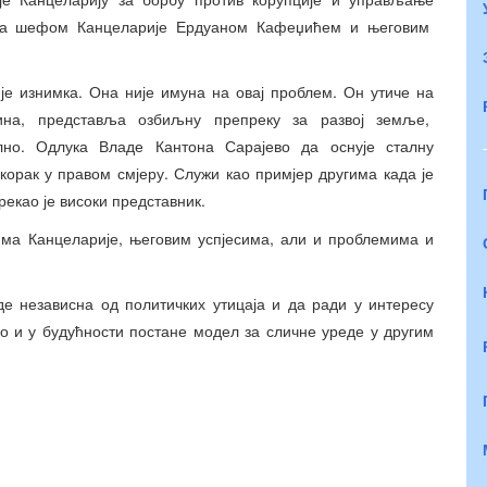
о са шефом Канцеларије Ердуаном Кафеџићем и његовим
ије изнимка. Она није имуна на овај проблем. Он утиче на
нина, представља озбиљну препреку за развој земље,
но. Одлука Владе Кантона Сарајево да оснује сталну
 корак у правом смјеру. Служи као примјер другима када је
рекао је високи представник.
тима Канцеларије, његовим успјесима, али и проблемима и
де независна од политичких утицаја и да ради у интересу
о и у будућности постане модел за сличне уреде у другим