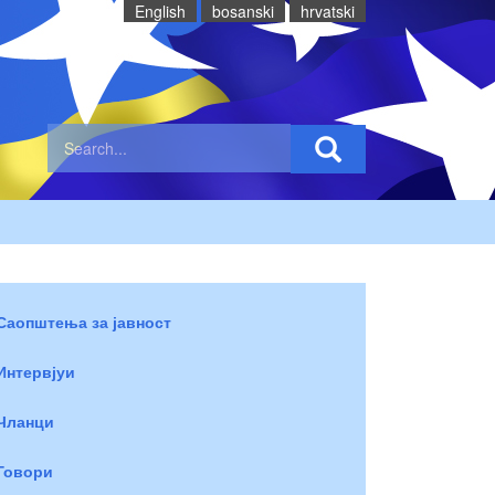
English
bosanski
hrvatski
Саопштења за јавност
Интервјуи
Чланци
Говори