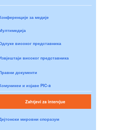
Конференције за медије
Мултимедија
Одлуке високог представника
Извјештаји високог представника
Правни документи
Комуникеи и изјаве PIC-a
Zahtjevi za intervjue
Дејтонски мировни споразум