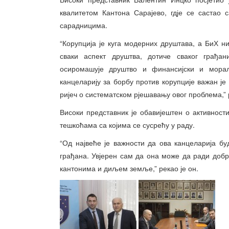
квалитетом Кантона Сарајево, гдје се саста
сарадницима.
“Корупција је куга модерних друштава, а БиХ н
сваки аспект друштва, дотиче сваког грађа
осиромашује друштво и финансијски и морал
канцеларију за борбу против корупције важан је
ријеч о систематском рјешавању овог проблема,” 
Високи представник је обавијештен о активнос
тешкоћама са којима се сусрећу у раду.
“Од највеће је важности да ова канцеларија бу
грађана. Увјерен сам да она може да ради добр
кантонима и диљем земље,” рекао је он.