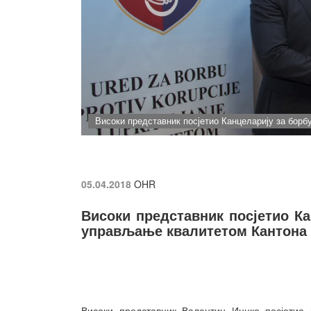
Високи представник посјетио Канцеларију за борб
05.04.2018
OHR
Високи представник посјетио Ка
управљање квалитетом Кантона 
Високи представник Валентин Инцко посјетио 