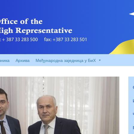
вника
Архива
Међународна заједница у БиХ