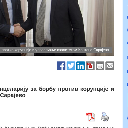
у против корупције и управљање квалитетом Кантона Сарајево
нцеларију за борбу против корупције и
Сарајево
је Канцеларију за борбу против корупције и управљање