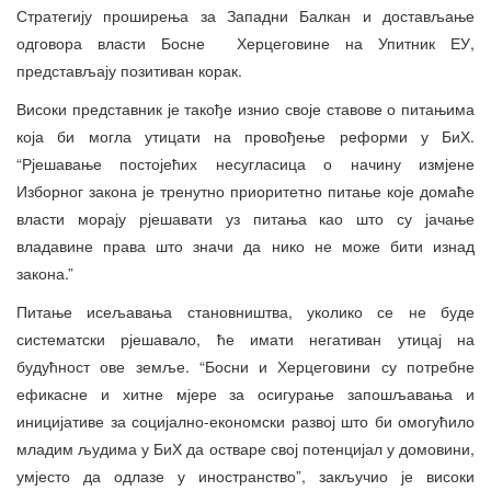
Стратегију проширења за Западни Балкан и достављање
одговора власти Босне Херцеговине на Упитник ЕУ,
представљају позитиван корак.
Високи представник је такође изнио своје ставове о питањима
која би могла утицати на провођење реформи у БиХ.
“Рјешавање постојећих несугласица о начину измјене
Изборног закона је тренутно приоритетно питање које домаће
власти морају рјешавати уз питања као што су јачање
владавине права што значи да нико не може бити изнад
закона.”
Питање исељавања становништва, уколико се не буде
систематски рјешавало, ће имати негативан утицај на
будућност ове земље. “Босни и Херцеговини су потребне
ефикасне и хитне мјере за осигурање запошљавања и
иницијативе за социјално-економски развој што би омогућило
младим људима у БиХ да остваре свој потенцијал у домовини,
умјесто да одлазе у иностранство”, закључио је високи