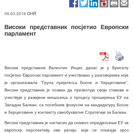
08.03.2018
OHR
Високи представник посјетио Европски
парламент
Високи представник Валентин Инцко данас је у Бриселу
посјетио Европски парламент и учествовао у разговорима које
је организовала “Група пријатеља Босне и Херцеговине”.
Високи представник је позван да презентује своје ставове и
учествује у размјени мишљења о процесу проширења ЕУ на
Западни Балкан, са посебним фокусом на кандидатуру Босне
и Херцеговине у контексту свеобухватне Стратегије за Балкан.
Високи представник је нагласио да снажно опредјељење ЕУ за
европску перспективу ове регије, које се показује кроз