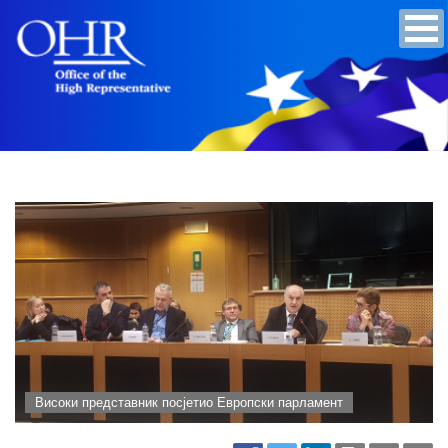
Високи представник посјетио Европски парламент