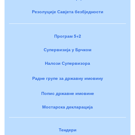
Резолуције Савјета безбједности
Програм 5+2
Супервизија у Брчком
Налози Супервизора
Радне групе за државну имовину
Попис државне имовине
Мостарска декларација
Тендери