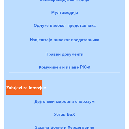
Мултимедија
Одлуке високог представника
Извјештаји високог представника
Правни документи
Комуникеи и изјаве PIC-a
Zahtjevi za intervjue
Дејтонски мировни споразум
Устав БиХ
Закони Босне и Херцеговине