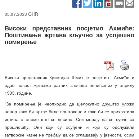
05.07.2023
OHR
Високи представник посјетио Ахмиће:
Поштивање жртава кључно за успјешно
помирење
Високи представник Кристијан Шмит је посјетио Ахмиће и
одао почаст жртвама ратних злочина почињених у априлу
1993. године.
“За помирење је неопходно да цјелокупно друштво уложи
напор како би жртве биле поштоване и како би се прихватила
истина о ономе што се десило. Сви морају да се суоче са
прошлошћу. Они који су осуђени и који су одслужили
затворске казне не требају да се оглашавају у јавности, осим