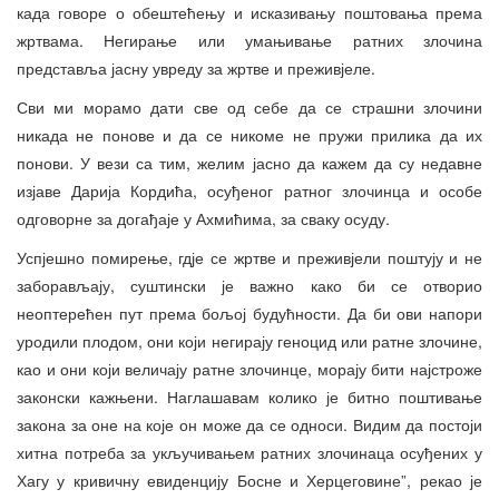
када говоре о обештећењу и исказивању поштовања према
жртвама. Негирање или умањивање ратних злочина
представља јасну увреду за жртве и преживјеле.
Сви ми морамо дати све од себе да се страшни злочини
никада не понове и да се никоме не пружи прилика да их
понови. У вези са тим, желим јасно да кажем да су недавне
изјаве Дарија Кордића, осуђеног ратног злочинца и особе
одговорне за догађаје у Ахмићима, за сваку осуду.
Успјешно помирење, гдје се жртве и преживјели поштују и не
заборављају, суштински је важно како би се отворио
неоптерећен пут према бољој будућности. Да би ови напори
уродили плодом, они који негирају геноцид или ратне злочине,
као и они који величају ратне злочинце, морају бити најстроже
законски кажњени. Наглашавам колико је битно поштивање
закона за оне на које он може да се односи. Видим да постоји
хитна потреба за укључивањем ратних злочинаца осуђених у
Хагу у кривичну евиденцију Босне и Херцеговине”, рекао је