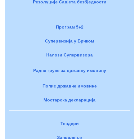
Резолуције Савјета безбједности
Програм 5+2
Супервизија у Брчком
Налози Супервизора
Радне групе за државну имовину
Попис државне имовине
Мостарска декларација
Тендери
Запослење