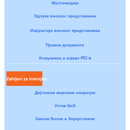
Мултимедија
Одлуке високог представника
Извјештаји високог представника
Правни документи
Комуникеи и изјаве PIC-a
Zahtjevi za intervjue
Дејтонски мировни споразум
Устав БиХ
Закони Босне и Херцеговине