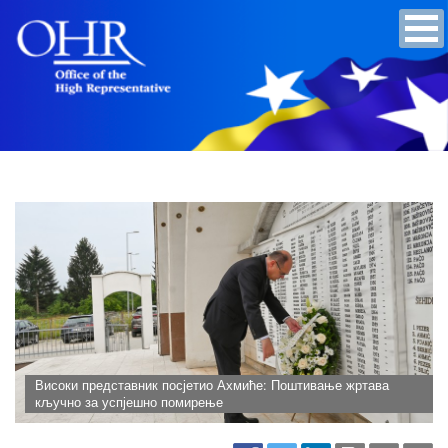
Високи представник посјетио Ахмиће: Поштивање жртава
кључно за успјешно помирење