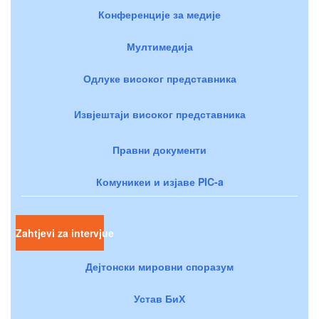
Конференције за медије
Мултимедија
Одлуке високог представника
Извјештаји високог представника
Правни документи
Комуникеи и изјаве PIC-a
Zahtjevi za intervjue
Дејтонски мировни споразум
Устав БиХ