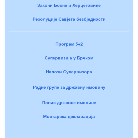
Закони Босне и Херцеговине
Резолуције Савјета безбједности
Програм 5+2
Супервизија у Брчком
Налози Супервизора
Радне групе за државну имовину
Попис државне имовине
Мостарска декларација