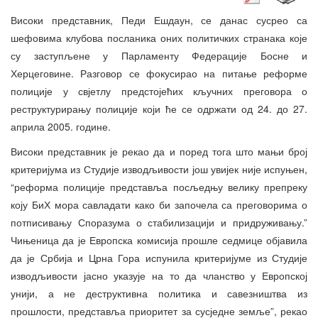
Високи представник, Педи Ешдаун, се данас сусрео са
шефовима клубова посланика оних политичких странака које
су заступљене у Парламенту Федерације Босне и
Херцеговине. Разговор се фокусирао на питање реформе
полиције у свјетлу предстојећих кључних преговора о
реструктурирању полиције који ће се одржати од 24. до 27.
априла 2005. године.
Високи представник је рекао да и поред тога што мањи број
критеријума из Студије изводљивости још увијек није испуњен,
“реформа полиције представља посљедњу велику препреку
коју БиХ мора савладати како би започела са преговорима о
потписивању Споразума о стабилизацији и придруживању.”
Чињеница да је Европска комисија прошле седмице објавила
да је Србија и Црна Гора испунила критеријуме из Студије
изводљивости јасно указује на то да чланство у Европској
унији, а не деструктивна политика и савезништва из
прошлости, представља приоритет за сусједне земље”, рекао