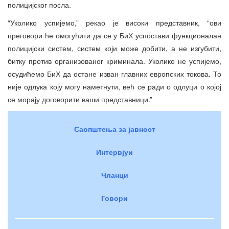
полицијског посла.
“Уколико успијемо,” рекао је високи представник, “ови
преговори ће омогућити да се у БиХ успостави функционалан
полицијски систем, систем који може добити, а не изгубити,
битку против организованог криминала. Уколико не успијемо,
осудићемо БиХ да остане изван главних европских токова. То
није одлука коју могу наметнути, већ се ради о одлуци о којој
се морају договорити ваши представници.”
Саопштења за јавност
Интервјуи
Чланци
Говори