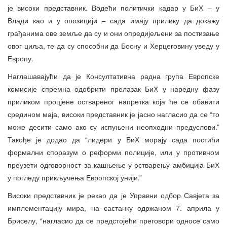
је високи представник. Водећи политички кадар у БиХ – у
Влади као и у опозицији – сада имају прилику да докажу
грађанима ове земље да су и они опредијељени за постизање
овог циља, те да су способни да Босну и Херцеговину уведу у
Европу.
Наглашавајући да је Консултативна радна група Европске
комисије спремна одобрити прелазак БиХ у наредну фазу
приликом процјене оствареног напретка која ће се обавити
средином маја, високи представник је јасно нагласио да се “то
може десити само ако су испуњени неопходни предуслови.”
Такође је додао да “лидери у БиХ морају сада постићи
формални споразум о реформи полиције, или у противном
преузети одговорност за кашњење у остварењу амбиција БиХ
у погледу прикључења Европској унији.”
Високи представник је рекао да је Управни одбор Савјета за
имплементацију мира, на састанку одржаном 7. априла у
Бриселу, “нагласио да се предстојећи преговори односе само