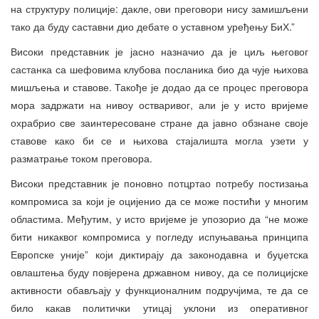
на структуру полиције: дакле, ови преговори нису замишљени
тако да буду саставни дио дебате о уставном уређењу БиХ.”
Високи представник је јасно назначио да је циљ његовог
састанка са шефовима клубова посланика био да чује њихова
мишљења и ставове. Такође је додао да се процес преговора
мора задржати на нивоу остваривог, али је у исто вријеме
охрабрио све заинтересоване стране да јавно обзнане своје
ставове како би се и њихова стајалишта могла узети у
разматрање током преговора.
Високи представник је поновно потцртао потребу постизања
компромиса за који је оцијенио да се може постићи у многим
областима. Међутим, у исто вријеме је упозорио да “не може
бити никаквог компромиса у погледу испуњавања принципа
Европске уније” који диктирају да законодавна и буџетска
овлаштења буду повјерена државном нивоу, да се полицијске
активности обављају у функционалним подручјима, те да се
било какав политички утицај уклони из оперативног