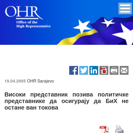
19.04.2005
OHR Sarajevo
Високи представник позива политичке
представнике да осигурају да БиХ не
остане ван токова