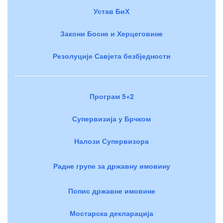
Устав БиХ
Закони Босне и Херцеговине
Резолуције Савјета безбједности
Програм 5+2
Супервизија у Брчком
Налози Супервизора
Радне групе за државну имовину
Попис државне имовине
Мостарска декларација