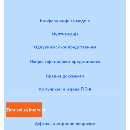
Конференције за медије
Мултимедија
Одлуке високог представника
Извјештаји високог представника
Правни документи
Комуникеи и изјаве PIC-a
Zahtjevi za intervjue
Дејтонски мировни споразум