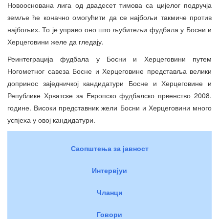
Новооснована лига од двадесет тимова са цијелог подручја
земље ће коначно омогућити да се најбољи такмиче против
најбољих. То је управо оно што љубитељи фудбала у Босни и
Херцеговини желе да гледају.
Реинтеграција фудбала у Босни и Херцеговини путем
Ногометног савеза Босне и Херцеговине представља велики
допринос заједничкој кандидатури Босне и Херцеговине и
Републике Хрватске за Европско фудбалско првенство 2008.
године. Високи представник жели Босни и Херцеговини много
успјеха у овој кандидатури.
Саопштења за јавност
Интервјуи
Чланци
Говори