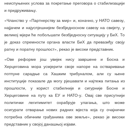
неиспуњених услова за покретање преговора о стабилизацији
и придруживању.
«Чланство у «Партнерству за мир» и, коначно, у НАТО савезу,
најјачем и најуспјешнијем безбједносном савезу на свијету, у
великој мјери ће побољшати безбједносну ситуацију у БиХ. То
је доказ спремности органа власти БиХ да превазиђу своју
ратну и поратну прошлост», рекао је високи представник.
«Ове реформе још увијек нису завршене и Босна и
Херцеговина мора усмјерити своје напоре на остваривање
потпуне сарадње са Хашким трибуналом, али су њене
институције показале да могу рјешавати и најтежа питања из
прошлости, у корист стабилније и сигурније Босне и
Херцеговине на путу ка ЕУ и НАТО-у. Овај све присутнији
политички легитимитет охрабрује улагања, што може
осигурати отварање нових радних мјеста која су очајнички
потребна обичним грађанима ове земље», рекао је високи
представник у својој данашњој изјави.