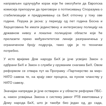
направљен одлучујући корак који ће омогућити да Европска
комисија препоручи да преговори о потписивању Споразума о
стабилизацији и придруживању са БиХ отпочну у току ове
године. Порука је јасна: у периоду од пет година Босна и
Херцеговина ће имати јединствену и интегрисану полицију на
државном нивоу и локалне полицијске области које ће
прелазити преко међуентитетске линије разграничења у
ограниченом броју подручја, тамо гдје је то технички
потребно.
У исто вријеме Дом народа БиХ је јуче усвојио Закон о
одбрани БиХ и Закон о служби у оружаним снагама БиХ. Овом
реформом се отвара пут ка Програму «Партнерство за мир»
НАТО савеза те, на крају овог процеса, ка пуном чланству у
НАТО савезу.
Значајан напредак је јуче остварен и у области реформе ПБС-
а, након усвајања Закона о систему јавног РТВ емитовања у
Дому народа БиХ, што је такође био један од, до сада,