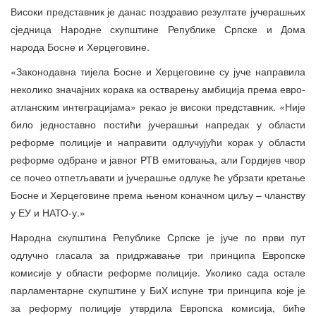
Високи представник је данас поздравио резултате јучерашњих
сједница Народне скупштине Републике Српске и Дома
народа Босне и Херцеговине.
«Законодавна тијела Босне и Херцеговине су јуче направила
неколико значајних корака ка остварењу амбиција према евро-
атланским интеграцијама» рекао је високи представник. «Није
било једноставно постићи јучерашњи напредак у области
реформе полиције и направити одлучујући корак у области
реформе одбране и јавног РТВ емитовања, али Гордијев чвор
се почео отпетљавати и јучерашње одлуке ће убрзати кретање
Босне и Херцеговине према њеном коначном циљу – чланству
у ЕУ и НАТО-у.»
Народна скупштина Републике Српске је јуче по први пут
одлучно гласала за придржавање три принципа Европске
комисије у области реформе полиције. Уколико сада остале
парламентарне скупштине у БиХ испуне три принципа које је
за реформу полиције утврдила Европска комисија, биће