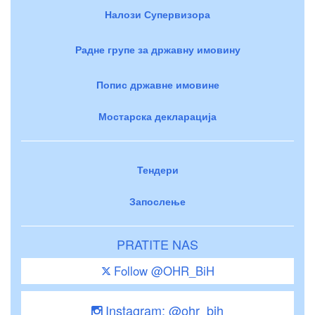
Налози Супервизора
Радне групе за државну имовину
Попис државне имовине
Мостарска декларација
Тендери
Запослење
PRATITE NAS
Follow @OHR_BiH
Instagram: @ohr_bih