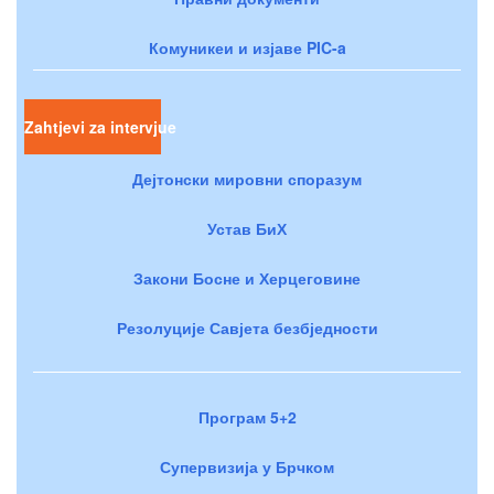
Комуникеи и изјаве PIC-a
Zahtjevi za intervjue
Дејтонски мировни споразум
Устав БиХ
Закони Босне и Херцеговине
Резолуције Савјета безбједности
Програм 5+2
Супервизија у Брчком