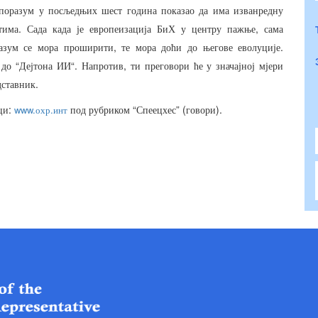
поразум
у
посљедњих
шест
година
показао
да
има
изванредну
.
,
тима
Сада
када
је
европеизација
БиХ
у
центру
пажње
сама
,
.
азум
се
мора
проширити
те
мора
доћи
до
његове
еволуције
“
“.
,
до
Дејтона
ИИ
Напротив
ти
преговори
ће
у
значајној
мјери
.
дставник
:
“
” (
).
www.
.
ци
охр
инт
под
рубриком
Спеецхес
говори