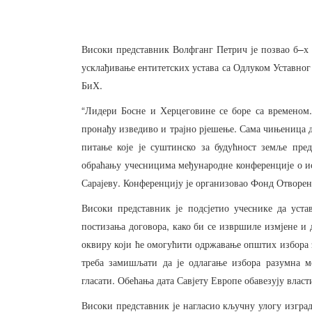
–
Високи
представник
Волфганг
Петрич
је
позвао
б
х
усклађивање
ентитетских
устава
са
Одлуком
Уставног
.
БиХ
“
Лидери
Босне
и
Херцеговине
се
боре
са
временом
.
пронађу
изведиво
и
трајно
рјешење
Сама
чињеница
питање
које
је
суштинско
за
будућност
земље
пред
обраћању
учесницима
међународне
конференције
о
и
.
Сарајеву
Конференцију
је
организовао
Фонд
Отворен
Високи
представник
је
подсјетио
учеснике
да
уста
,
постизања
договора
како
би
се
извршиле
измјене
и
оквиру
који
ће
омогућити
одржавање
општих
избора
треба
замишљати
да
је
одлагање
избора
разумна
м
.
гласати
Обећања
дата
Савјету
Европе
обавезују
власт
Високи
представник
је
нагласио
кључну
улогу
изгра