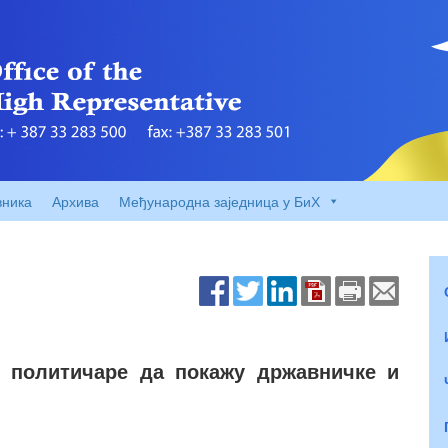
вника
Архива
Међународна заједница у БиХ
х политичаре да покажу државничке и