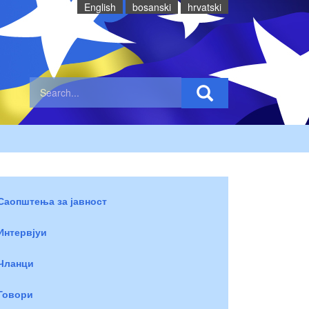
English
bosanski
hrvatski
Саопштења за јавност
Интервјуи
Чланци
Говори