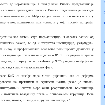
.
,
овести
до
нормализације
С
тим
у
вези
Високи
представник
је
.
на
обнови
правосудног
система
Високи
представник
је
рекао
да
.
штвене
импликације
Међународни
инвеститори
неће
улагати
у
,
енције
под
политичким
притиском
и
у
којој
постоји
историјат
. “
бјеглица
као
главни
стуб
нормализације
Повратак
зависи
од
,
,
мовинских
закона
те
од
интегритета
институција
укључујући
ом
нивоу
и
професионално
обављање
полицијских
дужности
у
– 81.000
о
на
најновије
статистичке
податке
случајева
повратка
.
,
37%
године
што
представља
повећање
од
у
односу
на
бројке
из
.
оцес
сада
ушао
у
незаустављиву
фазу
,
раве
БиХ
се
такође
мора
хитно
ријешити
ако
се
реформа
,
ровести
на
практичан
и
ефикасан
начин
рекао
је
високи
.
инистративни
систем
мора
бити
реорганизован
Комбинација
–
.
и
поткопава
владавину
права
привлачењем
корупције
Иста
,
,
.”
органа
школа
полиције
и
других
институција