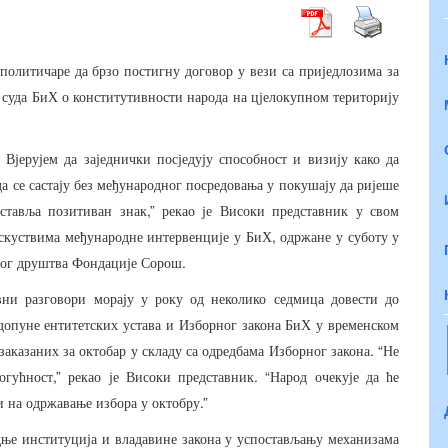
политичаре
да
брзо
постигну
договор
у
вези
са
приједлозима
за
суда
БиХ
о
конститутивности
народа
на
цјелокупном
територију
.
Вјерујем
да
заједнички
посједују
способност
и
визију
како
да
да
се
састају
без
међународног
посредовања
у
покушају
да
ријеше
,”
ставља
позитиван
знак
рекао
је
Високи
представник
у
свом
,
скуствима
међународне
интервенције
у
БиХ
одржане
у
суботу
у
.
ог
друштва
Фондације
Сорош
вни
разговори
морају
у
року
од
неколико
седмица
довести
до
допуне
ентитетских
устава
и
Изборног
закона
БиХ
у
временском
. “
заказаних
за
октобар
у
складу
са
одредбама
Изборног
закона
Не
,”
. “
огућност
рекао
је
Високи
представник
Народ
очекује
да
ће
.”
и
на
одржавање
избора
у
октобру
дње
институција
и
владавине
закона
у
успостављању
механизама