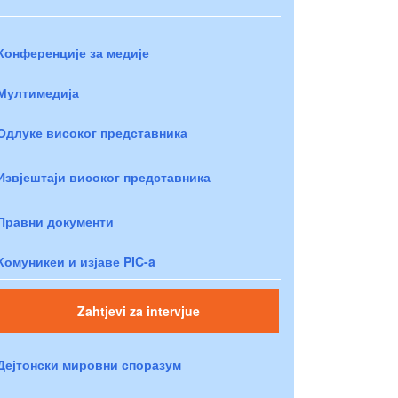
Конференције за медије
Мултимедија
Одлуке високог представника
Извјештаји високог представника
Правни документи
Комуникеи и изјаве PIC-a
Zahtjevi za intervjue
Дејтонски мировни споразум