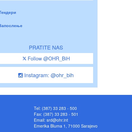
Тендери
Запослење
PRATITE NAS
Follow @OHR_BiH
Instagram: @ohr_bih
Tel: (387) 33 283 - 500
Fax: (387) 33 283 - 501
Email:
srd@ohr.int
Emerika Bluma 1, 71000 Sarajevo