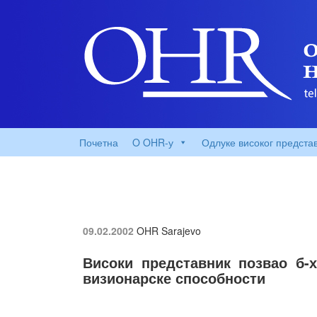
Почетна
O OHR-у
Одлуке високог предста
09.02.2002
OHR Sarajevo
Високи представник позвао б-
визионарске способности