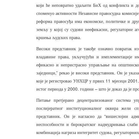
који
ће
неповратно
удаљити
БиХ
од
конфликта
и
д
споменуо
активности
Независне
правосудна
комисије
,
реформа
правосуђа
има
економске
политичке
и
дру
,
земљу
у
којој
су
судови
неефикасни
регулаторне
аг
.
кршења
људских
права
Високи
представник
је
такође
означио
повратак
из
,
владавине
права
укључујући
и
имплементације
и
ефикасно
и
непристрасно
управљање
на
општинск
,”
.
заједници
рекао
је
високи
представник
Он
је
указа
11
2001
које
је
регистровао
УНХЦР
у
првих
мјесеци
2000.
–
истог
периода
у
години
што
је
доказ
да
је
пр
Питање
претјерано
децентрализованог
система
уп
послијератног
институционалног
оквира
жели
сп
.
“
представник
Он
је
нагласио
да
вишеслојни
адм
неспособности
и
бирократског
надмудривања
слаби
,
комбинација
нагриза
интегритет
судова
регулаторних