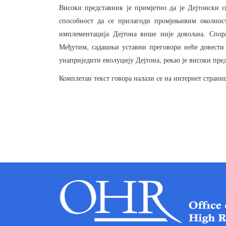
Високи
представник
је
примјетио
да
је
Дејтонски
с
способност
да
се
прилагоди
промјењивим
околнос
.
имплементација
Дејтона
више
није
довољна
Спор
,
Међутим
садашњи
уставни
преговори
неће
довести
,
унаприједити
еволуцију
Дејтона
рекао
је
високи
пре
Комплетан
текст
говора
налази
се
на
интернет
страни