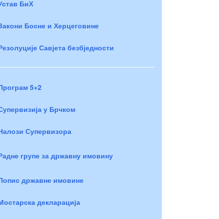
Устав БиХ
Закони Босне и Херцеговине
Резолуције Савјета безбједности
Програм 5+2
Супервизија у Брчком
Налози Супервизора
Радне групе за државну имовину
Попис државне имовине
Мостарска декларација