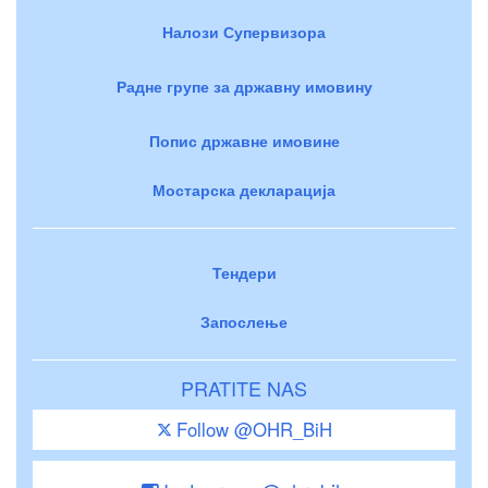
Налози Супервизора
Радне групе за државну имовину
Попис државне имовине
Мостарска декларација
Тендери
Запослење
PRATITE NAS
Follow @OHR_BiH