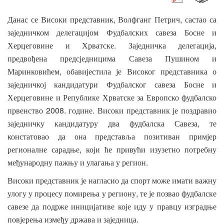
,
,
Данас
се
Високи
представник
Волфганг
Петрич
састао
са
заједничком
делегацијом
Фудбалских
савеза
Босне
и
.
,
Херцеговине
и
Хрватске
Заједничка
делегација
предвођена
предсједницима
Савеза
Пушином
и
,
Маринковићем
обавијестила
је
Високог
представника
о
заједничкој
кандидатури
Фудбалског
савеза
Босне
и
Херцеговине
и
Републике
Хрватске
за
Европско
фудбалско
2008.
.
првенство
године
Високи
представник
је
поздравио
,
заједничку
кандидатуру
два
фудбалска
Савеза
те
констатовао
да
она
представља
позитиван
примјер
,
регионалне
сарадње
који
ће
привући
изузетно
потребну
.
међународну
пажњу
и
улагања
у
регион
Високи
представник
је
нагласио
да
спорт
може
имати
важну
,
улогу
у
процесу
помирења
у
региону
те
је
позвао
фудбалске
савезе
да
подрже
иницијативе
које
иду
у
правцу
изградње
.
повјерења
између
држава
и
заједница