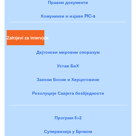
Правни документи
Комуникеи и изјаве PIC-a
Zahtjevi za intervjue
Дејтонски мировни споразум
Устав БиХ
Закони Босне и Херцеговине
Резолуције Савјета безбједности
Програм 5+2
Супервизија у Брчком