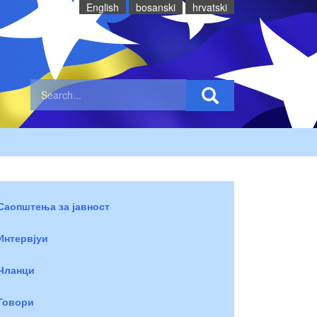
English
bosanski
hrvatski
Саопштења за јавност
Интервјуи
Чланци
Говори