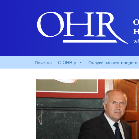
Почетна
O OHR-у
Одлуке високог предста