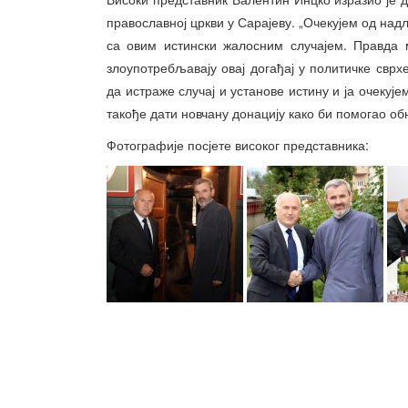
православној цркви у Сарајеву. „Очекујем од надл
са овим истински жалосним случајем. Правда 
злоупотребљавају овај догађај у политичке сврх
да истраже случај и установе истину и ја очекује
такође дати новчану донацију како би помогао об
Фотографије посјете високог представника: