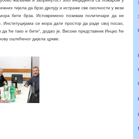
ежних тијела да брзо дјелују и истраже све околности у вези
мора бити брза. Истовремено позивам политичаре да не
е. Институцијама се мора дати простор да раде свој посао,
м да ће тако и бити“, додао је. Високи представник Инцко ће
нову оштећеног дијела цркве.