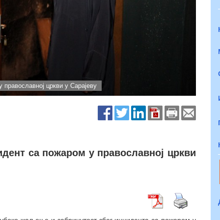
 православној цркви у Сарајеву
идент са пожаром у православној цркви
дубоко жаљење и забринутост због инцидента са пожаром у