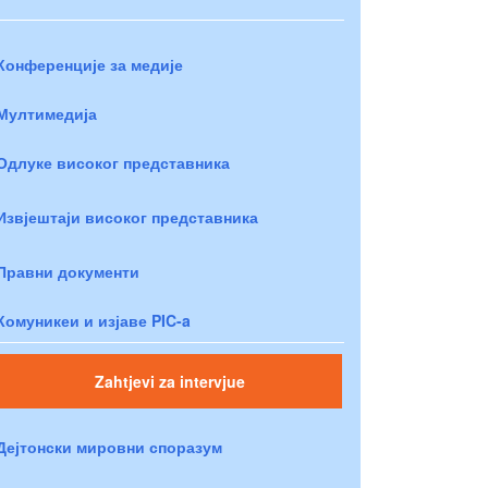
Конференције за медије
Мултимедија
Одлуке високог представника
Извјештаји високог представника
Правни документи
Комуникеи и изјаве PIC-a
Zahtjevi za intervjue
Дејтонски мировни споразум