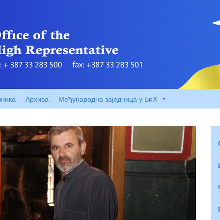
вника
Архива
Међународна заједница у БиХ