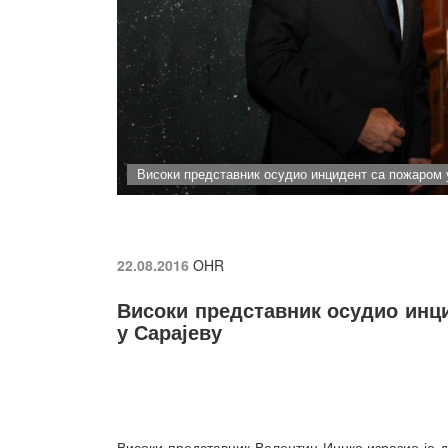
Високи представник осудио инцидент са пожаром у
22.08.2016
OHR
Високи представник осудио инц
у Сарајеву
Високи представник Валентин Инцко изразио је 