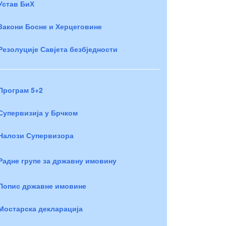
Устав БиХ
Закони Босне и Херцеговине
Резолуције Савјета безбједности
Програм 5+2
Супервизија у Брчком
Налози Супервизора
Радне групе за државну имовину
Попис државне имовине
Мостарска декларација